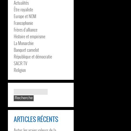
Actualités
Être royaliste
Europe et NOM
Francophonie
Frères d’alliance
Histoire et empirisme
La Monarchie
Banquet camelot
République et démocratie
SACR TV
Religion
ARTICLES RÉCENTS
Autoc les vraies valeurs de la