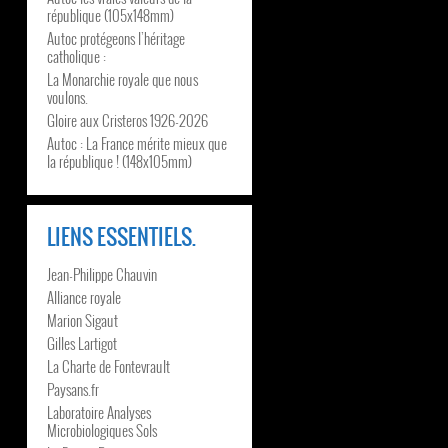
république (105x148mm)
Autoc protégeons l’héritage
catholique :
La Monarchie royale que nous
voulons.
Gloire aux Cristeros 1926-2026
Autoc : La France mérite mieux que
la république ! (148x105mm)
LIENS ESSENTIELS.
Jean-Philippe Chauvin
Alliance royale
Marion Sigaut
Gilles Lartigot
La Charte de Fontevrault
Paysans.fr
Laboratoire Analyses
Microbiologiques Sols