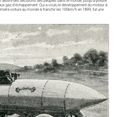
l’œuvre des décisions des peuples dans le monde, jusqu’à preuve
iée aux gaz d’échappement. Qui a voulu le développement du moteur à
mière voiture au monde à franchir les 100km/h en 1899, fut une