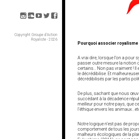
Copyright Groupe d'Action
Royaliste - 2026
Pourquoi associer royalisme 
A vrai dire, lorsque l’on a pour s
passer outre mesure la notion d
certains… Non pas vraiment ! Il es
le décrédibilise. Et malheureuse
décrédibilisés par les partis pol
De plus, sachant que nous œuvro
succédant à la décadence républi
meilleur pour notre pays, que ce
l’éthique envers les animaux…et
Notre logique n’est pas de propo
comportement de tous les jours,
malheurs écologiques de la plan