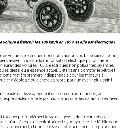
voiture à franchir les 100 km/h en 1899, et elle est électrique !
 de voitures électriques dont nous aurions pu bénéficier à ce jour,
ciers avaient misé sur la motorisation électrique plutôt que le
 aurait des voitures 100% électriques non polluantes, ayant les
s diesel ou à essence actuel. C’était sans compter le pétrole ! Il
avec cette matière première indispensable pour les moteurs à
cier d’écologie ou d’énergie propre, pour un avenir plus sain !
i ont décidé du développement du moteur à combustion, au
ont responsables de cette pollution, ainsi que des catastrophes liées
rait toucher profondément la vie des gens – dans leurs choix
rce qu’une énergie décentralisée est synonyme de liberté. Elle nous
re environnement, et nous enlèvera notre sentiment d’impuissance.