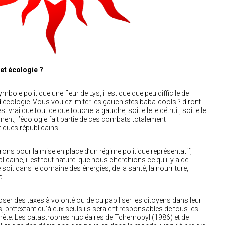
et écologie ?
ymbole politique une fleur de Lys, il est quelque peu difficile de
’écologie. Vous voulez imiter les gauchistes baba-cools ? diront
t vrai que tout ce que touche la gauche, soit elle le détruit, soit elle
ment, l’écologie fait partie de ces combats totalement
itiques républicains.
ns pour la mise en place d’un régime politique représentatif,
caine, il est tout naturel que nous cherchions ce qu’il y a de
 soit dans le domaine des énergies, de la santé, la nourriture,
c.
ser des taxes à volonté ou de culpabiliser les citoyens dans leur
 prétextant qu’à eux seuls ils seraient responsables de tous les
ète. Les catastrophes nucléaires de Tchernobyl (1986) et de