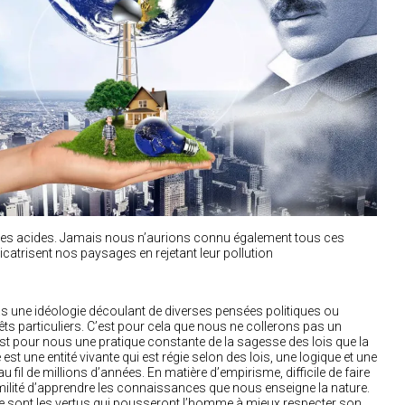
luies acides. Jamais nous n’aurions connu également tous ces
catrisent nos paysages en rejetant leur pollution
as une idéologie découlant de diverses pensées politiques ou
ts particuliers. C’est pour cela que nous ne collerons pas un
est pour nous une pratique constante de la sagesse des lois que la
st une entité vivante qui est régie selon des lois, une logique et une
 fil de millions d’années. En matière d’empirisme, difficile de faire
milité d’apprendre les connaissances que nous enseigne la nature.
esse sont les vertus qui pousseront l’homme à mieux respecter son