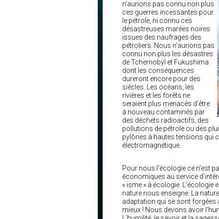
n’aurions pas connu non plus
ces guerres incessantes pour
le pétrole, ni connu ces
désastreuses marées noires
issues des naufrages des
pétroliers. Nous n’aurions pas
connu non plus les désastres
de Tchernobyl et Fukushima
dont les conséquences
dureront encore pour des
siècles. Les océans, les
rivières et les forêts ne
seraient plus menacés d’être
à nouveau contaminés par
des déchets radioactifs, des
pollutions de pétrole ou des p
pylônes à hautes tensions qui ci
électromagnétique.
Pour nous l’écologie ce n’est p
économiques au service d’intérê
« isme » à écologie. L’écologie 
nature nous enseigne. La nature e
adaptation qui se sont forgées au
mieux ! Nous devons avoir l’hu
L’humilité, le savoir et la sag