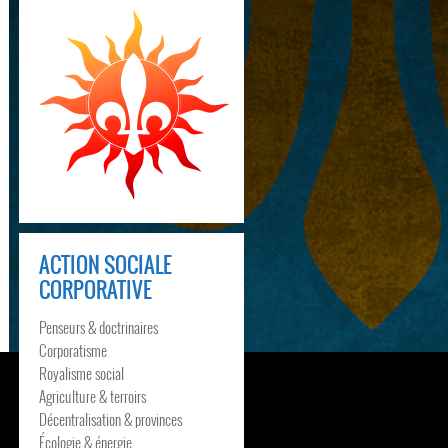
ACTION SOCIALE
CORPORATIVE
Penseurs & doctrinaires
Corporatisme
Royalisme social
Agriculture & terroirs
Décentralisation & provinces
Écologie & énergie