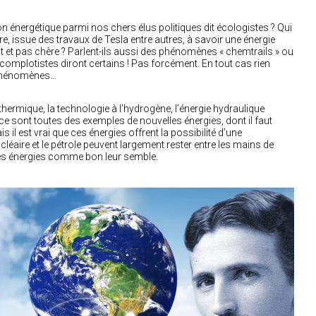
on énergétique parmi nos chers élus politiques dit écologistes ? Qui
bre, issue des travaux de Tesla entre autres, à savoir une énergie
ut et pas chère ? Parlent-ils aussi des phénomènes « chemtrails » ou
omplotistes diront certains ! Pas forcément. En tout cas rien
s phénomènes…
 thermique, la technologie à l’hydrogène, l’énergie hydraulique
ace sont toutes des exemples de nouvelles énergies, dont il faut
 il est vrai que ces énergies offrent la possibilité d’une
cléaire et le pétrole peuvent largement rester entre les mains de
es énergies comme bon leur semble.