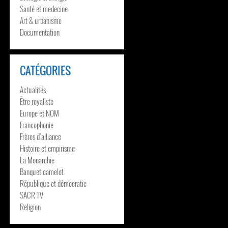
Santé et medecine
Art & urbanisme
Documentation
CATÉGORIES
Actualités
Être royaliste
Europe et NOM
Francophonie
Frères d’alliance
Histoire et empirisme
La Monarchie
Banquet camelot
République et démocratie
SACR TV
Religion