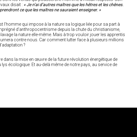
vaux disait :
« Je n’ai d’autres maîtres que les hêtres et les chênes.
pprendront ce que les maîtres ne sauraient enseigner. »
t l’homme qui impose à la nature sa logique liée pour sa part à
 imprégné d’anthropocentrisme depuis la chute du christianisme,
clavage la nature elle-même. Mais à trop vouloir jouer les apprentis
tournera contre nous. Car comment lutter face à plusieurs millions
d’adaptation ?
re dans la mise en œuvre de la future révolution énergétique de
u lys écologique. Et au-delà même de notre pays, au service de