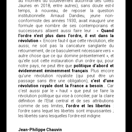
au moment du soulèvement automnal des Gilets
Jaunes en 2018, entre autres), sans doute est-il
temps, à nouveau, de reposer la question
institutionnelle. Arnaud Dandieu, jeune non-
conformiste des années 1930, avait inauguré une
formule que nombre de ses contemporains et
successeurs allaient aussi faire leur : «
Quand
l’ordre n’est plus dans l’ordre, il est dans la
révolution
». Encore faut-il que cette révolution, elle
aussi, ne soit pas la caricature sanglante du
retournement, de ce basculement nécessaire vers «
autre chose que ce qui domine présentement », et
qu’elle soit cette instauration d’un ordre qui, pour
notre pays, ne peut être que
politique d’abord et
évidemment éminemment français
. Plus encore
qu’une révolution royaliste (qui peut être un
passage sans être une obligation),
c’est d’une
révolution royale dont la France a besoin
… Car
c’est aussi par le « haut » que peut se faire la
révolution politique qui vise à concilier, par la claire
définition de l’Etat central et de ses attributions
comme de ses limites,
l’ordre et les libertés
:
l’ordre sans lequel les libertés sont impuissantes ;
les libertés sans lesquelles l’ordre est indigne.
Jean-Philippe Chauvin