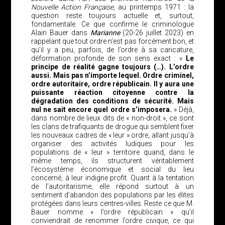
Nouvelle Action Française
, au printemps 1971 : la
question reste toujours actuelle et, surtout,
fondamentale. Ce que confirme le criminologue
Alain Bauer dans
Marianne
(20-26 juillet 2023) en
rappelant que tout ordre n’est pas forcément bon, et
qu’il y a peu, parfois, de l’ordre à sa caricature,
déformation profonde de son sens exact : «
Le
principe de réalité gagne toujours (…). L’ordre
aussi. Mais pas n’importe lequel. Ordre criminel,
ordre autoritaire, ordre républicain. Il y aura une
puissante réaction citoyenne contre la
dégradation des conditions de sécurité. Mais
nul ne sait encore quel ordre s’imposera.
» Déjà,
dans nombre de lieux dits de « non-droit », ce sont
les clans de trafiquants de drogue qui semblent fixer
les nouveaux cadres de « leur » ordre, allant jusqu’à
organiser des activités ludiques pour les
populations de « leur » territoire quand, dans le
même temps, ils structurent véritablement
l’écosystème économique et social du lieu
concerné, à leur indigne profit. Quant à la tentation
de l’autoritarisme, elle répond surtout à un
sentiment d’abandon des populations par les élites
protégées dans leurs centres-villes. Reste ce que M.
Bauer nomme « l’ordre républicain » qu’il
conviendrait de renommer l’ordre civique, ce qui