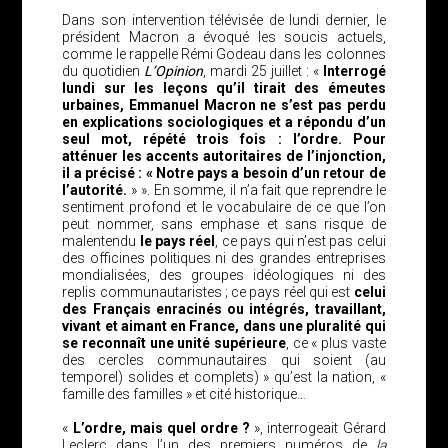
Dans son intervention télévisée de lundi dernier, le
président Macron a évoqué les soucis actuels,
comme le rappelle Rémi Godeau dans les colonnes
du quotidien
L’Opinion
, mardi 25 juillet : «
Interrogé
lundi sur les leçons qu’il tirait des émeutes
urbaines, Emmanuel Macron ne s’est pas perdu
en explications sociologiques et a répondu d’un
seul mot, répété trois fois : l’ordre. Pour
atténuer les accents autoritaires de l’injonction,
il a précisé : « Notre pays a besoin d’un retour de
l’autorité.
» ». En somme, il n’a fait que reprendre le
sentiment profond et le vocabulaire de ce que l’on
peut nommer, sans emphase et sans risque de
malentendu
le pays réel
, ce pays qui n’est pas celui
des officines politiques ni des grandes entreprises
mondialisées, des groupes idéologiques ni des
replis communautaristes ; ce pays réel qui est
celui
des Français enracinés ou intégrés, travaillant,
vivant et aimant en France, dans une pluralité qui
se reconnaît une unité supérieure
, ce « plus vaste
des cercles communautaires qui soient (au
temporel) solides et complets) » qu’est la nation, «
famille des familles » et cité historique…
«
L’ordre, mais quel ordre ?
», interrogeait Gérard
Leclerc dans l’un des premiers numéros de
la