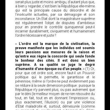
serait plus juste et moins ambigu, d’autant plus que,
à bien y regarder, c’est bien la République elle-même
qui est la principale cause du désordre et de
l’insécurité actuelles, par sa démagogie et son
inconstance. Un Etat dont la magistrature suprême
est régulièrement l’objet de disputes d’ambitieux
pour en prendre le contrôle quinquennal peut-il
incarner durablement, civiquement et humainement
l’ordre nécessaire et juste ?
«
L’ordre est la marque de la civilisation, la
preuve manifeste que les individus ont soumis
leurs passions aux mesures de la raison et
qu’entre eux règne la concorde qui seule fonde
le bonheur des cités. Il est donc un bien
suprême. A sa qualité se juge le degré
d’humanité d’une époque ou d’un peuple.
» (1) Or,
pour que cet ordre soit, encore faut-il un Pouvoir
politique qui le permette, le garantisse et le
pérennise, même si l’ordre ne peut évidemment pas
se réduire à la seule dimension politique : puisque la
République n’y parvient plus, ou pas autrement que
par le déni (le meilleur moyen de ne rien résoudre du
tout, en fait, tout en en donnant l’impression ou,
plus exactement, l’illusion) ou par une violence
d’Etat maladroite et, surtout, démesurée (comme