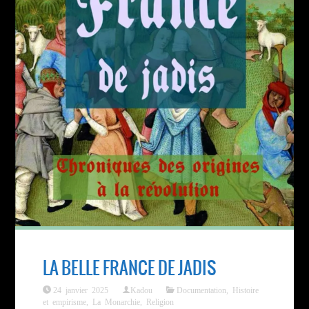
LA BELLE FRANCE DE JADIS
24 janvier 2025
Kadou
Documentation
,
Histoire
et empirisme
,
La Monarchie
,
Religion