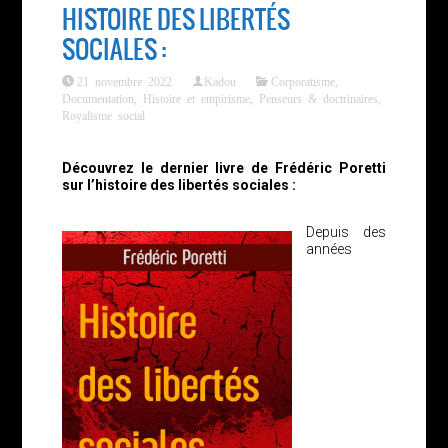
HISTOIRE DES LIBERTÉS
SOCIALES :
21 novembre 2022
Kadou
Corporatisme
,
Documentation
,
Histoire et empirisme
,
Penseurs & doctrinaires
,
Royalisme social
Découvrez le dernier livre de Frédéric Poretti
sur l’histoire des libertés sociales :
Depuis des
années