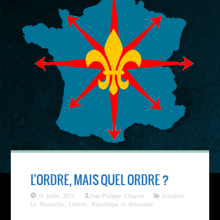
L’ORDRE, MAIS QUEL ORDRE ?
31 juillet 2023
Jean-Philippe Chauvin
Actualités
,
La Monarchie
,
Libertés
,
République et démocratie