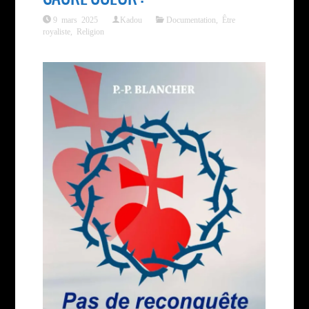
9 mars 2025
Kadou
Documentation
,
Être
royaliste
,
Religion