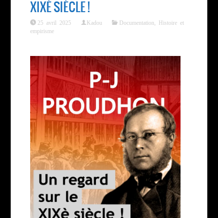
XIXÈ SIÈCLE !
25 avril 2025
Kadou
Documentation
,
Histoire et
empirisme