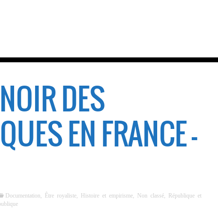
 NOIR DES
QUES EN FRANCE –
Documentation
,
Être royaliste
,
Histoire et empirisme
,
Non classé
,
République et
publique