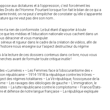
ppose aux dictatures et à l’oppression, c’est forcément les
es Droits de l’Homme. Pourtant lorsque l’on fait le bilan de ce qui a
ainte trinité, on ne peut s’empêcher de constater qu’elle s’apparente
tature qui ne veut pas dire son nom…
vre n’a rien de conformiste. Le but étant d’apporter à toute
e, ce que les médias et l’éducation nationale vous cachent dans un
ous déraciner et vous manipuler.
sérieux et rigueur dans le cadre de la création de vidéos, afin de
l’histoire nous enseigne sur l’aspect destructeur du régime
 à la lecture de ces dossiers contenus dans ce livre, nous vous
erches avant de formuler toute critique inutile !
es « Lumières » – Les Femmes face à l’obscurantisme des «
ion républicaine – 1914-1918 la république contre les trônes –
ct des régimes totalitaires – La Vè république, fossoyeuse de la
sme – Les ravages des idéologies de gauche – L’immigration, le
tes – La lutte républicaine contre le complotisme – France/États-
ire et défense de notre langue française – La république expliquée