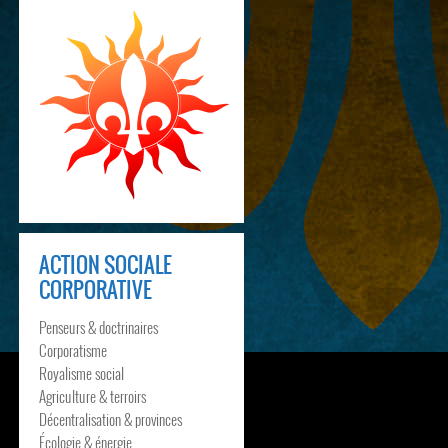
ACTION SOCIALE
CORPORATIVE
Penseurs & doctrinaires
Corporatisme
Royalisme social
Agriculture & terroirs
Décentralisation & provinces
Écologie & énergie