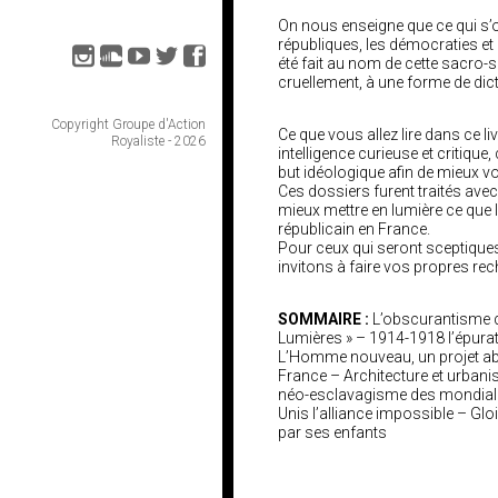
On nous enseigne que ce qui s’o
républiques, les démocraties et l
été fait au nom de cette sacro-s
cruellement, à une forme de dic
Copyright Groupe d'Action
Ce que vous allez lire dans ce li
Royaliste - 2026
intelligence curieuse et critiqu
but idéologique afin de mieux v
Ces dossiers furent traités avec 
mieux mettre en lumière ce que 
républicain en France.
Pour ceux qui seront sceptiques
invitons à faire vos propres rech
SOMMAIRE :
L’obscurantisme d
Lumières » – 1914-1918 l’épurat
L’Homme nouveau, un projet abje
France – Architecture et urbani
néo-esclavagisme des mondialis
Unis l’alliance impossible – Glo
par ses enfants