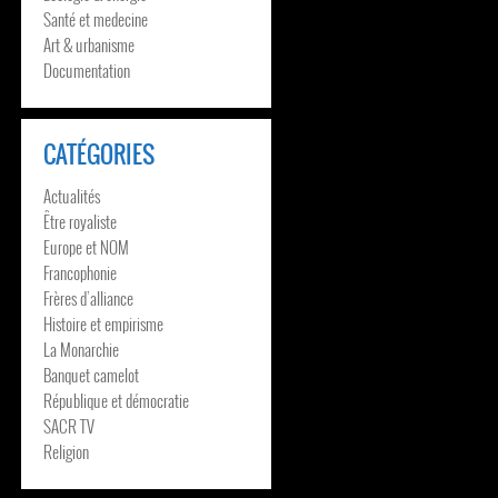
Santé et medecine
Art & urbanisme
Documentation
CATÉGORIES
Actualités
Être royaliste
Europe et NOM
Francophonie
Frères d’alliance
Histoire et empirisme
La Monarchie
Banquet camelot
République et démocratie
SACR TV
Religion