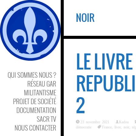
NOIR
LE LIVRE
REPUBLI
QUI SOMMES NOUS ?
RÉSEAU GAR
MILITANTISME
2
PROJET DE SOCIÉTÉ
DOCUMENTATION
SACR TV
23 novembre 2021
Kadou
NOUS CONTACTER
démocratie
France
,
livre
,
noir
,
ré