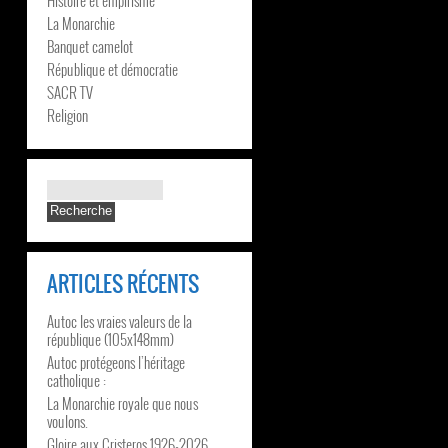
La Monarchie
Banquet camelot
République et démocratie
SACR TV
Religion
ARTICLES RÉCENTS
Autoc les vraies valeurs de la
république (105x148mm)
Autoc protégeons l’héritage
catholique :
La Monarchie royale que nous
voulons.
Gloire aux Cristeros 1926-2026