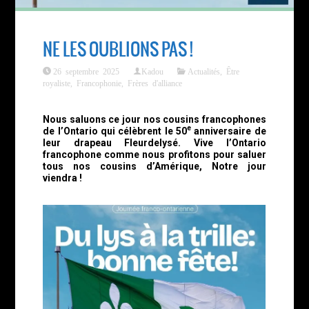
NE LES OUBLIONS PAS !
26 septembre 2025
Kadou
Actualités
,
Être
royaliste
,
Francophonie
,
Frères d'alliance
Nous saluons ce jour nos cousins francophones
e
de l’Ontario qui célèbrent le 50
anniversaire de
leur drapeau Fleurdelysé. Vive l’Ontario
francophone comme nous profitons pour saluer
tous nos cousins d’Amérique, Notre jour
viendra !