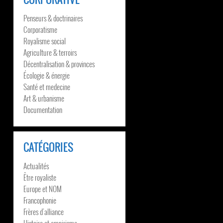
Penseurs & doctrinaires
Corporatisme
Royalisme social
Agriculture & terroirs
Décentralisation & provinces
Écologie & énergie
Santé et medecine
Art & urbanisme
Documentation
CATÉGORIES
Actualités
Être royaliste
Europe et NOM
Francophonie
Frères d’alliance
Histoire et empirisme