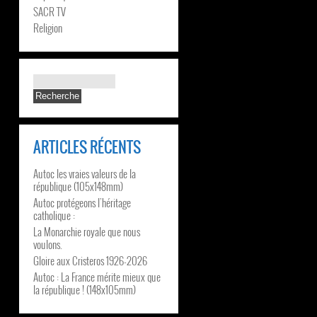
SACR TV
Religion
ARTICLES RÉCENTS
Autoc les vraies valeurs de la
république (105x148mm)
Autoc protégeons l’héritage
catholique :
La Monarchie royale que nous
voulons.
Gloire aux Cristeros 1926-2026
Autoc : La France mérite mieux que
la république ! (148x105mm)