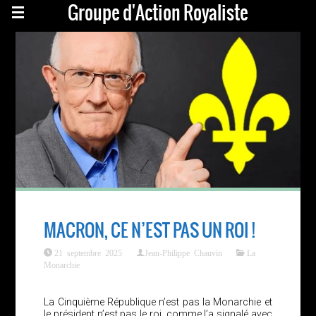
Groupe d'Action Royaliste
MACRON, CE N’EST PAS UN ROI !
21 septembre 2025
Jean-Philippe Chauvin
La
Monarchie
La Cinquième République n’est pas la Monarchie et
le président n’est pas le roi, comme l’a signalé avec