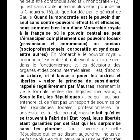
ne peut être confondue avec la « monocratie » (2),
qui est sans doute un terme plus exact pour définir
la Cinquième République fondée par le général de
Gaulle.
Quand la monocratie est le pouvoir d’un
seul sans contre-pouvoirs effectifs et efficaces,
nous sommes bien loin d’une Monarchie royale
à la française où le pouvoir central ne peut
s’émanciper complètement des pouvoirs locaux
(provinciaux et communaux) ou sociaux
(socioprofessionnels, corporatifs et syndicaux,
entre autres)
. En Monarchie, le pouvoir royal «
ordonne » l’ensemble, il n’intervient pas forcément
dans le fonctionnement et les décisions des
organes et des corps intermédiaires : il est, d’abord,
un arbitre, et il laisse « jouer les ordres et
libertés » selon le principe de subsidiarité,
rappelé régulièrement par Maurras
, reprenant la
vieille formule héritée des légistes médiévaux, «
Sous le Roi, les Républiques
» : ce qu’il faut bien
entendre ici, ce n’est pas un rapport de soumission
des républiques locales, professionnelles ou
universitaires à l’État central, mais
le fait qu’elles
se trouvent à l’abri de l’État royal, leurs libertés
étant garanties par cet État qui les surplombe
sans les plomber.
Tout l’inverse de cette
République qui, en se disant aujourd’hui inclusive,
se fait de plus en plus intrusive, au risque d’étouffer