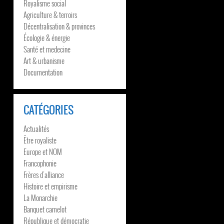
Royalisme social
Agriculture & terroirs
Décentralisation & provinces
Écologie & énergie
Santé et medecine
Art & urbanisme
Documentation
CATÉGORIES
Actualités
Être royaliste
Europe et NOM
Francophonie
Frères d’alliance
Histoire et empirisme
La Monarchie
Banquet camelot
République et démocratie