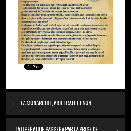
LA MONARCHIE, ARBITRALE ET NON
←
ARBITRAIRE.
LA LIBÉRATION PASSERA PAR LA PRISE DE
→