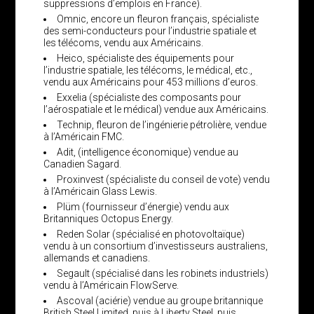
suppressions d’emplois en France).
Omnic, encore un fleuron français, spécialiste
des semi-conducteurs pour l’industrie spatiale et
les télécoms, vendu aux Américains.
Heico, spécialiste des équipements pour
l’industrie spatiale, les télécoms, le médical, etc.,
vendu aux Américains pour 453 millions d’euros.
Exxelia (spécialiste des composants pour
l’aérospatiale et le médical) vendue aux Américains.
Technip, fleuron de l’ingénierie pétrolière, vendue
à l’Américain FMC.
Adit, (intelligence économique) vendue au
Canadien Sagard.
Proxinvest (spécialiste du conseil de vote) vendu
à l’Américain Glass Lewis.
Plüm (fournisseur d’énergie) vendu aux
Britanniques Octopus Energy.
Reden Solar (spécialisé en photovoltaïque)
vendu à un consortium d’investisseurs australiens,
allemands et canadiens.
Segault (spécialisé dans les robinets industriels)
vendu à l’Américain FlowServe.
Ascoval (aciérie) vendue au groupe britannique
British Steel Limited, puis à Liberty Steel, puis