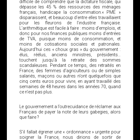
difficile de comprendre que la dictature fiscale, qui
dépasse les 45 % des ressources des ménages
français, handicape la consommation.« PME »
disparaissent, et beaucoup d’entre elles travaillaient
pour les fleurons de l’industrie française.
L’arithmétique est facile à faire : moins d’emplois, et
donc pour nos finances publiques moins d’entrées
de TVA, puisque moins de consommation, et
moins de cotisations sociales et patronales.
Aujourd’hui ces « choux gras » du gouvernement :
élus, réélus, anciens ministres, présidents…
touchent jusqu’à la retraite des sommes
scandaleuses. Pendant ce temps, des retraités en
France, des femmes d’agriculteurs ou de simples
salariés, maçons ou autres n’ont quelquefois que
cinq cents euros pour vivre, en ayant travaillé des
semaines de 48 heures dans les années 70, quand
ce n’est pas plus.
Le gouvernement a l’outrecuidance de réclamer aux
Français de payer la note de leurs gabegies, alors
que faire ?
S’il fallait égrener une « ordonnance » urgente pour
soigner la France, nous dirions de sortir de