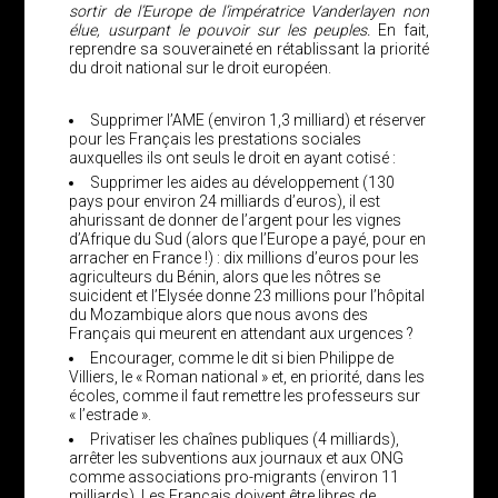
sortir de l’Europe de l’impératrice Vanderlayen non
élue, usurpant le pouvoir sur les peuples.
En fait,
reprendre sa souveraineté en rétablissant la priorité
du droit national sur le droit européen.
Supprimer l’AME (environ 1,3 milliard) et réserver
pour les Français les prestations sociales
auxquelles ils ont seuls le droit en ayant cotisé :
Supprimer les aides au développement (130
pays pour environ 24 milliards d’euros), il est
ahurissant de donner de l’argent pour les vignes
d’Afrique du Sud (alors que l’Europe a payé, pour en
arracher en France !) : dix millions d’euros pour les
agriculteurs du Bénin, alors que les nôtres se
suicident et l’Elysée donne 23 millions pour l’hôpital
du Mozambique alors que nous avons des
Français qui meurent en attendant aux urgences ?
Encourager, comme le dit si bien Philippe de
Villiers, le « Roman national » et, en priorité, dans les
écoles, comme il faut remettre les professeurs sur
« l’estrade ».
Privatiser les chaînes publiques (4 milliards),
arrêter les subventions aux journaux et aux ONG
comme associations pro-migrants (environ 11
milliards). Les Français doivent être libres de