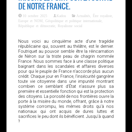
DE NOTRE FRANCE.
10 octobre 2025
Kadou
Actualités
,
Être royaliste
,
Europe et NOM
,
Géopolitique et politique internationale
,
République et démocratie
,
Royalisme social
Nous voici au cinquième acte d’une tragédie
républicaine qui, souvent au théâtre, est le dernier.
Foutriquet au pouvoir semble être la réincarnation
de Néron sur la triste peau de chagrin nommée
France. Nous sommes face à une classe politique
baignant dans les scandales et affaires diverses
pour qui le peuple de France n’accorde plus aucun
crédit. Chaque jour en France, l’insécurité gangrène
toute vie citoyenne dans une impunité montrant
combien ce semblant d’État n’assure plus sa
première et essentielle fonction qui est la protection
des citoyens. La porosité de nos frontières ouvre la
porte à la misère du monde, offrant, grâce à notre
système corrompu, les mêmes droits qu’à nos
nationaux qui ont acquis de dures luttes et
sacrifices le peu dont ils bénéficient. Jusqu’à quand
?