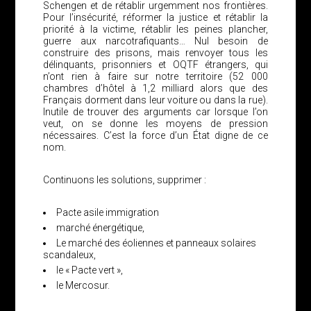
Schengen et de rétablir urgemment nos frontières.
Pour l’insécurité, réformer la justice et rétablir la
priorité à la victime, rétablir les peines plancher,
guerre aux narcotrafiquants… Nul besoin de
construire des prisons, mais renvoyer tous les
délinquants, prisonniers et OQTF étrangers, qui
n’ont rien à faire sur notre territoire (52 000
chambres d’hôtel à 1,2 milliard alors que des
Français dorment dans leur voiture ou dans la rue).
Inutile de trouver des arguments car lorsque l’on
veut, on se donne les moyens de pression
nécessaires. C’est la force d’un État digne de ce
nom.
Continuons les solutions, supprimer :
Pacte asile immigration
marché énergétique,
Le marché des éoliennes et panneaux solaires
scandaleux,
le « Pacte vert »,
le Mercosur.