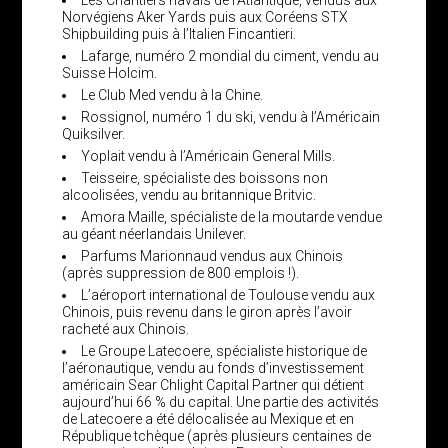
Les Chantiers navals de l’Atlantique, vendus aux
Norvégiens Aker Yards puis aux Coréens STX
Shipbuilding puis à l’Italien Fincantieri.
Lafarge, numéro 2 mondial du ciment, vendu au
Suisse Holcim.
Le Club Med vendu à la Chine.
Rossignol, numéro 1 du ski, vendu à l’Américain
Quiksilver.
Yoplait vendu à l’Américain General Mills.
Teisseire, spécialiste des boissons non
alcoolisées, vendu au britannique Britvic.
Amora Maille, spécialiste de la moutarde vendue
au géant néerlandais Unilever.
Parfums Marionnaud vendus aux Chinois
(après suppression de 800 emplois !).
L’aéroport international de Toulouse vendu aux
Chinois, puis revenu dans le giron après l’avoir
racheté aux Chinois.
Le Groupe Latecoere, spécialiste historique de
l’aéronautique, vendu au fonds d’investissement
américain Sear Chlight Capital Partner qui détient
aujourd’hui 66 % du capital. Une partie des activités
de Latecoere a été délocalisée au Mexique et en
République tchèque (après plusieurs centaines de