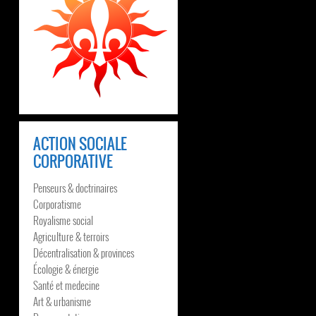
ACTION SOCIALE
CORPORATIVE
Penseurs & doctrinaires
Corporatisme
Royalisme social
Agriculture & terroirs
Décentralisation & provinces
Écologie & énergie
Santé et medecine
Art & urbanisme