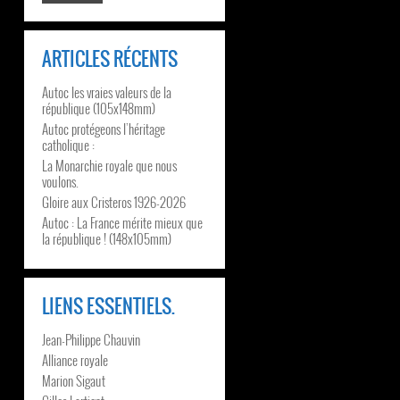
ARTICLES RÉCENTS
Autoc les vraies valeurs de la
république (105x148mm)
Autoc protégeons l’héritage
catholique :
La Monarchie royale que nous
voulons.
Gloire aux Cristeros 1926-2026
Autoc : La France mérite mieux que
la république ! (148x105mm)
LIENS ESSENTIELS.
Jean-Philippe Chauvin
Alliance royale
Marion Sigaut