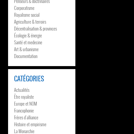
Penseurs & doctrinaires
Corporatisme
Royalisme social
Agriculture & terroirs
Décentralisation & provinces
Écologie & énergie
Santé et medecine
Art & urbanisme
Documentation
CATÉGORIES
Actualités
Être royaliste
Europe et NOM
Francophonie
Frères d’alliance
Histoire et empirisme
La Monarchie