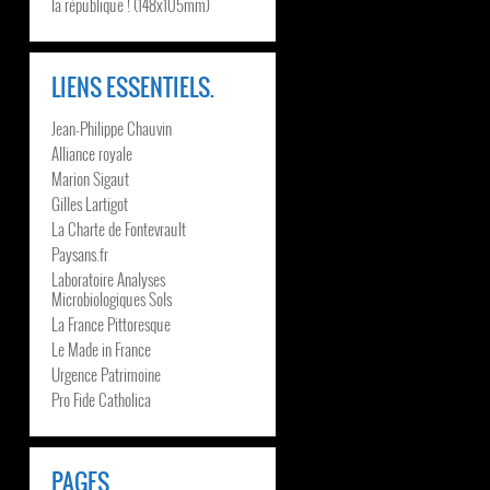
la république ! (148x105mm)
LIENS ESSENTIELS.
Jean-Philippe Chauvin
Alliance royale
Marion Sigaut
Gilles Lartigot
La Charte de Fontevrault
Paysans.fr
Laboratoire Analyses
Microbiologiques Sols
La France Pittoresque
Le Made in France
Urgence Patrimoine
Pro Fide Catholica
PAGES