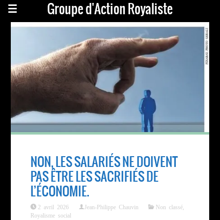
Groupe d'Action Royaliste
NON, LES SALARIÉS NE DOIVENT
PAS ÊTRE LES SACRIFIÉS DE
L’ÉCONOMIE.
2 avril 2026
Jean-Philippe Chauvin
Non classé
,
Royalisme social