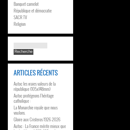
Banquet camelot
République et démocratie
SACR TV
Religion
ARTICLES RÉCENTS
Autoc les vraies valeurs de la
république (105x148mm)
Autoc protégeons l’héritage
catholique :
La Monarchie royale que nous
voulons.
Gloire aux Cristeros 1926-2026
Autoc : La France mérite mieux que