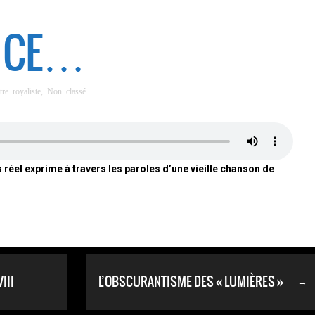
NCE…
tre royaliste
,
Non classé
 réel exprime à travers les paroles d’une vieille chanson de
III
L’OBSCURANTISME DES « LUMIÈRES »
→