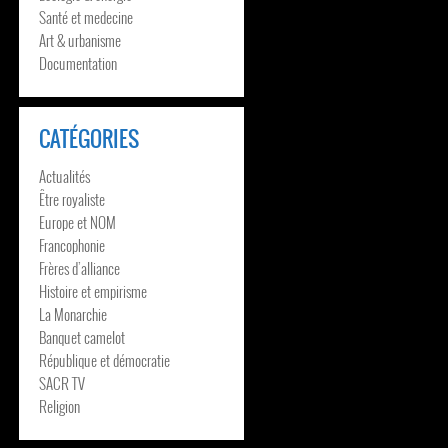
Santé et medecine
Art & urbanisme
Documentation
CATÉGORIES
Actualités
Être royaliste
Europe et NOM
Francophonie
Frères d’alliance
Histoire et empirisme
La Monarchie
Banquet camelot
République et démocratie
SACR TV
Religion