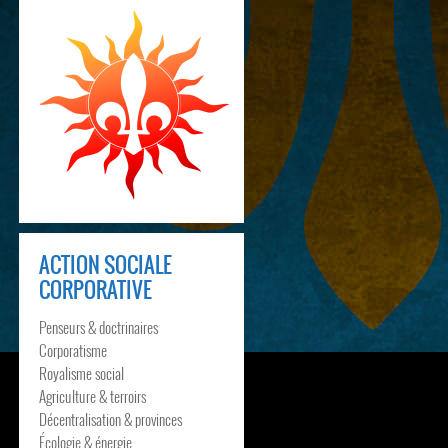
ACTION SOCIALE
CORPORATIVE
Penseurs & doctrinaires
Corporatisme
Royalisme social
Agriculture & terroirs
Décentralisation & provinces
Écologie & énergie