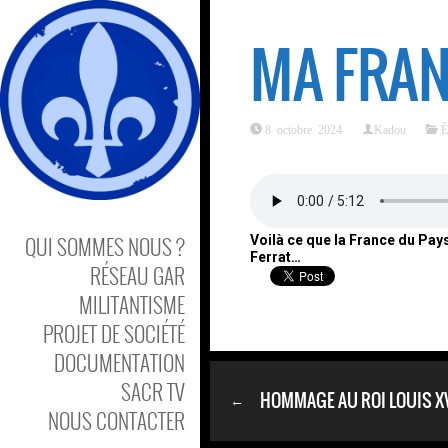
MA FRA
8 octobre 2024
Kadou
Ê
QUI SOMMES NOUS ?
Voilà ce que la France du Pays
Ferrat…
RÉSEAU GAR
MILITANTISME
PROJET DE SOCIÉTÉ
DOCUMENTATION
SACR TV
HOMMAGE AU ROI LOUIS XV
←
NOUS CONTACTER