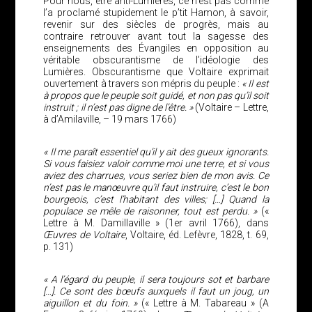
Pour nous, être anti-Lumières, ce n’est pas comme
l’a proclamé stupidement le p’tit Hamon, à savoir,
revenir sur des siècles de progrès, mais au
contraire retrouver avant tout la sagesse des
enseignements des Évangiles en opposition au
véritable obscurantisme de l’idéologie des
Lumières. Obscurantisme que Voltaire exprimait
ouvertement à travers son mépris du peuple :
« Il est
à propos que le peuple soit guidé, et non pas qu’il soit
instruit ; il n’est pas digne de l’être. »
(Voltaire – Lettre,
à d’Amilaville, – 19 mars 1766)
« Il me paraît essentiel qu’il y ait des gueux ignorants.
Si vous faisiez valoir comme moi une terre, et si vous
aviez des charrues, vous seriez bien de mon avis. Ce
n’est pas le manœuvre qu’il faut instruire, c’est le bon
bourgeois, c’est l’habitant des villes; […] Quand la
populace se mêle de raisonner, tout est perdu. »
(«
Lettre à M. Damillaville » (1er avril 1766), dans
Œuvres de Voltaire
, Voltaire, éd. Lefèvre, 1828, t. 69,
p. 131)
« A l’égard du peuple, il sera toujours sot et barbare
[…]. Ce sont des bœufs auxquels il faut un joug, un
aiguillon et du foin. »
(« Lettre à M. Tabareau » (A