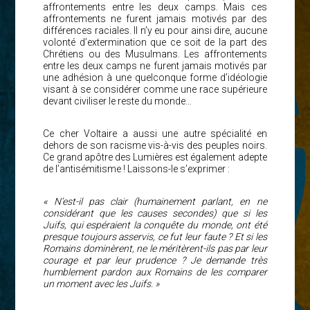
affrontements entre les deux camps. Mais ces
affrontements ne furent jamais motivés par des
différences raciales. Il n’y eu pour ainsi dire, aucune
volonté d’extermination que ce soit de la part des
Chrétiens ou des Musulmans. Les affrontements
entre les deux camps ne furent jamais motivés par
une adhésion à une quelconque forme d’idéologie
visant à se considérer comme une race supérieure
devant civiliser le reste du monde…
Ce cher Voltaire a aussi une autre spécialité en
dehors de son racisme vis-à-vis des peuples noirs.
Ce grand apôtre des Lumières est également adepte
de l’antisémitisme ! Laissons-le s’exprimer :
« N’est-il pas clair (humainement parlant, en ne
considérant que les causes secondes) que si les
Juifs, qui espéraient la conquête du monde, ont été
presque toujours asservis, ce fut leur faute ? Et si les
Romains dominèrent, ne le méritèrent-ils pas par leur
courage et par leur prudence ? Je demande très
humblement pardon aux Romains de les comparer
un moment avec les Juifs. »