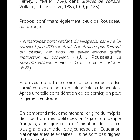
Ferney, 3 février 1769), dans
Œuvres de Voltaire
,
Voltaire, éd. Delagrave, 1885, t. 69, p. 428)
Propos confirmant également ceux de Rousseau
sur ce sujet :
« N’instruisez point l’enfant du villageois, car il ne lui
convient pas d’être instruit. N’instruisez pas l’enfant
du citadin, car vous ne savez encore quelle
instruction lui convient. »
(J. J. Rousseau,
La
nouvelle Héloïse
– Firmin-Didot frères – 1843 –
p522)
Et on veut nous faire croire que ces penseurs des
Lumières avaient pour objectif d’éclairer le peuple ?
Après une telle considération de ce dernier, on peut
largement en douter…
On comprend mieux maintenant l’origine du mépris
de nos hommes politiques à l’égard du peuple
français, ainsi que de la crétinisation de plus en
plus grandissante de notre jeunesse par l’Éducation
Nationale et les télé-réalités… Ils ne sont pas dignes
d’être instruits !