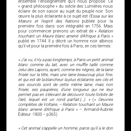
ensemble l’enseignement qu’il nous propose. Ce
« grand philosophe » du siècle des Lumières nous
éclaire de son savoir au sujet du peuple noir. Son
œuvre la plus éclairante à ce sujet est
l’Essai sur les
Mœurs et l’esprit des Nations
publiée pour la
première fois dans son intégralité en 1756. Mais
pour commencer prenons un extrait de «
Relation
touchant un Maure blanc amené d’Afrique à Paris »
publié en 1744. Il y décrit un homme noir albinos
qu’il vit pour la première fois à Paris, en ces termes :
« J’ai vu, il n’y a pas longtemps, à Paris un petit animal
blanc comme du lait, avec un muffle taillé comme
celui des Lapons, ayant, comme les nègres, de la laine
frisée sur la tête, mais une laine beaucoup plus fine,
et qui est de la blancheur la plus éclatante; ses cils et
ses sourcils sont de cette même laine, mais non
frisée; ses paupières, d’une longueur qui ne leur
permet pas en s’élevant de découvrir toute l’orbite de
l’œil, lequel est un rond parfait.(…). »
(
« Oeuvres
complètes de Voltaire, – Relation touchant un Maure
blanc amené d’Afrique à Paris »
– Armand-Aubrée
Éditeur -1830 – p365)
« Cet animal s’appelle un homme, parce qu’il a le don