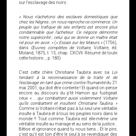
sur l’esclavage des noirs :
« Nous n’achetons des esclaves domestiques que
chez les Nègres ; on nous reproche ce commerce. Un
peuple qui trafique de ses enfants est encore plus
condamnable que l’acheteur. Ce négoce démontre
notre supériorité ; celui qui se donne un maître était
né pour en avoir. »
(
« Essais sur les Mœurs »
(1756),
dans
Œuvres complètes de Voltaire
, Voltaire, éd.
Moland, 1875, t. 13, chap. CXCVII. Résumé de toute
cette histoire…, p. 180)
C’est cette chère Christiane Taubira avec sa
Loi
tendant à la reconnaissance de la traite et de
l’esclavage en tant que crime contre l’humanité
du 21
mai 2001, qui doit être contente ! Et quand on pense
encore au discours du p’tit Hamon qui fustigeait
ceux « …
qui combattent aussi violemment Voltaire
qu’ils
combattent et insultent Christiane Taubira. »
Comme si Voltaire n’était pas à lui seul une véritable
insulte à Taubira et à tous les peuples noirs dans le
monde !! Tout comme Taubira est elle-même une
véritable insulte au mariage et au sens de la justice…
Bêtise et ignorance quand tu nous tiens… Et le pire,
c’est qu’il est loin d’être le seul à se revendiquer des