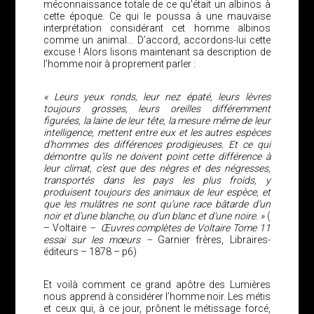
méconnaissance totale de ce qu’était un albinos à
cette époque. Ce qui le poussa à une mauvaise
interprétation considérant cet homme albinos
comme un animal… D’accord, accordons-lui cette
excuse ! Alors lisons maintenant sa description de
l’homme noir à proprement parler :
« Leurs yeux ronds, leur nez épaté, leurs lèvres
toujours grosses, leurs oreilles différemment
figurées, la laine de leur tête, la mesure même de leur
intelligence, mettent entre eux et les autres espèces
d’hommes des différences prodigieuses. Et ce qui
démontre qu’ils ne doivent point cette différence à
leur climat, c’est que des nègres et des négresses,
transportés dans les pays les plus froids, y
produisent toujours des animaux de leur espèce, et
que les mulâtres ne sont qu’une race bâtarde d’un
noir et d’une blanche, ou d’un blanc et d’une noire. »
(
– Voltaire
– Œuvres complètes de Voltaire Tome 11
essai sur les mœurs –
Garnier frères, Libraires-
éditeurs – 1878 – p6)
Et voilà comment ce grand apôtre des Lumières
nous apprend à considérer l’homme noir. Les métis
et ceux qui, à ce jour, prônent le métissage forcé,