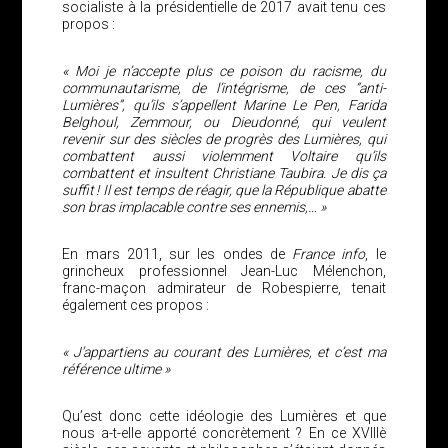
socialiste à la présidentielle de 2017 avait tenu ces
propos :
« Moi je n’accepte plus ce poison du racisme, du
communautarisme, de l’intégrisme, de ces “anti-
Lumières”, qu’ils s’appellent Marine Le Pen, Farida
Belghoul, Zemmour, ou Dieudonné, qui veulent
revenir sur des siècles de progrès des Lumières, qui
combattent aussi violemment Voltaire qu’ils
combattent et insultent Christiane Taubira. Je dis ça
suffit
! Il est temps de r
é
agir, que la R
é
publique abatte
son bras implacable contre ses ennemis,… »
En mars 2011, sur les ondes de
France info
, le
grincheux professionnel Jean-Luc Mélenchon,
franc-maçon admirateur de Robespierre, tenait
également ces propos :
« J’appartiens au courant des Lumières, et c’est ma
référence ultime »
Qu’est donc cette idéologie des Lumières et que
nous a-t-elle apporté concrètement ? En ce XVIIIè