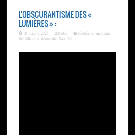
L’OBSCURANTISME DES «
LUMIÈRES » :
18 octobre 2024
Kadou
Histoire et empirisme
,
République et démocratie
,
Sacr TV