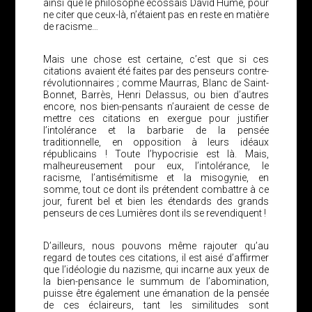
ainsi que le philosophe écossais David Hume, pour
ne citer que ceux-là, n’étaient pas en reste en matière
de racisme…
Mais une chose est certaine, c’est que si ces
citations avaient été faites par des penseurs contre-
révolutionnaires ; comme Maurras, Blanc de Saint-
Bonnet, Barrès, Henri Delassus, ou bien d’autres
encore, nos bien-pensants n’auraient de cesse de
mettre ces citations en exergue pour justifier
l’intolérance et la barbarie de la pensée
traditionnelle, en opposition à leurs idéaux
républicains ! Toute l’hypocrisie est là. Mais,
malheureusement pour eux, l’intolérance, le
racisme, l’antisémitisme et la misogynie, en
somme, tout ce dont ils prétendent combattre à ce
jour, furent bel et bien les étendards des grands
penseurs de ces Lumières dont ils se revendiquent !
D’ailleurs, nous pouvons même rajouter qu’au
regard de toutes ces citations, il est aisé d’affirmer
que l’idéologie du nazisme, qui incarne aux yeux de
la bien-pensance le summum de l’abomination,
puisse être également une émanation de la pensée
de ces éclaireurs, tant les similitudes sont