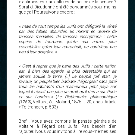
« antiracistes » aux allures de police de la pensée ?
Soral et Dieudonné ont été condamnés pour moins
que ça ! Poursuivons encore :
« mais de tout temps les Juifs ont défiguré la vérité
par des fables absurdes. Ils mirent en œuvre de
fausses médailles, de fausses inscriptions ; cette
espèce de fourberie, jointe aux autres plus
essentielles qu’on leur reprochait, ne contribua pas
peu à leur disgrâce. »
« C’est à regret que je parle des Juifs : cette nation
est, à bien des égards, la plus détestable qui ait
jamais souillé la terre. […] Le peuple juif était, je
l’avoue, un peuple bien barbare. Il égorgeait sans pitié
tous les habitants d’un malheureux petit pays sur
lequel il n’avait pas plus de droit qu’il n’en a sur Paris
et sur Londres.»
(
Le Dictionnaire philosophique
(1769)
, Voltaire, éd. Moland, 1875, t. 20, chap. Article
« Tolérance », p. 533)
Bref ! Vous avez compris la pensée générale de
Voltaire à l’égard des Juifs. Pas besoin d’en
rajouter. Nous vous invitons à lire vous-mêmes ses