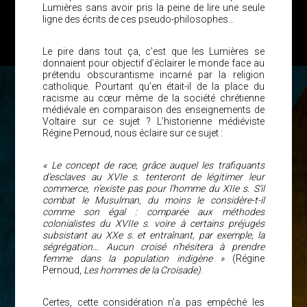
Lumières sans avoir pris la peine de lire une seule
ligne des écrits de ces pseudo-philosophes…
Le pire dans tout ça, c’est que les Lumières se
donnaient pour objectif d’éclairer le monde face au
prétendu obscurantisme incarné par la religion
catholique. Pourtant qu’en était-il de la place du
racisme au cœur même de la société chrétienne
médiévale en comparaison des enseignements de
Voltaire sur ce sujet ? L’historienne médiéviste
Régine Pernoud, nous éclaire sur ce sujet :
« Le concept de race, grâce auquel les trafiquants
d’esclaves au XVIe s. tenteront de légitimer leur
commerce, n’existe pas pour l’homme du XIIe s. S’il
combat le Musulman, du moins le considère-t-il
comme son égal : comparée aux méthodes
colonialistes du XVIIe s. voire à certains préjugés
subsistant au XXe s. et entraînant, par exemple, la
ségrégation… Aucun croisé n’hésitera à prendre
femme dans la population indigène »
(Régine
Pernoud,
Les hommes de la Croisade)
.
Certes, cette considération n’a pas empêché les