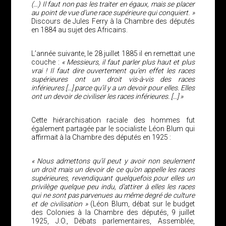
(…) Il faut non pas les traiter en égaux, mais se placer
au point de vue d’une race supérieure qui conquiert. »
Discours de Jules Ferry à la Chambre des députés
en 1884 au sujet des Africains.
L’année suivante, le 28 juillet 1885 il en remettait une
couche :
« Messieurs, il faut parler plus haut et plus
vrai ! Il faut dire ouvertement qu’en effet les races
supérieures ont un droit vis-à-vis des races
inférieures […] parce qu’il y a un devoir pour elles. Elles
ont un devoir de civiliser les races inférieures. […] »
Cette hiérarchisation raciale des hommes fut
également partagée par le socialiste Léon Blum qui
affirmait à la Chambre des députés en 1925 :
« Nous admettons qu’il peut y avoir non seulement
un droit mais un devoir de ce qu’on appelle les races
supérieures, revendiquant quelquefois pour elles un
privilège quelque peu indu, d’attirer à elles les races
qui ne sont pas parvenues au même degré de culture
et de civilisation »
(Léon Blum, débat sur le budget
des Colonies à la Chambre des députés, 9 juillet
1925, J.O., Débats parlementaires, Assemblée,