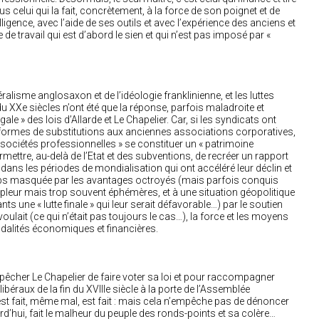
lus celui qui la fait, concrètement, à la force de son poignet et de
ligence, avec l’aide de ses outils et avec l’expérience des anciens et
de travail qui est d’abord le sien et qui n’est pas imposé par «
ralisme anglosaxon et de l’idéologie franklinienne, et les luttes
u XXe siècles n’ont été que la réponse, parfois maladroite et
légale » des lois d’Allarde et Le Chapelier. Car, si les syndicats ont
s formes de substitutions aux anciennes associations corporatives,
 « sociétés professionnelles » se constituer un « patrimoine
ermettre, au-delà de l’Etat et des subventions, de recréer un rapport
r dans les périodes de mondialisation qui ont accéléré leur déclin et
mps masquée par les avantages octroyés (mais parfois conquis
leur mais trop souvent éphémères, et à une situation géopolitique
ts une « lutte finale » qui leur serait défavorable…) par le soutien
e voulait (ce qui n’était pas toujours le cas…), la force et les moyens
alités économiques et financières.
empêcher Le Chapelier de faire voter sa loi et pour raccompagner
béraux de la fin du XVIIIe siècle à la porte de l’Assemblée
est fait, même mal, est fait : mais cela n’empêche pas de dénoncer
d’hui, fait le malheur du peuple des ronds-points et sa colère…