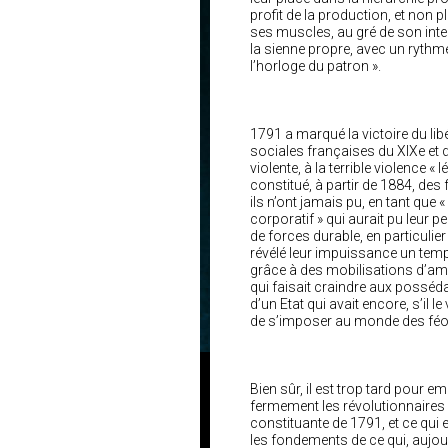
profit de la production, et non p
ses muscles, au gré de son intel
la sienne propre, avec un rythme 
l’horloge du patron ».
1791 a marqué la victoire du libé
sociales françaises du XIXe et d
violente, à la terrible violence « 
constitué, à partir de 1884, de
ils n’ont jamais pu, en tant que
corporatif » qui aurait pu leur p
de forces durable, en particulie
révélé leur impuissance un te
grâce à des mobilisations d’amp
qui faisait craindre aux possédan
d’un Etat qui avait encore, s’il l
de s’imposer au monde des féod
Bien sûr, il est trop tard pour 
fermement les révolutionnaires li
constituante de 1791, et ce qui 
les fondements de ce qui, aujour