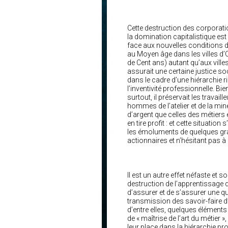
Cette destruction des corporation
la domination capitalistique est
face aux nouvelles conditions de
au Moyen âge dans les villes d’O
de Cent ans) autant qu’aux villes 
assurait une certaine justice soc
dans le cadre d’une hiérarchie 
l’inventivité professionnelle. Bien
surtout, il préservait les travaill
hommes de l’atelier et de la min
d’argent que celles des métiers et
en tire profit : et cette situat
les émoluments de quelques gra
actionnaires et n’hésitant pas à
Il est un autre effet néfaste et 
destruction de l’apprentissage 
d’assurer et de s’assurer une qua
transmission des savoir-faire d’
d’entre elles, quelques éléments
de « maîtrise de l’art du métier »,
leur place dans la hiérarchie pro