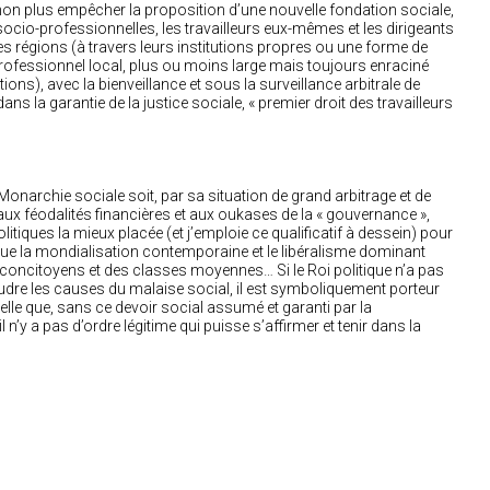
non plus empêcher la proposition d’une nouvelle fondation sociale,
socio-professionnelles, les travailleurs eux-mêmes et les dirigeants
es régions (à travers leurs institutions propres ou une forme de
ofessionnel local, plus ou moins large mais toujours enraciné
tions), avec la bienveillance et sous la surveillance arbitrale de
dans la garantie de la justice sociale, « premier droit des travailleurs
Monarchie sociale soit, par sa situation de grand arbitrage et de
n aux féodalités financières et aux oukases de la « gouvernance »,
litiques la mieux placée (et j’emploie ce qualificatif à dessein) pour
ue la mondialisation contemporaine et le libéralisme dominant
concitoyens et des classes moyennes… Si le Roi politique n’a pas
dre les causes du malaise social, il est symboliquement porteur
pelle que, sans ce devoir social assumé et garanti par la
l n’y a pas d’ordre légitime qui puisse s’affirmer et tenir dans la