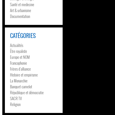
Santé et medecine
Art & urbanisme
Documentation
CATÉGORIES
Actualités
Être royaliste
Europe et NOM
Francophonie
Frères d’alliance
Histoire et empirisme
La Monarchie
Banquet camelot
République et démocratie
SACR TV
Religion