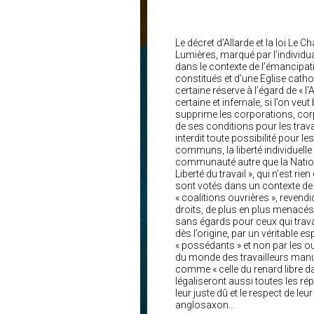
Le décret d’Allarde et la loi Le 
Lumières, marqué par l’individua
dans le contexte de l’émancipa
constitués et d’une Eglise cath
certaine réserve à l’égard de « 
certaine et infernale, si l’on veu
supprime les corporations, corp
de ses conditions pour les travai
interdit toute possibilité pour l
communs, la liberté individuell
communauté autre que la Nation.
Liberté du travail », qui n’est rien
sont votés dans un contexte de 
« coalitions ouvrières », revend
droits, de plus en plus menacés
sans égards pour ceux qui travai
dès l’origine, par un véritable e
« possédants » et non par les ouv
du monde des travailleurs manue
comme « celle du renard libre dan
légaliseront aussi toutes les r
leur juste dû et le respect de l
anglosaxon…