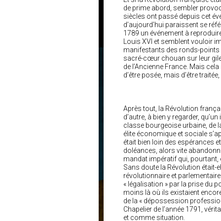
de prime abord, sembler provoca
siècles ont passé depuis cet év
d’aujourd’hui paraissent se référ
1789 un événement à reproduire
Louis XVI et semblent vouloir im
manifestants des ronds-points de
sacré-cœur chouan sur leur gile
de l’Ancienne France. Mais cela n
d’être posée, mais d’être traitée
Après tout, la Révolution françai
d’autre, à bien y regarder, qu’u
classe bourgeoise urbaine, de la
élite économique et sociale s’ap
était bien loin des espérances e
doléances, alors vite abandonné
mandat impératif qui, pourtant,
Sans doute la Révolution était-el
révolutionnaire et parlementaire
« légalisation » par la prise du p
moins là où ils existaient encore
de la « dépossession professionn
Chapelier de l’année 1791, véri
et comme situation.