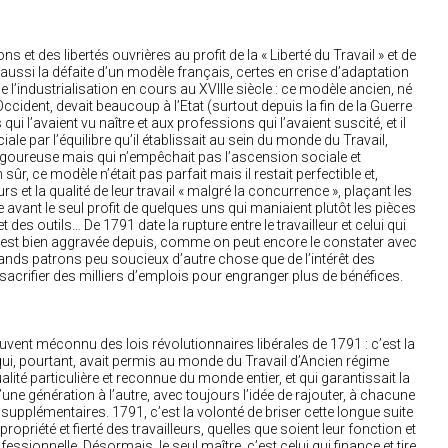
s et des libertés ouvrières au profit de la « Liberté du Travail » et de
 aussi la défaite d’un modèle français, certes en crise d’adaptation
 l’industrialisation en cours au XVIIIe siècle : ce modèle ancien, né
ccident, devait beaucoup à l’Etat (surtout depuis la fin de la Guerre
qui l’avaient vu naître et aux professions qui l’avaient suscité, et il
iale par l’équilibre qu’il établissait au sein du monde du Travail,
rigoureuse mais qui n’empêchait pas l’ascension sociale et
 sûr, ce modèle n’était pas parfait mais il restait perfectible et,
eurs et la qualité de leur travail « malgré la concurrence », plaçant les
e avant le seul profit de quelques uns qui maniaient plutôt les pièces
 des outils… De 1791 date la rupture entre le travailleur et celui qui
ion s’est bien aggravée depuis, comme on peut encore le constater avec
nds patrons peu soucieux d’autre chose que de l’intérêt des
 sacrifier des milliers d’emplois pour engranger plus de bénéfices.
souvent méconnu des lois révolutionnaires libérales de 1791 : c’est la
qui, pourtant, avait permis au monde du Travail d’Ancien régime
lité particulière et reconnue du monde entier, et qui garantissait la
une génération à l’autre, avec toujours l’idée de rajouter, à chacune
 supplémentaires. 1791, c’est la volonté de briser cette longue suite
 propriété et fierté des travailleurs, quelles que soient leur fonction et
fessionnelle. Désormais, le seul maître, c’est celui qui finance et tire