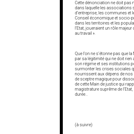
Cette dénonciation ne doit pas 
dans laquelle les associations 
d’entreprise, les communes et l
Conseil économique et socio-pr
dans les territoires et les popula
l’Etat, joueraient un rôle majeur 
au travail ».
Que l’on ne s’étonne pas que la 
par sa légitimité qui ne doit rie
son régime et ses institutions po
surmonter les crises sociales q
nourrissent aux dépens de nos 
de sceptre magique pour dissou
de cette Main de justice qui rap
magistrature suprême de l’Etat, i
durée…
(à suivre)