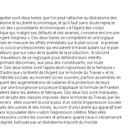
Chapelier sont deux textes que l’on peut rattacher au libéralisme des
lisme et la Liberté économique, et qu’il faut sans doute replacer
tion des « possédants économiques » à l’égard des corps
olique qui, malgré ses défauts et ses avanies, conserve encore une
l’Argent-Seigneur ». Ces deux textes se complètent en une logique
t bien en mesurer les effets immédiats sur le plan social : le premier
s socio-professionnels qui encadrent le travail autant sur le plan
lleurs que sur celui de la qualité de la production ; le second
es travailleurs de se regrouper pour défendre leurs intérêts
e primant désormais, aux yeux des constituants, sur toute
 Ces deux textes sont l’application rigoureuse de la fameuse «
 d’autre que « la liberté de l’Argent sur le monde du Travail », et ils
fébrilité sociale, au moment où les ouvriers, parfois assemblés en
iquent des augmentations de salaires et la protection de leurs
 par une bourgeoisie soucieuse d’appliquer la formule de Franklin
llent dans les ateliers et fabriques. Ces deux lois sont marquées,
sprit de lutte des classes imposée, dans le monde du Travail, par les
riers : elles ouvrent la voie à plus d’un siècle d’oppression sociale
ls des usines et des mines, au nom d’une Liberté qui apparaît bien
s le poulailler libre » selon l’expression célèbre. Mais elles
épressions contre les ouvriers et artisans quand ceux-ci réclameront
eur dignité, bafouée par un libéralisme importé du monde