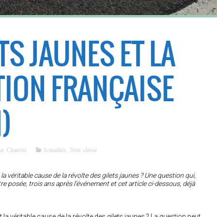
TS JAUNES ET LA
ION FRANÇAISE
1)
ppe Chauvin
Actualités
,
Non classé
t la véritable cause de la révolte des gilets jaunes ? Une question qui,
tre posée, trois ans après l’événement et cet article ci-dessous, déjà
t la véritable cause de la révolte des gilets jaunes ? La question peut,