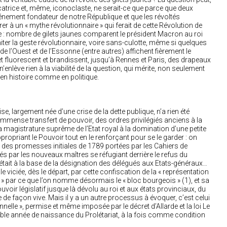
trice et, même, iconoclaste, ne serait-ce que parce que deux
énement fondateur de notre République et que les révoltés
er à un « mythe révolutionnaire » qui ferait de cette Révolution de
 : nombre de gilets jaunes comparent le président Macron au roi
iter la geste révolutionnaire, voire sans-culotte, même si quelques
 l’Ouest et de l’Essonne (entre autres) affichent fièrement le
t fluorescent et brandissent, jusqu’à Rennes et Paris, des drapeaux
’enlève rien à la viabilité de la question, qui mérite, non seulement
, en histoire comme en politique.
se, largement née d’une crise de la dette publique, n’a rien été
n immense transfert de pouvoir, des ordres privilégiés anciens à la
 magistrature suprême de l’Etat royal à la domination d’une petite
propriant le Pouvoir tout en le renforçant pour se le garder : on
t des promesses initiales de 1789 portées par les Cahiers de
s par les nouveaux maîtres se réfugiant derrière le refus du
 était à la base de la désignation des délégués aux Etats-généraux…
le viciée, dès le départ, par cette confiscation de la « représentation
 » par ce que l’on nomme désormais le « bloc bourgeois » (1), et sa
ouvoir législatif jusque là dévolu au roi et aux états provinciaux, du
 de façon vive. Mais il y a un autre processus à évoquer, c’est celui
elle », permise et même imposée par le décret d’Allarde et la loi Le
table année de naissance du Prolétariat, à la fois comme condition