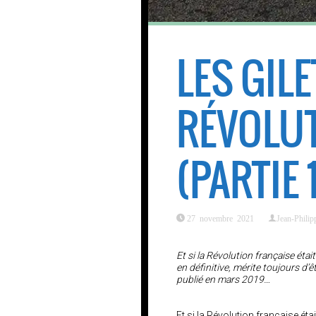
LES GILE
RÉVOLUT
(PARTIE 
27 novembre 2021
Jean-Phili
Et si la Révolution française étai
en définitive, mérite toujours d’ê
publié en mars 2019…
Et si la Révolution française étai