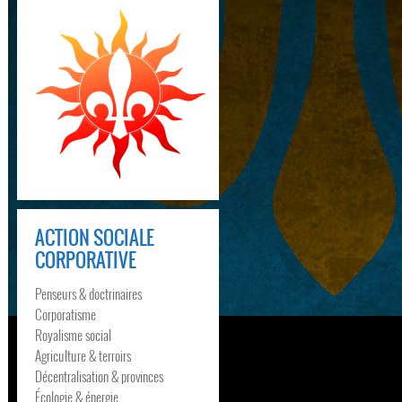
ACTION SOCIALE
CORPORATIVE
Penseurs & doctrinaires
Corporatisme
Royalisme social
Agriculture & terroirs
Décentralisation & provinces
Écologie & énergie