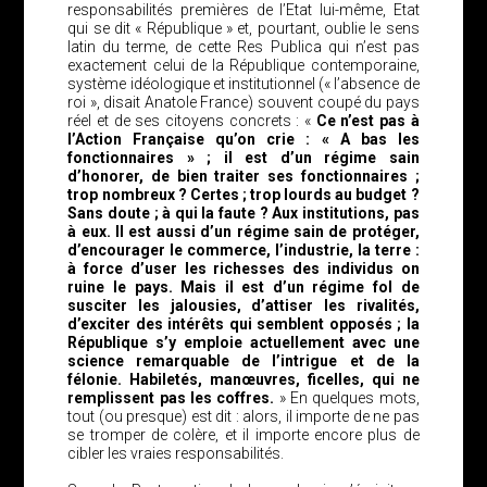
responsabilités premières de l’Etat lui-même, Etat
qui se dit « République » et, pourtant, oublie le sens
latin du terme, de cette Res Publica qui n’est pas
exactement celui de la République contemporaine,
système idéologique et institutionnel (« l’absence de
roi », disait Anatole France) souvent coupé du pays
réel et de ses citoyens concrets : «
Ce n’est pas à
l’Action Française qu’on crie : « A bas les
fonctionnaires » ; il est d’un régime sain
d’honorer, de bien traiter ses fonctionnaires ;
trop nombreux ? Certes ; trop lourds au budget ?
Sans doute ; à qui la faute ? Aux institutions, pas
à eux. Il est aussi d’un régime sain de protéger,
d’encourager le commerce, l’industrie, la terre :
à force d’user les richesses des individus on
ruine le pays. Mais il est d’un régime fol de
susciter les jalousies, d’attiser les rivalités,
d’exciter des intérêts qui semblent opposés ; la
République s’y emploie actuellement avec une
science remarquable de l’intrigue et de la
félonie. Habiletés, manœuvres, ficelles, qui ne
remplissent pas les coffres.
» En quelques mots,
tout (ou presque) est dit : alors, il importe de ne pas
se tromper de colère, et il importe encore plus de
cibler les vraies responsabilités.