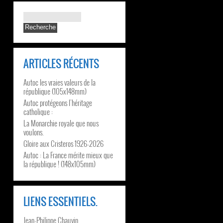
ARTICLES RÉCENTS
Autoc les vraies valeurs de la
république (105x148mm)
Autoc protégeons l’héritage
catholique :
La Monarchie royale que nous
voulons.
Gloire aux Cristeros 1926-2026
Autoc : La France mérite mieux que
la république ! (148x105mm)
LIENS ESSENTIELS.
Jean-Philippe Chauvin