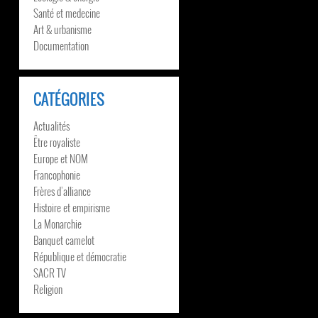
Santé et medecine
Art & urbanisme
Documentation
CATÉGORIES
Actualités
Être royaliste
Europe et NOM
Francophonie
Frères d’alliance
Histoire et empirisme
La Monarchie
Banquet camelot
République et démocratie
SACR TV
Religion