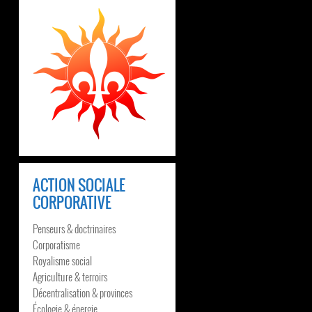
ACTION SOCIALE
CORPORATIVE
Penseurs & doctrinaires
Corporatisme
Royalisme social
Agriculture & terroirs
Décentralisation & provinces
Écologie & énergie