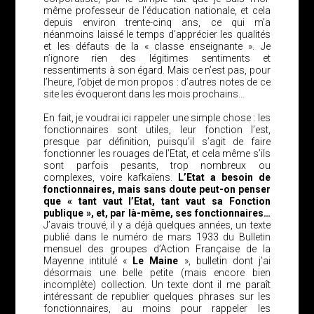
même professeur de l’éducation nationale, et cela
depuis environ trente-cinq ans, ce qui m’a
néanmoins laissé le temps d’apprécier les qualités
et les défauts de la « classe enseignante ». Je
n’ignore rien des légitimes sentiments et
ressentiments à son égard. Mais ce n’est pas, pour
l’heure, l’objet de mon propos : d’autres notes de ce
site les évoqueront dans les mois prochains…
En fait, je voudrai ici rappeler une simple chose : les
fonctionnaires sont utiles, leur fonction l’est,
presque par définition, puisqu’il s’agit de faire
fonctionner les rouages de l’Etat, et cela même s’ils
sont parfois pesants, trop nombreux ou
complexes, voire kafkaïens.
L’Etat a besoin de
fonctionnaires, mais sans doute peut-on penser
que « tant vaut l’Etat, tant vaut sa Fonction
publique », et, par là-même, ses fonctionnaires…
J’avais trouvé, il y a déjà quelques années, un texte
publié dans le numéro de mars 1933 du Bulletin
mensuel des groupes d’Action Française de la
Mayenne intitulé «
Le Maine
», bulletin dont j’ai
désormais une belle petite (mais encore bien
incomplète) collection. Un texte dont il me paraît
intéressant de republier quelques phrases sur les
fonctionnaires, au moins pour rappeler les