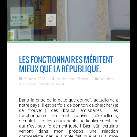
LES FONCTIONNAIRES MÉRITENT
MIEUX QUE LA RÉPUBLIQUE.
30 mars 2025
Jean-Philippe Chauvin
Actualités
,
Non classé
,
Royalisme social
Dans la crise de la dette que connaît actuellement
notre pays, il est parfois de bon ton de chercher (et
de trouver…) des boucs émissaires : les
fonctionnaires en font souvent d’excellents,
semble-t-il, et les enseignants particulièrement, ce
qui n’est pas forcément juste ! Bien sûr, certains
verront dans mon propos une réaction
corporatiste, par le simple fait que je suis moi-