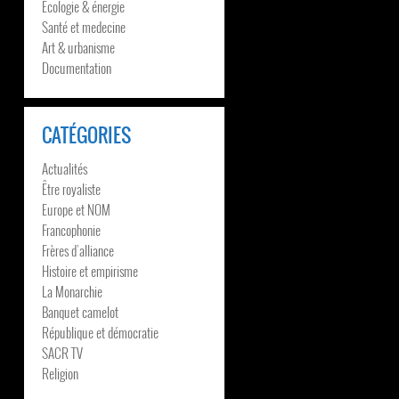
Écologie & énergie
Santé et medecine
Art & urbanisme
Documentation
CATÉGORIES
Actualités
Être royaliste
Europe et NOM
Francophonie
Frères d’alliance
Histoire et empirisme
La Monarchie
Banquet camelot
République et démocratie
SACR TV
Religion