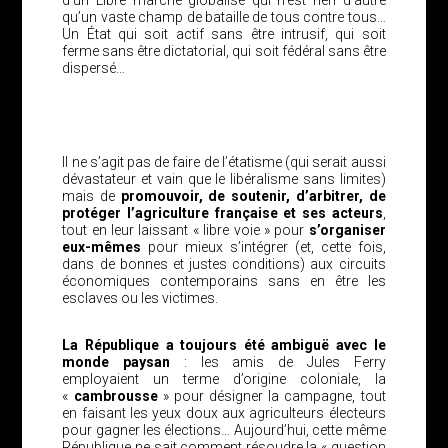
d’un Libre marché globalisé qui n’est rien d’autre
qu’un vaste champ de bataille de tous contre tous…
Un État qui soit actif sans être intrusif, qui soit
ferme sans être dictatorial, qui soit fédéral sans être
dispersé…
Il ne s’agit pas de faire de l’étatisme (qui serait aussi
dévastateur et vain que le libéralisme sans limites)
mais de
promouvoir, de soutenir, d’arbitrer, de
protéger l’agriculture française et ses acteurs
,
tout en leur laissant « libre voie » pour
s’organiser
eux-mêmes
pour mieux s’intégrer (et, cette fois,
dans de bonnes et justes conditions) aux circuits
économiques contemporains sans en être les
esclaves ou les victimes.
La République a toujours été ambiguë avec le
monde paysan
: les amis de Jules Ferry
employaient un terme d’origine coloniale, la
«
cambrousse
» pour désigner la campagne, tout
en faisant les yeux doux aux agriculteurs électeurs
pour gagner les élections… Aujourd’hui, cette même
République ne sait comment résoudre la « question