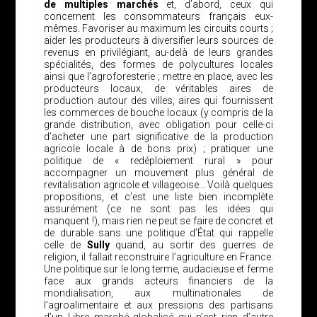
de multiples marchés
et, d’abord, ceux qui
concernent les consommateurs français eux-
mêmes. Favoriser au maximum les circuits courts ;
aider les producteurs à diversifier leurs sources de
revenus en privilégiant, au-delà de leurs grandes
spécialités, des formes de polycultures locales
ainsi que l’agroforesterie ; mettre en place, avec les
producteurs locaux, de véritables aires de
production autour des villes, aires qui fournissent
les commerces de bouche locaux (y compris de la
grande distribution, avec obligation pour celle-ci
d’acheter une part significative de la production
agricole locale à de bons prix) ; pratiquer une
politique de « redéploiement rural » pour
accompagner un mouvement plus général de
revitalisation agricole et villageoise… Voilà quelques
propositions, et c’est une liste bien incomplète
assurément (ce ne sont pas les idées qui
manquent !), mais rien ne peut se faire de concret et
de durable sans une politique d’État qui rappelle
celle de
Sully
quand, au sortir des guerres de
religion, il fallait reconstruire l’agriculture en France.
Une politique sur le long terme, audacieuse et ferme
face aux grands acteurs financiers de la
mondialisation, aux multinationales de
l’agroalimentaire et aux pressions des partisans