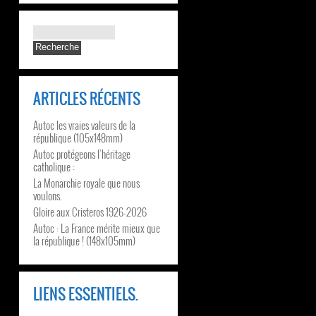
ARTICLES RÉCENTS
Autoc les vraies valeurs de la
république (105x148mm)
Autoc protégeons l’héritage
catholique :
La Monarchie royale que nous
voulons.
Gloire aux Cristeros 1926-2026
Autoc : La France mérite mieux que
la république ! (148x105mm)
LIENS ESSENTIELS.