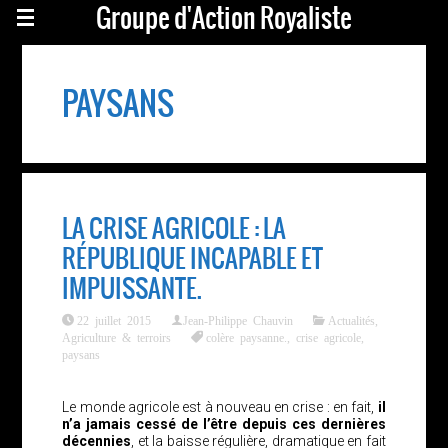
Groupe d'Action Royaliste
PAYSANS
LA CRISE AGRICOLE : LA
RÉPUBLIQUE INCAPABLE ET
IMPUISSANTE.
22 juillet 2015
Jean-Philippe Chauvin
Actualités
,
Agriculture & terroirs
colère paysanne.
,
crise agricole
,
paysans
Le monde agricole est à nouveau en crise : en fait,
il
n’a jamais cessé de l’être depuis ces dernières
décennies
, et la baisse régulière, dramatique en fait