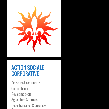
ACTION SOCIALE
CORPORATIVE
Penseurs & doctrinaires
Corporatisme
Royalisme social
Agriculture & terroirs
Décentralisation & provinces