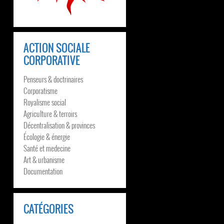
ACTION SOCIALE
CORPORATIVE
Penseurs & doctrinaires
Corporatisme
Royalisme social
Agriculture & terroirs
Décentralisation & provinces
Écologie & énergie
Santé et medecine
Art & urbanisme
Documentation
CATÉGORIES