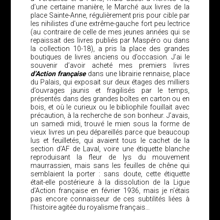
d’une certaine manière, le Marché aux livres de la
place Sainte-Anne, régulièrement pris pour cible par
les nihilistes d’une extrême-gauche fort peu lectrice
(au contraire de celle de mes jeunes années qui se
repaissait des livres publiés par Maspéro ou dans
la collection 10-18), a pris la place des grandes
boutiques de livres anciens ou d’occasion. J’ai le
souvenir d’avoir acheté mes premiers livres
d’Action
française
dans une librairie rennaise, place
du Palais, qui exposait sur deux étages des milliers
d’ouvrages jaunis et fragilisés par le temps,
présentés dans des grandes boîtes en carton ou en
bois, et où le curieux ou le bibliophile fouillait avec
précaution, à la recherche de son bonheur. J’avais,
un samedi midi, trouvé le mien sous la forme de
vieux livres un peu dépareillés parce que beaucoup
lus et feuilletés, qui avaient tous le cachet de la
section d’AF de Laval, voire une étiquette blanche
reproduisant la fleur de lys du mouvement
maurrassien, mais sans les feuilles de chêne qui
semblaient la porter : sans doute, cette étiquette
était-elle postérieure à la dissolution de la Ligue
d’Action française en février 1936, mais je n’étais
pas encore connaisseur de ces subtilités liées à
l’histoire agitée du royalisme français…