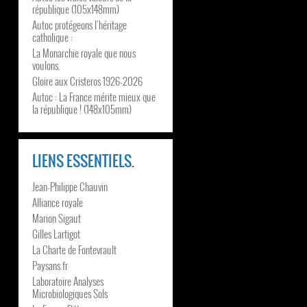
république (105x148mm)
Autoc protégeons l’héritage
catholique :
La Monarchie royale que nous
voulons.
Gloire aux Cristeros 1926-2026
Autoc : La France mérite mieux que
la république ! (148x105mm)
LIENS ESSENTIELS.
Jean-Philippe Chauvin
Alliance royale
Marion Sigaut
Gilles Lartigot
La Charte de Fontevrault
Paysans.fr
Laboratoire Analyses
Microbiologiques Sols