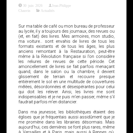
30 juin 2026
Jean-Philippe
Chauvin
Actualités
Sur ma table de café ou mon bureau de professeur
au lycée, il y a toujours des journaux, des revues ou
(et, en fait) des livres. Mes armoires, mon studio,
ma voiture… sont envahis de livres de tous les
formats existants et de tous les âges, les plus
anciens remontant à la Restauration, peut-être
même à la Révolution française si l’on considère
les reliures de revues de cette période. Cet
amoncellement de livres se fait parfois menaçant
quand, dans le salon ou la chambre, il devient
glissement de terrain et recouvre presque
entièrement le sol en une multitude de couvertures
mêlées, désordonnées et désespérantes pour celui
qui doit les relever. Ainsi, les livres me sont
indispensables et je ne puis m’en passer, même s’il
faudrait parfois m’en distancier.
Dans ma jeunesse, les bibliothèques étaient des
églises que je fréquentais aussi assidûment que je
me promène dans les librairies désormais. Mais
aujourd’hui, ces dernières se font plus rares, même
à Versailles et à Paris, mais aussi à Rennes où,