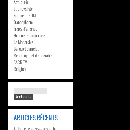
Actualités
Être royaliste
Europe et NOM
Francophonie
Frères d’alliance
Histoire et empirisme
La Monarchie
Banquet camelot
République et démocratie
SACR TV
Religion
ARTICLES RÉCENTS
Autoc les vraies valeurs de la