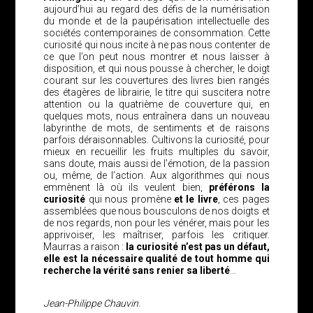
aujourd’hui au regard des défis de la numérisation
du monde et de la paupérisation intellectuelle des
sociétés contemporaines de consommation. Cette
curiosité qui nous incite à ne pas nous contenter de
ce que l’on peut nous montrer et nous laisser à
disposition, et qui nous pousse à chercher, le doigt
courant sur les couvertures des livres bien rangés
des étagères de librairie, le titre qui suscitera notre
attention ou la quatrième de couverture qui, en
quelques mots, nous entraînera dans un nouveau
labyrinthe de mots, de sentiments et de raisons
parfois déraisonnables. Cultivons la curiosité, pour
mieux en recueillir les fruits multiples du savoir,
sans doute, mais aussi de l’émotion, de la passion
ou, même, de l’action. Aux algorithmes qui nous
emmènent là où ils veulent bien,
préférons la
curiosité
qui nous promène
et le livre
, ces pages
assemblées que nous bousculons de nos doigts et
de nos regards, non pour les vénérer, mais pour les
apprivoiser, les maîtriser, parfois les critiquer.
Maurras a raison :
la curiosité n’est pas un défaut,
elle est la nécessaire qualité de tout homme qui
recherche la vérité sans renier sa liberté
…
Jean-Philippe Chauvin
.