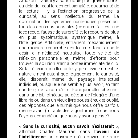
Amazon… Mais il y a sans doute plus grave encore :
au-delà du recul largement signalé et documenté de
la lecture, il y a l’extinction progressive de la
curiosité, au sens intellectuel du terme. La
domination des systèmes numériques présentant
tous les contenus possibles (ce qui, en fait, est une
idée reçue, fausse de surcroît) et le recours de plus
en plus systématique, systémique même, à
l’Intelligence Artificielle, entraînent mécaniquement
une moindre recherche des lecteurs tandis que le
désir d’immédiateté neutralise toute velléité de
réflexion personnelle et, même, d’efforts pour
trouver, la solution étant à portée immédiate de clic.
Si la réflexion intellectuelle y perd évidemment et
naturellement autant que logiquement, la curiosité,
elle, disparaît même du paysage intellectuel
individuel, puisqu’elle ne semble plus avoir, en tant
que telle, de raison d’être. Pourquoi aller chercher
dans une bibliothèque, au détour de l’étagère d’une
librairie ou dans un vieux livre poussiéreux et oublié,
des réponses que le numérique nous offre, parfois
même avant (miracle des algorithmes…) que nous
l’ayons demandé ou que nous y ayons pensé ?
«
Sans la curiosité, aucun savoir n’existerait
»,
affirmait Charles Maurras dans
l’avenir de
l’intelligence
, un ouvrage qu’il convient de relire