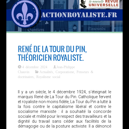
RENÉ DE LA TOUR DU PIN,
THÉORICIEN ROYALISTE.
4 décembre 2024
Jean-Philippe
Chauvin
Actualités
,
Corporatisme
,
Penseurs &
doctrinaires
,
Royalisme social
Il y a un siècle, le 4 décembre 1924, s’éteignait le
marquis René de La Tour du Pin. Catholique fervent
et royaliste non moins fidèle, La Tour du Pin a lutté à
la fois contre le capitalisme libéral et contre le
socialisme marxiste : il a souhaité la concorde
sociale et milité pour le respect des travailleurs et la
dignité du travail sans céder aux facilités de la
démagogie ou de la posture activiste. Il a dénoncé