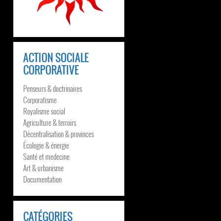
ACTION SOCIALE
CORPORATIVE
Penseurs & doctrinaires
Corporatisme
Royalisme social
Agriculture & terroirs
Décentralisation & provinces
Écologie & énergie
Santé et medecine
Art & urbanisme
Documentation
CATÉGORIES