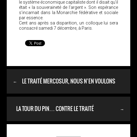
le système économique capitaliste dont il disait qu’il
était « la souveraineté de l’argent ». Son espérance
s’incarnait dans la Monarchie fédérative et sociale
par essence.
Cent ans après sa disparition, un colloque lui sera
consacré samedi 7 décembre, à Paris.
LE TRAITÉ MERCOSUR, NOUS N’EN VOULONS
←
PAS !
LA TOUR DU PIN… CONTRE LE TRAITÉ
→
MERCOSUR !