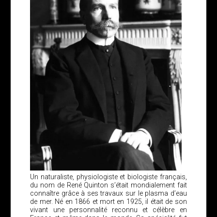
Un naturaliste, physiologiste et biologiste français,
du nom de René Quinton s’était mondialement fait
connaître grâce à ses travaux sur le plasma d’eau
de mer. Né en 1866 et mort en 1925, il était de son
vivant une personnalité reconnu et célèbre en