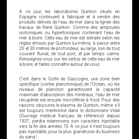
A ce jour, les laboratoires Quinton situés en
Espagne continuent à fabriquer et à vendre des
produits dérivés de l’eau de mer dans la lignée des
travaux de René Quinton. Comme des ampoules
isotoniques ou hypertoniques contenant l’eau de
mer à boire. Cette eau de mer est extraite selon les
règles émises par Quinton lui-même, à savoir entre
20 et 30 mètres de profondeur, au large, loin de tout
courant fluvial, de tout port, et par temps calme.
Renseignez-vous sur les vertus de cette eau de mer
à boire, et faites connaître autour de vous.
C’est dans le Golfe de Gascogne, une zone bien
spécifique (vortex planctonique) de l’Océan, où les
niveaux de plancton garantissent la capacité
maximale d’absorption des minéraux, l’eau de mer
récupérée est ensuite microfiltrée à froid. Pour des
raisons obscures le plasma de Quinton, même s’il
est toujours mentionné dans le dictionnaire Vidal
(Ouvrage médical français de référence) depuis
1937, perdra néanmoins son caractère injectable
vers la fin des années 70. A ce jour il n’est toujours
pas injectable, pour la plus grande joie du business
du sang !