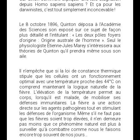
depuis Homo sapiens sapiens ? Et ça pour les
darwinistes, c’est tout simplement inconcevable !
Le 8 octobre 1896, Quinton déposa à l’Académie
des Sciences son exposé sur ce sujet de façon
plus détaillé et l’intitulant : « Les deux pôles foyers
d’origine : Origine australe de l’homme ». Seul le
physiologiste Étienne-Jules Marey s’intéressera aux
théories de Quinton qu’il prendra même sous son
aile.
Il n’empêche que si la loi de constance thermique
stipule que les cellules ont un fonctionnement
optimal avec une température proche des 44°C on
comprend maintenant la logique naturelle de la
fièvre. L’élévation de la température permet au
corps, lorsqu’il est malade, de mobiliser ses
défenses immunitaires. La fièvre a une action
directe sur les agents pathogènes tout en stimulant
les défenses de l’organisme. Même s’il ne faut pas
que les fièvres soient trop élevées, il n’en demeure
pas moins que ce phénomène naturel est plus à
surveiller qu’à combattre comme nous le faisons
encore trop souvent de nos jours…