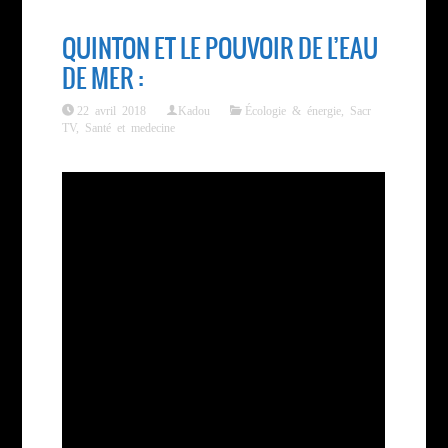
QUINTON ET LE POUVOIR DE L’EAU
DE MER :
22 avril 2018
Kadou
Écologie & énergie
,
Sacr
TV
,
Santé et medecine