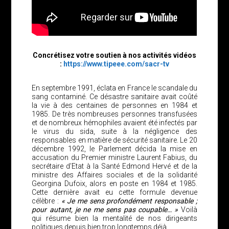
Concrétisez votre soutien à nos activités vidéos
:
https://www.tipeee.com/sacr-tv
En septembre 1991, éclata en France le scandale du
sang contaminé. Ce désastre sanitaire avait coûté
la vie à des centaines de personnes en 1984 et
1985. De très nombreuses personnes transfusées
et de nombreux hémophiles avaient été infectés par
le virus du sida, suite à la négligence des
responsables en matière de sécurité sanitaire. Le 20
décembre 1992, le Parlement décida la mise en
accusation du Premier ministre Laurent Fabius, du
secrétaire d’Etat à la Santé Edmond Hervé et de la
ministre des Affaires sociales et de la solidarité
Georgina Dufoix, alors en poste en 1984 et 1985.
Cette dernière avait eu cette formule devenue
célèbre :
« Je me sens profondément responsable ;
pour autant, je ne me sens pas coupable… »
Voilà
qui résume bien la mentalité de nos dirigeants
politiques depuis bien trop longtemps déjà…