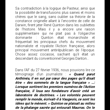
Sa contradiction à la logique de Pasteur, ainsi que
la possibilité de transfusions plus saines et moins
chères que le sang, sans oublier sa théorie de la
constance originelle allant à l’encontre de celle de
Darwin, firent jeter René Quinton dans les oubliettes
de l’histoire. Mais il y a encore une raison
supplémentaire qui ne plait pas à l’oligarchie
dominante : Quinton était monarchiste et
fréquentait les principaux chefs du mouvement
nationaliste et royaliste l’Action française, alors
principal mouvement antirépublicain de l’époque.
Chose assez cocasse, sachant qu’il était un
descendant du conventionnel Georges Danton…
Dans l’AF du 27 février 1936, nous pouvions lire ce
témoignage d’un journaliste :
« Quand parut
Anthinéa, il en sut par cœur des pages qu’il disait
être « des sommets de la langue française » …:
Lorsque sortirent les premiers numéros de l’Action
française, il loua ses fondateurs d’avoir créé un
laboratoire de doctrines. « Les volontés peuvent
remplir le monde, écrivait-il à Vaugeois, ce sont les
idées qui le mènent. » Quinton se plaisait au milieu
de la phalange sacrée qui entourait Maurras. On le