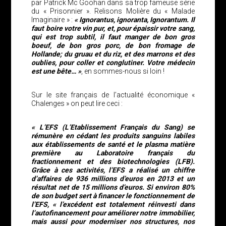
par Patrick Mc Goohan dans sa trop fameuse série
du « Prisonnier ». Relisons Molière du « Malade
Imaginaire » :
« Ignorantus, ignoranta, Ignorantum. Il
faut boire votre vin pur, et, pour épaissir votre sang,
qui est trop subtil, il faut manger de bon gros
boeuf, de bon gros porc, de bon fromage de
Hollande; du gruau et du riz, et des marrons et des
oublies, pour coller et conglutiner. Votre médecin
est une bête… »
, en sommes-nous si loin !
Sur le site français de l’actualité économique «
Chalenges » on peut lire ceci :
« L’EFS (L’Etablissement Français du Sang) se
rémunère en cédant les produits sanguins labiles
aux établissements de santé et le plasma matière
première au Laboratoire français du
fractionnement et des biotechnologies (LFB).
Grâce à ces activités, l’EFS a réalisé un chiffre
d’affaires de 936 millions d’euros en 2013 et un
résultat net de 15 millions d’euros. Si environ 80%
de son budget sert à financer le fonctionnement de
l’EFS, « l’excédent est totalement réinvesti dans
l’autofinancement pour améliorer notre immobilier,
mais aussi pour moderniser nos structures, nos