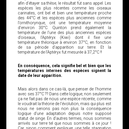
afin d’étayer sa thèse, le résultat fut sans appel. Les
espèces les plus récentes comme les oiseaux
carinates, ont bel et bien une température proche
des 44°C et les espèces plus anciennes comme
l’ornithorynque, ont une température moyenne
d’environ 30°C. Quinton prend également la
température de l’une des plus anciennes espèces
d’oiseaux, l’Aptéryx (Kiwi) dont il fixe une
température théorique à environ 37°C, en fonction
de sa période d’apparition sur terre. Et la
température de l’Aptéryx fut mesurée à 37,2°C !!
En conséquence, cela signifie bel et bien que les
températures internes des espèces signent la
date de leur apparition.
Mais alors dans ce cas-là, que penser de l’homme
avec ses 37°C ?? Dans cette logique, non seulement
ça ne fait pas de nous une espèce récente, comme
le voudrait la théorie de l’évolution, mais qui plus est
nous ne serions pas non plus la conséquence
logique d’une adaptation depuis notre supposé
statut de singe. En d’autres termes, nous sommes
arrivés sur terre tel que nous sommes à ce jour !
Car sinon comment expliquer une telle stagnation