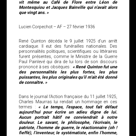
vit même au Café de Flore entre Léon de
Montesquiou et Jacques Bainville qui n’avait alors
que vingt ans. »
Lucien Corpechot – AF – 27 février 1936
René Quinton décéda le 9 juillet 1925 d’un arrêt
cardiaque. Il eut des funérailles nationales. Des
personnalités politiques, scientifiques ou littéraires
furent présentes, comme le Ministre de la Guerre
Paul Painlevé qui dira de lui lors de son discours
prononcé à ses obsèques :
« René Quinton fut une
des personnalités les plus fortes, les plus
puissantes, les plus originales qu’il m’ait été donné
de connaître. »
Dans le journal l’Action française du 11 juillet 1925,
Charles Maurras lui rendait un hommage en ces
termes :
« Le temps, l’espace, tout fait défaut
aujourd’hui pour écrire un adieu digne de lui.
Aucun portrait hâtif ne conviendrait à notre
douleur. Le savant, le philosophe, l’écrivain, le
patriote, l’homme de guerre, le réactionnaire (oh !
fieffé), l’inventeur, le systématiste, enfin l’homme,