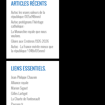
ARTICLES RÉCENTS
Autoc les vraies valeurs de la
république (105x148mm)
Autoc protégeons l’héritage
catholique :
La Monarchie royale que nous
voulons.
Gloire aux Cristeros 1926-2026
Autoc : La France mérite mieux que
la république ! (148x105mm)
LIENS ESSENTIELS.
Jean-Philippe Chauvin
Alliance royale
Marion Sigaut
Gilles Lartigot
La Charte de Fontevrault
Paysans.fr