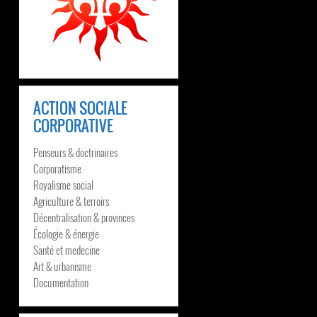
ACTION SOCIALE
CORPORATIVE
Penseurs & doctrinaires
Corporatisme
Royalisme social
Agriculture & terroirs
Décentralisation & provinces
Écologie & énergie
Santé et medecine
Art & urbanisme
Documentation