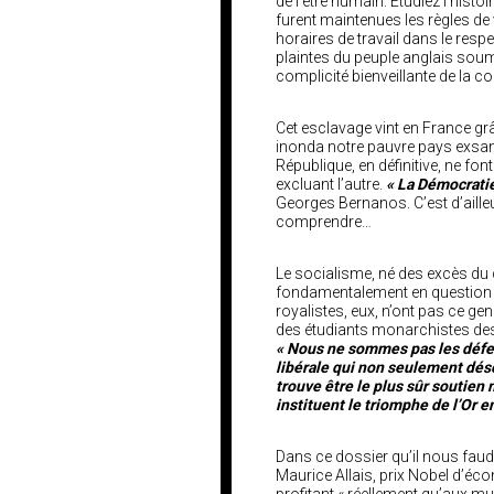
de l’être humain. Etudiez l’his
furent maintenues les règles de 
horaires de travail dans le res
plaintes du peuple anglais soum
complicité bienveillante de la 
Cet esclavage vint en France grâ
inonda notre pauvre pays exsan
République, en définitive, ne fon
excluant l’autre.
« La Démocratie
Georges Bernanos. C’est d’aill
comprendre…
Le socialisme, né des excès du 
fondamentalement en question le 
royalistes, eux, n’ont pas ce genr
des étudiants monarchistes de
« Nous ne sommes pas les défen
libérale qui non seulement déso
trouve être le plus sûr soutien
instituent le triomphe de l’Or en
Dans ce dossier qu’il nous faud
Maurice Allais, prix Nobel d’éc