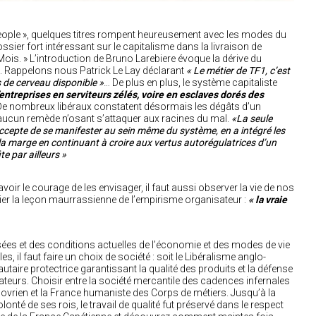
eople », quelques titres rompent heureusement avec les modes du
ossier fort intéressant sur le capitalisme dans la livraison de
is. » L’introduction de Bruno Larebiere évoque la dérive du
me. Rappelons nous Patrick Le Lay déclarant
« Le métier de TF1, c’est
 de cerveau disponible »
… De plus en plus, le système capitaliste
’entreprises en serviteurs zélés, voire en esclaves dorés des
 De nombreux libéraux constatent désormais les dégâts d’un
 aucun remède n’osant s’attaquer aux racines du mal.
«La seule
 accepte de se manifester au sein même du système, en a intégré les
à la marge en continuant à croire aux vertus autorégulatrices d’un
te par ailleurs »
voir le courage de les envisager, il faut aussi observer la vie de nos
ier la leçon maurrassienne de l’empirisme organisateur :
« la vraie
ées et des conditions actuelles de l’économie et des modes de vie
es, il faut faire un choix de société : soit le Libéralisme anglo-
taire protectrice garantissant la qualité des produits et la défense
rs. Choisir entre la société mercantile des cadences infernales
rien et la France humaniste des Corps de métiers. Jusqu’à la
onté de ses rois, le travail de qualité fut préservé dans le respect