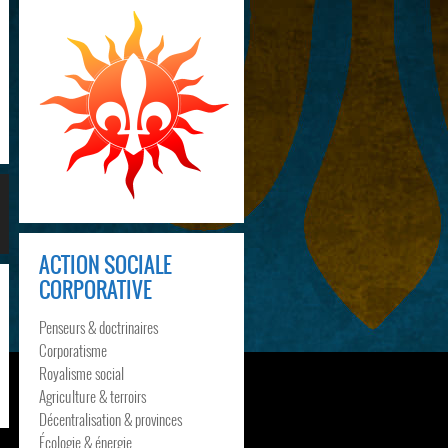
ACTION SOCIALE
CORPORATIVE
Penseurs & doctrinaires
Corporatisme
Royalisme social
Agriculture & terroirs
Décentralisation & provinces
Écologie & énergie