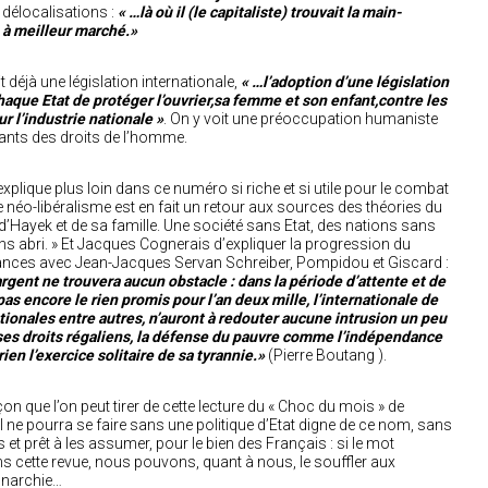
es délocalisations :
« …là où il (le capitaliste) trouvait la main-
 à meilleur marché.»
déjà une législation internationale,
« …l’adoption d’une législation
haque Etat de protéger l’ouvrier,sa femme et son enfant,contre les
r l’industrie nationale »
. On y voit une préoccupation humaniste
enants des droits de l’homme.
plique plus loin dans ce numéro si riche et si utile pour le combat
éo-libéralisme est en fait un retour aux sources des théories du
gs d’Hayek et de sa famille. Une société sans Etat, des nations sans
ns abri. » Et Jacques Cognerais d’expliquer la progression du
nances avec Jean-Jacques Servan Schreiber, Pompidou et Giscard :
argent ne trouvera aucun obstacle : dans la période d’attente et de
pas encore le rien promis pour l’an deux mille, l’internationale de
ationales entre autres, n’auront à redouter aucune intrusion un peu
 ses droits régaliens, la défense du pauvre comme l’indépendance
ien l’exercice solitaire de sa tyrannie.»
(Pierre Boutang ).
on que l’on peut tirer de cette lecture du « Choc du mois » de
l ne pourra se faire sans une politique d’Etat digne de ce nom, sans
 et prêt à les assumer, pour le bien des Français : si le mot
ns cette revue, nous pouvons, quant à nous, le souffler aux
onarchie…