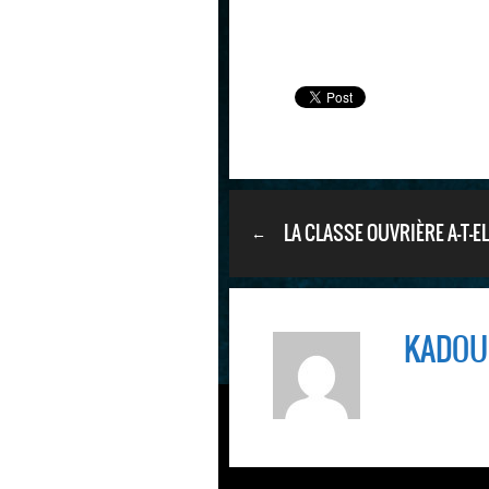
LA CLASSE OUVRIÈRE A-T-EL
←
DISPARU ?
KADOU