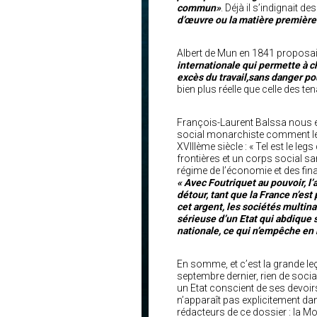
commun»
. Déjà il s’indignait d
d’œuvre ou la matière première
Albert de Mun en 1841 proposait 
internationale qui permette à c
excès du travail,sans danger pou
bien plus réelle que celle des t
François-Laurent Balssa nous ex
social monarchiste comment le n
XVIIIème siècle : « Tel est le le
frontières et un corps social sa
régime de l’économie et des fi
« Avec Foutriquet au pouvoir, l’
détour, tant que la France n’est 
cet argent, les sociétés multin
sérieuse d’un Etat qui abdique
nationale, ce qui n’empêche en r
En somme, et c’est la grande leç
septembre dernier, rien de socia
un Etat conscient de ses devoirs
n’apparaît pas explicitement da
rédacteurs de ce dossier : la M