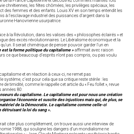
toire de la France Capétienne et découvrez comment maintes fois
vie chrétiennes, les fêtes chômées, les privilèges spéciaux, les
pect des femmes et des enfants. Louis XV en son temps entendit les
is à l’esclavage industriel des puissances d’argent dans la
couronne Hanovrienne usurpatrice.
ce à la Révolution, dans les valises des « philosophes éclairés » et
gue des excès révolutionnaires. Le Libéralisme économique et la
t qu’un. Il serait chimérique de penser pouvoir garder l’un en
 est la forme politique du capitalisme »
affirmait avec raison
eurs ce que beaucoup d’esprits n’ont pas compris, ou pas voulu
capitalisme et en réaction à ceux-ci, ne remet pas
système, c’est pour cela que sa critique reste stérile : les
e de timidité, comme le rappelle cet article du « Feu follet », revue
s années 80:
seurs du capitalisme. Le capitalisme est pour nous une création
rganise l’économie et suscite des injustices mais qui, de plus, se
 matériel de la Démocratie. Le capitalisme comme celle-ci
 détruisant la loi du sang ».
rait citer plus complètement, on trouve aussi une interview de
onomie 1988, qui souligne les dangers d’un mondialisme ne