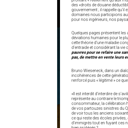
profitant « réellement qu’aux mu
des «droits de douane déductibl
gouvernement ; il rappelle qu’il
domaines nous participions au
pour nos ingénieurs, nos paysan
Quelques pages présentent les a
déviations humaines pour le plu
cette théorie d’une maladie cong
d’entraide et considérant la v
pauvres pour se refaire une sant
pas, de mettre en vente leurs e
Bruno Wieseneck, dans un dialogu
incohérences de cette génération
renforcé puis « légitimé » ce qu
«Il est interdit d’interdire de s’a
représente au contraire le triom
consommateur, la célébration hys
de vos partouzes sinistres du Qu
de voir tous les anciens soixant
ce qui reste des écoles privées, 
d’immigrés tout en fuyant ces 
bien protégés ?