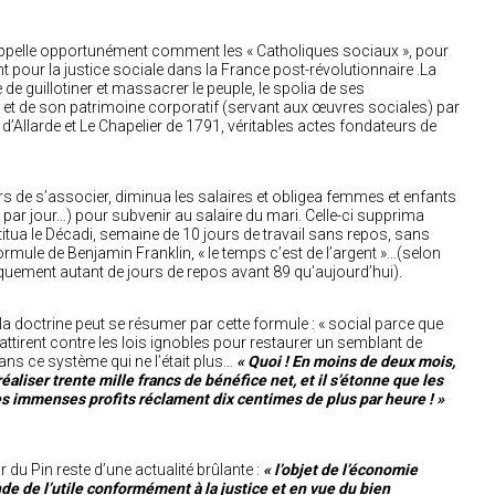
rappelle opportunément comment les « Catholiques sociaux », pour
nt pour la justice sociale dans la France post-révolutionnaire .La
e guillotiner et massacrer le peuple, le spolia de ses
 et de son patrimoine corporatif (servant aux œuvres sociales) par
is d’Allarde et Le Chapelier de 1791, véritables actes fondateurs de
ers de s’associer, diminua les salaires et obligea femmes et enfants
 par jour…) pour subvenir au salaire du mari. Celle-ci supprima
stitua le Décadi, semaine de 10 jours de travail sans repos, sans
rmule de Benjamin Franklin, « le temps c’est de l’argent »…(selon
uement autant de jours de repos avant 89 qu’aujourd’hui).
 la doctrine peut se résumer par cette formule : « social parce que
battirent contre les lois ignobles pour restaurer un semblant de
ans ce système qui ne l’était plus…
« Quoi ! En moins de deux mois,
éaliser trente mille francs de bénéfice net, et il s’étonne que les
ces immenses profits réclament dix centimes de plus par heure ! »
 du Pin reste d’une actualité brûlante :
« l’objet de l’économie
nde de l’utile conformément à la justice et en vue du bien