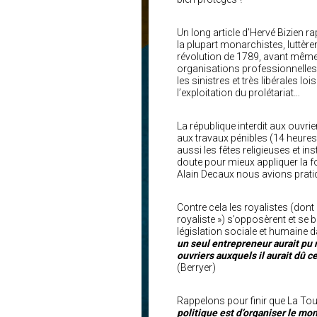
Un long article d’Hervé Bizien 
la plupart monarchistes, luttère
révolution de 1789, avant même d
organisations professionnelles
les sinistres et très libérales lo
l’exploitation du prolétariat…
La république interdit aux ouvri
aux travaux pénibles (14 heures
aussi les fêtes religieuses et in
doute pour mieux appliquer la fo
Alain Decaux nous avions pratiq
Contre cela les royalistes (dont
royaliste ») s’opposèrent et se 
législation sociale et humaine d
un seul entrepreneur aurait pu r
ouvriers auxquels il aurait dû 
(Berryer)
Rappelons pour finir que La Tour
politique est d’organiser le mo