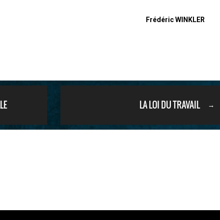
Frédéric WINKLER
LE
LA LOI DU TRAVAIL
→