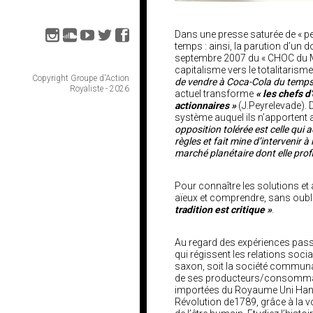
Dans une presse saturée de « p
temps : ainsi, la parution d’un d
septembre 2007 du « CHOC du Mo
capitalisme vers le totalitaris
Copyright Groupe d'Action
de vendre à Coca-Cola du temps
Royaliste - 2026
actuel transforme
« les chefs d
actionnaires »
(J.Peyrelevade).
système auquel ils n’apportent
opposition tolérée est celle qui
règles et fait mine d’intervenir 
marché planétaire dont elle profi
Pour connaître les solutions et a
aïeux et comprendre, sans oubl
tradition est critique »
.
Au regard des expériences pass
qui régissent les relations social
saxon, soit la société communau
de ses producteurs/consommateu
importées du Royaume Uni Hanov
Révolution de1789, grâce à la vol