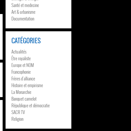
Santé et medecine
Art & urbanisme
Documentation
CATÉGORIES
Actualités
Être royaliste
Europe et NOM
Francophonie
Frères d’alliance
Histoire et empirisme
La Monarchie
Banquet camelot
République et démocratie
SACR TV
Religion