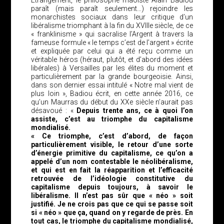
Étrangement, le philosophe maoïste Alain Badiou
paraît (mais paraît seulement…) rejoindre les
monarchistes sociaux dans leur critique d’un
libéralisme triomphant à la fin du XVIIIe siècle, de ce
« franklinisme » qui sacralise l’Argent à travers la
fameuse formule « le temps c’est de l’argent » écrite
et expliquée par celui qui a été reçu comme un
véritable héros (héraut, plutôt, et d’abord des idées
libérales) à Versailles par les élites du moment et
particulièrement par la grande bourgeoisie. Ainsi,
dans son dernier essai intitulé « Notre mal vient de
plus loin », Badiou écrit, en cette année 2016, ce
qu’un Maurras du début du XXe siècle n’aurait pas
désavoué : «
Depuis trente ans, ce à quoi l’on
assiste, c’est au triomphe du capitalisme
mondialisé.
« Ce triomphe, c’est d’abord, de façon
particulièrement visible, le retour d’une sorte
d’énergie primitive du capitalisme, ce qu’on a
appelé d’un nom contestable le néolibéralisme,
et qui est en fait la réapparition et l’efficacité
retrouvée de l’idéologie constitutive du
capitalisme depuis toujours, à savoir le
libéralisme. Il n’est pas sûr que « néo » soit
justifié. Je ne crois pas que ce qui se passe soit
si « néo » que ça, quand on y regarde de près. En
tout cas, le triomphe du capitalisme mondialisé,