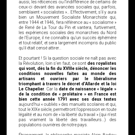
aussi, les réticences ou l’indifférence de certains de
ceux-ci devant des avancées sociales qui, parfois,
semblaient « socialistes »… Effectivement, s’il y aura
bien un Mouvement Socialiste Monarchiste qui,
entre 1944 et 1946, fera référence au « socialisme »
de René de La Tour du Pin et vantera, furtivement,
les expériences sociales des monarchies du Nord
de l’Europe, il ne connaîtra qu’un succès éphémère
et tout relatif, et sera largement incompris du public
qu’il était censé attirer…
Et pourtant ! Si la question sociale ne naît pas avec
la Révolution, loin s’en faut, ce sont
des royalistes
qui vont, dès la fin du XVIIIe siècle, dénoncer les
conditions nouvelles faites au monde des
artisans et ouvriers par le libéralisme
triomphant à travers le décret d’Allarde et la loi
Le Chapelier
. Car la
date de naissance « légale »
de la condition de « prolétaire » en France est
bien cette année 1791 avec ses deux textes
aujourd’hui « oubliés » des manuels scolaires et qui,
tout le XIXe siècle, permettront l’oppression en toute
légalité et au nom de « la liberté du travail » (qui n’est
pas vraiment la liberté des travailleurs…) des
populations ouvrières de notre pays.