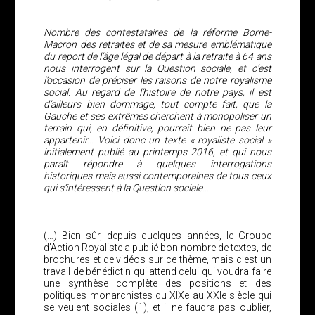
Nombre des contestataires de la réforme Borne-
Macron des retraites et de sa mesure emblématique
du report de l’âge légal de départ à la retraite à 64 ans
nous interrogent sur la Question sociale, et c’est
l’occasion de préciser les raisons de notre royalisme
social. Au regard de l’histoire de notre pays, il est
d’ailleurs bien dommage, tout compte fait, que la
Gauche et ses extrêmes cherchent à monopoliser un
terrain qui, en définitive, pourrait bien ne pas leur
appartenir… Voici donc un texte « royaliste social »
initialement publié au printemps 2016, et qui nous
paraît répondre à quelques interrogations
historiques mais aussi contemporaines de tous ceux
qui s’intéressent à la Question sociale…
(…) Bien sûr, depuis quelques années, le Groupe
d’Action Royaliste a publié bon nombre de textes, de
brochures et de vidéos sur ce thème, mais c’est un
travail de bénédictin qui attend celui qui voudra faire
une synthèse complète des positions et des
politiques monarchistes du XIXe au XXIe siècle qui
se veulent sociales (1), et il ne faudra pas oublier,