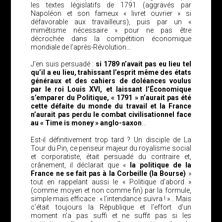
les textes législatifs de 1791 (aggravés par
Napoléon et son fameux « livret ouvrier » si
défavorable aux travailleurs), puis par un «
mimétisme nécessaire » pour ne pas être
décrochée dans la compétition économique
mondiale de l’après-Révolution…
J’en suis persuadé :
si 1789 n’avait pas eu lieu tel
qu’il a eu lieu, trahissant l’esprit même des états
généraux et des cahiers de doléances voulus
par le roi Louis XVI, et laissant l’Économique
s’emparer du Politique, « 1791 » n’aurait pas été
cette défaite du monde du travail et la France
n’aurait pas perdu le combat civilisationnel face
au « Time is money » anglo-saxon
…
Est-il définitivement trop tard ? Un disciple de La
Tour du Pin, ce penseur majeur du royalisme social
et corporatiste, était persuadé du contraire et,
crânement, il déclarait que «
la politique de la
France ne se fait pas à la Corbeille (la Bourse)
»
tout en rappelant aussi le « Politique d’abord »
(comme moyen et non comme fin) par la formule,
simple mais efficace : « l’intendance suivra ! »… Mais
c’était toujours la République et l’effort d’un
moment n’a pas suffi et ne suffit pas si les