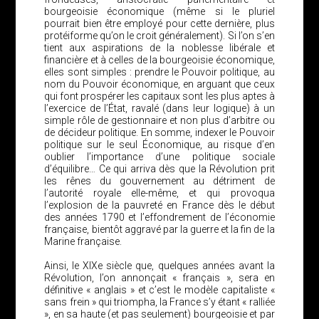
bourgeoisie économique (même si le pluriel
pourrait bien être employé pour cette dernière, plus
protéiforme qu’on le croit généralement). Si l’on s’en
tient aux aspirations de la noblesse libérale et
financière et à celles de la bourgeoisie économique,
elles sont simples : prendre le Pouvoir politique, au
nom du Pouvoir économique, en arguant que ceux
qui font prospérer les capitaux sont les plus aptes à
l’exercice de l’État, ravalé (dans leur logique) à un
simple rôle de gestionnaire et non plus d’arbitre ou
de décideur politique. En somme, indexer le Pouvoir
politique sur le seul Économique, au risque d’en
oublier l’importance d’une politique sociale
d’équilibre… Ce qui arriva dès que la Révolution prit
les rênes du gouvernement au détriment de
l’autorité royale elle-même, et qui provoqua
l’explosion de la pauvreté en France dès le début
des années 1790 et l’effondrement de l’économie
française, bientôt aggravé par la guerre et la fin de la
Marine française.
Ainsi, le XIXe siècle que, quelques années avant la
Révolution, l’on annonçait « français », sera en
définitive « anglais » et c’est le modèle capitaliste «
sans frein » qui triompha, la France s’y étant « ralliée
», en sa haute (et pas seulement) bourgeoisie et par