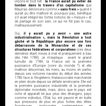
Disons-le tout net :
la France aurait pu éviter de
tomber dans le travers d’un capitalisme
que
Maurras dénoncera comme
« sans frein »
quand il
aurait pu être maîtrisé et, pourquoi pas, bénéfique
s’il avait intégré les fortes notions de « mesure » et
de partage en son sein, ce qui ne fût pas le cas,
malheureusement.
Oui,
il y aurait pu y avoir « une autre
industrialisation », mais la Révolution a tout
gâché et la République plus encore une fois
débarrassée de la Monarchie et de ses
structures fédératives et corporatives
(ces deux
dernières étant mises à mal et pratiquement à bas
dès l’été 1789). Je m’explique : avant le grand
tumulte de 1789, la France est la première
puissance d’Europe (voire du monde ?) et elle
maîtrise désormais les mers, au moins en partie,
depuis ses victoires navales du début des années
1780 face à l’Angleterre, thalassocratie marchande
en plein doute depuis sa défaite américaine. Elle est
la première puissance industrielle et la première
diplomatie mondiale, mais, alors que le pays est
riche et apparaît tel aux yeux des étrangers, pays
comme individus, l’État, lui, est pauvre et en butte
aux pressions de plus en plus fortes des élites
frondeuses, aristocratie parlementaire et