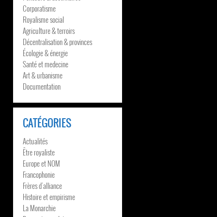
Corporatisme
Royalisme social
Agriculture & terroirs
Décentralisation & provinces
Écologie & énergie
Santé et medecine
Art & urbanisme
Documentation
CATÉGORIES
Actualités
Être royaliste
Europe et NOM
Francophonie
Frères d’alliance
Histoire et empirisme
La Monarchie