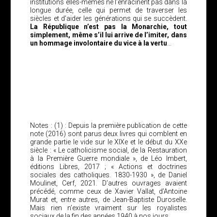
institutions elles-mêmes ne l’enracinent pas dans la
longue durée, celle qui permet de traverser les
siècles et d’aider les générations qui se succèdent.
La République n’est pas la Monarchie, tout
simplement, même s’il lui arrive de l’imiter, dans
un hommage involontaire du vice à la vertu
…
Notes : (1) : Depuis la première publication de cette
note (2016) sont parus deux livres qui comblent en
grande partie le vide sur le XIXe et le début du XXe
siècle : « Le catholicisme social, de la Restauration
à la Première Guerre mondiale », de Léo Imbert,
éditions Libres, 2017 ; « Actions et doctrines
sociales des catholiques. 1830-1930 », de Daniel
Moulinet, Cerf, 2021. D’autres ouvrages avaient
précédé, comme ceux de Xavier Vallat, d’Antoine
Murat et, entre autres, de Jean-Baptiste Duroselle.
Mais rien n’existe vraiment sur les royalistes
sociaux de la fin des années 1940 à nos jours…