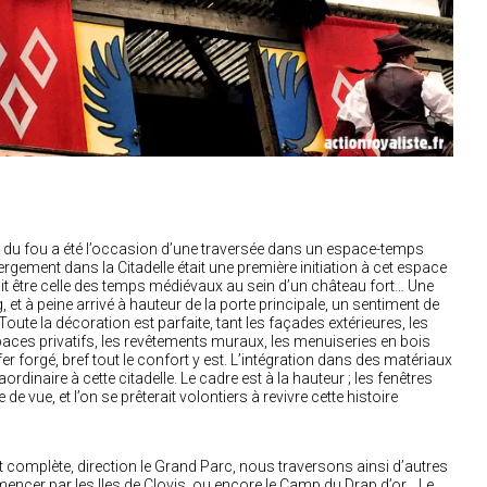
 du fou a été l’occasion d’une traversée dans un espace-temps
bergement dans la
C
itadelle était une première initiation à cet espace
t être
celle des temps médiévaux
au sein d’un château fort… Une
g, et à peine arrivé à hauteur de la porte principale, un sentiment de
oute la décoration est parfaite, tant les façades extérieures, les
es privatifs, les revêtements muraux, les menuiseries en bois
r forgé, bref tout le confort y est
. L’i
ntégration dans des matériaux
ordinaire à cette citadelle. Le cadre est à la hauteur ; les fenêtres
 vue, et l’on se prêterait volontiers à revivre cette histoire
 complète, direction le
G
rand
P
arc, nous traversons ainsi d’autres
mmencer par les
Ile
s de Clovis, ou encore le
C
amp du
D
rap d’or… Le