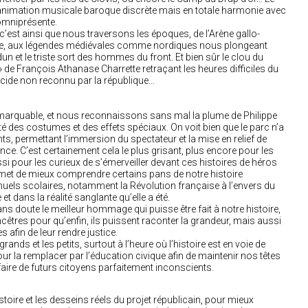
animation musicale baroque discrète mais en totale harmonie avec
 omniprésente.
c’est ainsi que nous traversons les époques, de l’Arène gallo-
ée, aux légendes médiévales
comme
nordiques nous plongeant
n et le triste sort des hommes du front. Et bien sûr le clou du
 de François Athanase Charrette retraçant les heures
difficiles
du
cide non reconnu
par
la république…
remarquable, et nous reconnaissons sans mal la plume de Philippe
lité des costumes et des effets spéciaux
. O
n voit bien que le parc n’a
ts, permettant l’immersion du spectateur et la mise en relief de
nce. C’est certainement cela le plus grisant, plus encore pour les
si pour les curieux de s’émerveiller devant ces histoires de héros
rmet de
mieux comprendre certains pans de notre histoire
nuels scolaires, notamment la
R
évolution française à l’envers du
et dans la réalité sanglante qu’elle a été.
 doute le meilleur hommage qui puisse être fait à notre histoire,
ncêtres pour qu’enfin, ils puissent raconter la grandeur, mais aussi
afin de leur rendre justice.
ands et les petits, surtout à l’heure où l’histoire est en voie de
ur la remplacer par l’éducation civique afin de maintenir nos têtes
faire de futurs citoyens parfaitement inconscients.
toire et les desseins réels du projet républicain, pour mieux