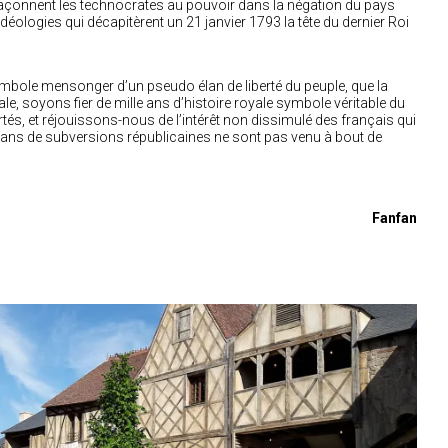
açonnent les technocrates au pouvoir dans la négation du pays
idéologies qui décapitèrent un‎ 21 janvier 1793 la tête du dernier Roi
symbole mensonger d’un pseudo élan de liberté du peuple, que la
ale, soyons fier de mille ans d’histoire royale symbole véritable du
rtés, et réjouissons-nous de l’intérêt non dissimulé des français qui
0 ans de subversions républicaines ne sont pas venu à bout de
Fanfan