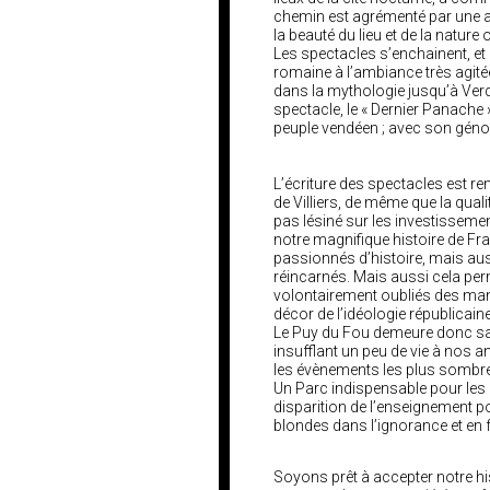
chemin est agrémenté par une 
la beauté du lieu et de la nature
Les spectacles s’enchainent, et 
romaine à l’ambiance très agit
dans la mythologie jusqu’à Verdu
spectacle, le «
D
ernier
P
anache »
peuple
vendéen
;
avec son
géno
L’écriture des spectacles est 
de Villiers, de même que la qua
pas lésiné sur les investissemen
notre magnifique histoire de Fra
passionnés d’histoire, mais aus
réincarnés. Mais aussi
cela pe
volontairement oubliés des ma
décor de l’idéologie républicaine 
Le Puy du Fou demeure donc sans
insufflant un peu de vie à nos a
les évènements les plus sombres 
Un Parc indispensable pour les gr
disparition de l’enseignement po
blondes dans l’ignorance et en 
Soyons prêt à accepter notre his