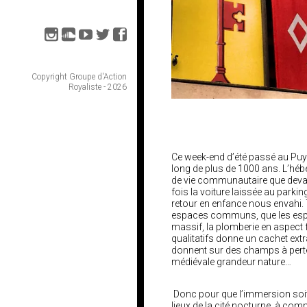
Copyright Groupe d'Action
Royaliste - 2026
Ce week-end d’été passé au Puy
long de plus de 1000 ans. L’hé
de vie communautaire que devai
fois la voiture laissée au parkin
retour en enfance nous envahi. T
espaces communs, que les espac
massif, la plomberie en aspect fe
qualitatifs donne un cachet extra
donnent sur des champs à perte de
médiévale grandeur nature…
Donc pour que l’immersion soit
lieux de la cité nocturne, à co