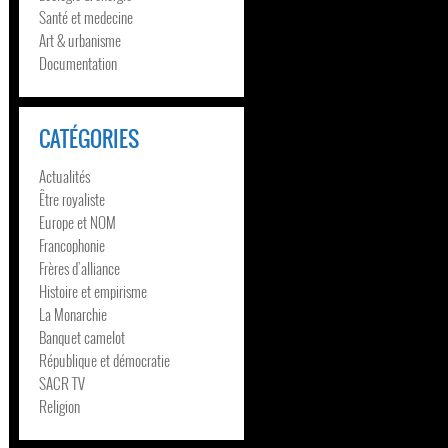
Santé et medecine
Art & urbanisme
Documentation
CATÉGORIES
Actualités
Être royaliste
Europe et NOM
Francophonie
Frères d’alliance
Histoire et empirisme
La Monarchie
Banquet camelot
République et démocratie
SACR TV
Religion