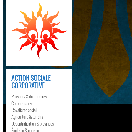
ACTION SOCIALE
CORPORATIVE
Penseurs & doctrinaires
Corporatisme
Royalisme social
Agriculture & terroirs
Décentralisation & provinces
Écologie & énergie