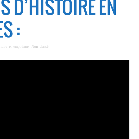
S D’HISTOIRE EN
S :
stoire et empirisme
,
Non classé