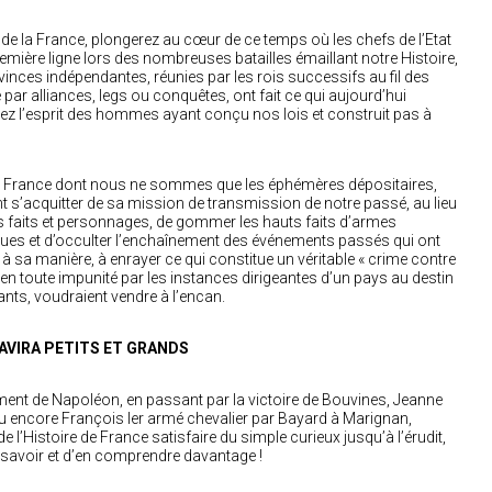
de la France, plongerez au cœur de ce temps où les chefs de l’Etat
emière ligne lors des nombreuses batailles émaillant notre Histoire,
ces indépendantes, réunies par les rois successifs au fil des
par alliances, legs ou conquêtes, ont fait ce qui aujourd’hui
ez l’esprit des hommes ayant conçu nos lois et construit pas à
ne France dont nous ne sommes que les éphémères dépositaires,
nt s’acquitter de sa mission de transmission de notre passé, au lieu
 faits et personnages, de gommer les hauts faits d’armes
ques et d’occulter l’enchaînement des événements passés qui ont
 à sa manière, à enrayer ce qui constitue un véritable « crime contre
 en toute impunité par les instances dirigeantes d’un pays au destin
nts, voudraient vendre à l’encan.
AVIRA PETITS ET GRANDS
ment de Napoléon, en passant par la victoire de Bouvines, Jeanne
 ou encore François Ier armé chevalier par Bayard à Marignan,
de l’Histoire de France satisfaire du simple curieux jusqu’à l’érudit,
 savoir et d’en comprendre davantage !