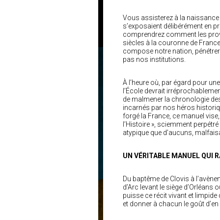
Vous assisterez à la naissance 
s’exposaient délibérément en pr
comprendrez comment les provin
siècles à la couronne de France 
compose notre nation, pénétrer
pas nos institutions.
À l’heure où, par égard pour u
l’École devrait irréprochableme
de malmener la chronologie des
incarnés par nos héros histori
forgé la France, ce manuel vise,
l’Histoire », sciemment perpétré
atypique que d’aucuns, malfaisa
UN VÉRITABLE MANUEL QUI R
Du baptême de Clovis à l’avène
d’Arc levant le siège d’Orléans
puisse ce récit vivant et limpide 
et donner à chacun le goût d’en