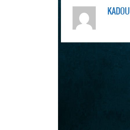
FERAS LARGESSE À TOUS :
KADOU