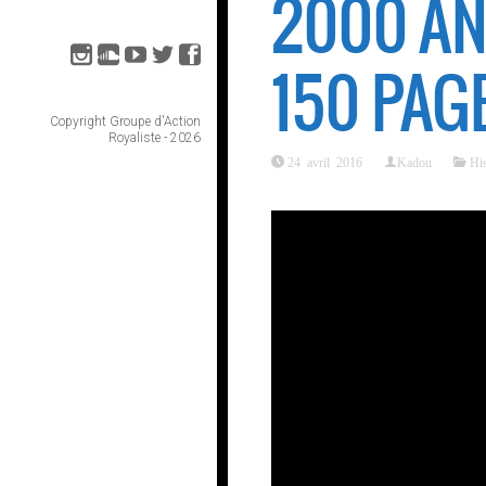
2000 AN
150 PAGE
Copyright Groupe d'Action
Royaliste - 2026
24 avril 2016
Kadou
Hi