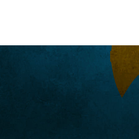
NUCLÉAIRE, TCHERNOBYL, 30 ANS
APRÈS, J’Y ÉTAIS