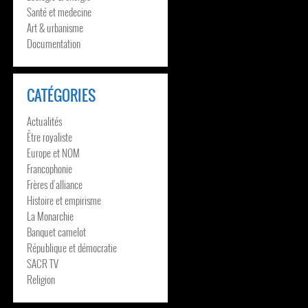
Santé et medecine
Art & urbanisme
Documentation
CATÉGORIES
Actualités
Être royaliste
Europe et NOM
Francophonie
Frères d’alliance
Histoire et empirisme
La Monarchie
Banquet camelot
République et démocratie
SACR TV
Religion