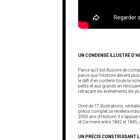
UN CONDENSÉ ILLUSTRÉ D’H
Parce qu’il est illusoire de com
parce que l’Histoire devient plu
le défi d’en contenir toute la ri
petits et aux grands en renouant
retraçant les événements les p
Orné de 77 illustrations, vérit
précis complet se révélera indi
2000 ans d’Histoire. Il s’appuie 
et Cie mené entre 1842 et 1845,
UN PRÉCIS CONSTRUISANT L