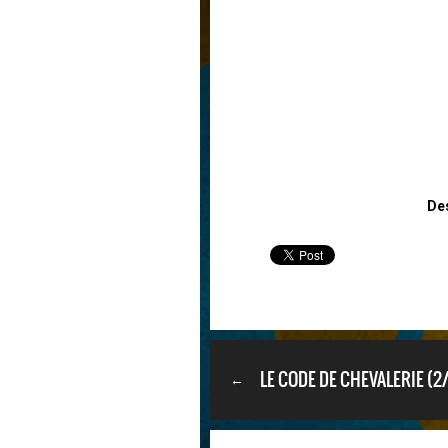
Des
LE CODE DE CHEVALERIE (2/
←