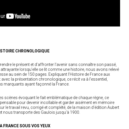
ISTOIRE CHRONOLOGIQUE
prendre le présent et d’affronter l’avenir sans connaître son passé,
s attrayante lorsqu’elle se lit comme une histoire, nous avons relevé
chesse au sein de 150 pages. Expliquant l’Histoire de France aux
 avec la présentation chronologique, ce récit va à l’essentiel,
lus marquants ayant façonné la France.
ables scènes évoquant le fait emblématique de chaque règne, ce
spensable pour devenir incollable et garder aisément en mémoire
sur le travail revu, corrigé et complété, de la maison d’édition Aubert
 et nous transporte des Gaulois jusqu’à 1900.
A FRANCE SOUS VOS YEUX