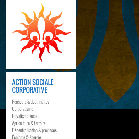
ACTION SOCIALE
CORPORATIVE
Penseurs & doctrinaires
Corporatisme
Royalisme social
Agriculture & terroirs
Décentralisation & provinces
Écologie & énergie