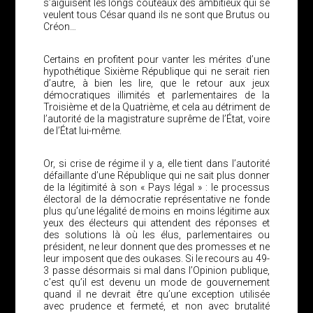
s’aiguisent les longs couteaux des ambitieux qui se
veulent tous César quand ils ne sont que Brutus ou
Créon…
Certains en profitent pour vanter les mérites d’une
hypothétique Sixième République qui ne serait rien
d’autre, à bien les lire, que le retour aux jeux
démocratiques illimités et parlementaires de la
Troisième et de la Quatrième, et cela au détriment de
l’autorité de la magistrature suprême de l’État, voire
de l’État lui-même.
Or, si crise de régime il y a, elle tient dans l’autorité
défaillante d’une République qui ne sait plus donner
de la légitimité à son « Pays légal » : le processus
électoral de la démocratie représentative ne fonde
plus qu’une légalité de moins en moins légitime aux
yeux des électeurs qui attendent des réponses et
des solutions là où les élus, parlementaires ou
président, ne leur donnent que des promesses et ne
leur imposent que des oukases. Si le recours au 49-
3 passe désormais si mal dans l’Opinion publique,
c’est qu’il est devenu un mode de gouvernement
quand il ne devrait être qu’une exception utilisée
avec prudence et fermeté, et non avec brutalité