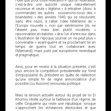
l’idée que, pour toute fédération il faut un fédérateur,
c’est-à-dire une autorité unique naturellement
reconnue et seule « légitime » à entraîner (donc à
commander) les autres : souvenons-nous des «
briandistes » des années 1940 qui se résolurent,
sans être nazis, à rallier l’idée hitlérienne de «
l’Europe nouvelle », non par extrémisme (ils ne
l’étaient pas, mais bien plutôt modérés, «
raisonnables et réalistes » dira l’un d’entre eux dans
L’Illustration de l’époque, journal on ne peut plus «
convenable » avant-guerre et se proclamant tel en
temps de guerre tout en collaborant avec
l’Allemand), mais juste par européisme revendiqué
et pragmatique…
Ainsi, pour en revenir à la situation présente, c’est
plus encore la compétition présidentielle sur fond
d’impopularité du président en quête de réélection
qu’une simple fin de règne annonciatrice d’un
possible (ou illusoire) renouveau politique.
Mais la tension actuelle autour du projet de loi El
Khomry révèle surtout la faiblesse d’un régime, de
cette Cinquième qui reste une république, lorsque
s’approchent les échéances électorales et que