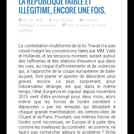
LA RÉPUBLIQUE FAIBLE ET
ILLÉGITIME, ENCORE UNE FOIS.
24 mai 2016
Yves Delacruz
Actualités
,
République et démocratie
crise
,
économie
,
loi travail
,
république
La contestation multiforme de la loi Travail n’a pas
cessé malgré les concessions faites par MM. Valls
et Hollande, et les tensions montent, autant autour
des raffineries et des stations d’essence que dans
les rues, au risque d’affrontements et de violences
qui, à l’approche de la coupe européenne de balle-
au-pied, font planer le spectre de désordres plus
graves encore. Le plus surprenant, pour
l’observateur étranger, est que, dans le même
temps, l’état d’urgence en vigueur depuis novembre
2015 vient d’être prolongé pour deux mois, alors
même que les forces de l’ordre semblent «
dépassées » par les émeutes qui dévastent à
chaque grande manifestation, les centres-villes de
l’Ouest et de Paris. Pourtant, ces mêmes forces de
l’ordre sont reconnues, en Europe et à juste titre,
comme les meilleures du continent : en somme, ne
faut-il pas rechercher ailleurs le problème ? Drôle