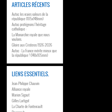
ARTICLES RÉCENTS
Autoc les vraies valeurs de la
république (105x148mm)
Autoc protégeons l’héritage
catholique :
La Monarchie royale que nous
voulons.
Gloire aux Cristeros 1926-2026
Autoc : La France mérite mieux que
la république ! (148x105mm)
LIENS ESSENTIELS.
Jean-Philippe Chauvin
Alliance royale
Marion Sigaut
Gilles Lartigot
La Charte de Fontevrault
Paysans.fr