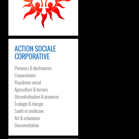
ACTION SOCIALE
CORPORATIVE
Penseurs & doctrinaires
Corporatisme
Royalisme social
Agriculture & terroirs
Décentralisation & provinces
Écologie & énergie
Santé et medecine
Art & urbanisme
Documentation