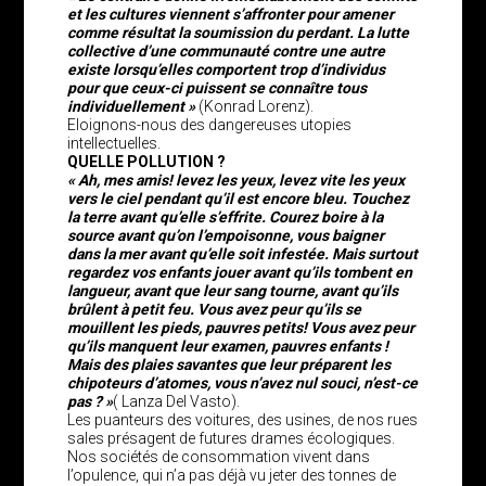
et les cultures viennent s’affronter pour amener
comme résultat la soumission du perdant. La lutte
collective d’une communauté contre une autre
existe lorsqu’elles comportent trop d’individus
pour que ceux-ci puissent se connaître tous
individuellement »
(Konrad Lorenz).
Eloignons-nous des dangereuses utopies
intellectuelles.
QUELLE POLLUTION ?
« Ah, mes amis! levez les yeux, levez vite les yeux
vers le ciel pendant qu’il est encore bleu. Touchez
la terre avant qu’elle s’effrite. Courez boire à la
source avant qu’on l’empoisonne, vous baigner
dans la mer avant qu’elle soit infestée. Mais surtout
regardez vos enfants jouer avant qu’ils tombent en
langueur, avant que leur sang tourne, avant qu’ils
brûlent à petit feu. Vous avez peur qu’ils se
mouillent les pieds, pauvres petits! Vous avez peur
qu’ils manquent leur examen, pauvres enfants !
Mais des plaies savantes que leur préparent les
chipoteurs d’atomes, vous n’avez nul souci, n’est-ce
pas ? »
( Lanza Del Vasto).
Les puanteurs des voitures, des usines, de nos rues
sales présagent de futures drames écologiques.
Nos sociétés de consommation vivent dans
l’opulence, qui n’a pas déjà vu jeter des tonnes de