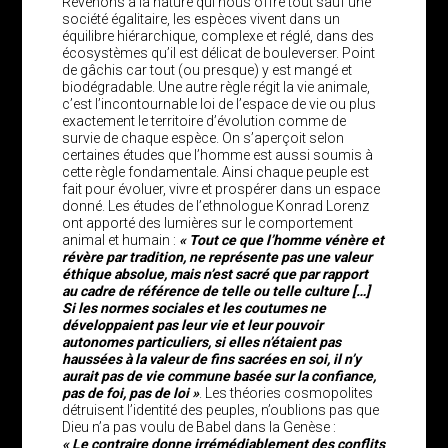
Revenons à la nature qui nous offre tout sauf une
société égalitaire, les espèces vivent dans un
équilibre hiérarchique, complexe et réglé, dans des
écosystèmes qu’il est délicat de bouleverser. Point
de gâchis car tout (ou presque) y est mangé et
biodégradable. Une autre règle régit la vie animale,
c’est l’incontournable loi de l’espace de vie ou plus
exactement le territoire d’évolution comme de
survie de chaque espèce. On s’aperçoit selon
certaines études que l’homme est aussi soumis à
cette règle fondamentale. Ainsi chaque peuple est
fait pour évoluer, vivre et prospérer dans un espace
donné. Les études de l’ethnologue Konrad Lorenz
ont apporté des lumières sur le comportement
animal et humain :
« Tout ce que l’homme vénère et
révère par tradition, ne représente pas une valeur
éthique absolue, mais n’est sacré que par rapport
au cadre de référence de telle ou telle culture […]
Si les normes sociales et les coutumes ne
développaient pas leur vie et leur pouvoir
autonomes particuliers, si elles n’étaient pas
haussées à la valeur de fins sacrées en soi, il n’y
aurait pas de vie commune basée sur la confiance,
pas de foi, pas de loi »
. Les théories cosmopolites
détruisent l’identité des peuples, n’oublions pas que
Dieu n’a pas voulu de Babel dans la Genèse :
« Le contraire donne irrémédiablement des conflits