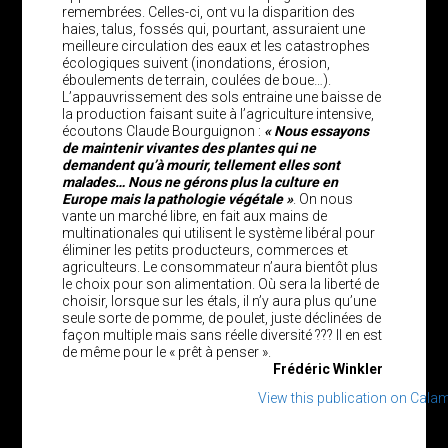
remembrées. Celles-ci, ont vu la disparition des
haies, talus, fossés qui, pourtant, assuraient une
meilleure circulation des eaux et les catastrophes
écologiques suivent (inondations, érosion,
éboulements de terrain, coulées de boue…).
L’appauvrissement des sols entraine une baisse de
la production faisant suite à l’agriculture intensive,
écoutons Claude Bourguignon :
« Nous essayons
de maintenir vivantes des plantes qui ne
demandent qu’à mourir, tellement elles sont
malades… Nous ne gérons plus la culture en
Europe mais la pathologie végétale »
. On nous
vante un marché libre, en fait aux mains de
multinationales qui utilisent le système libéral pour
éliminer les petits producteurs, commerces et
agriculteurs. Le consommateur n’aura bientôt plus
le choix pour son alimentation. Où sera la liberté de
choisir, lorsque sur les étals, il n’y aura plus qu’une
seule sorte de pomme, de poulet, juste déclinées de
façon multiple mais sans réelle diversité ??? Il en est
de même pour le « prêt à penser ».
Frédéric Winkler
View this publication on Cala