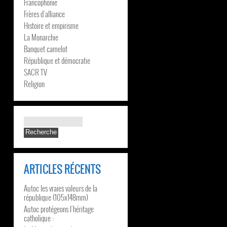
Francophonie
Frères d’alliance
Histoire et empirisme
La Monarchie
Banquet camelot
République et démocratie
SACR TV
Religion
ARTICLES RÉCENTS
Autoc les vraies valeurs de la
république (105x148mm)
Autoc protégeons l’héritage
catholique :