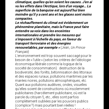
climatique, quelles qu’en soient les causes. J’en ai
vu les effets dans l’Arctique, lors d’un voyage… La
superficie de la banquise est aujourd’hui bien
moindre qu’il y a cent ans et les glaces sont moins
compactes.
Le réchauffement du climat est évidemment un
phénomène planétaire, mais la France peut faire
entendre sa voix dans les enceintes
internationales et prendre les mesures qui
s’imposent à l’échelle du pays, en faveur du
transport ferroviaire et des énergies
renouvelables, par exemple »
(Jean,
Un Prince
Français
)
L’environnement est trop souvent saccagé pour le
besoin de « l’utile » (selon les critères de l’idéologie
économique libérale comme la logique de la
société de consommation) : destruction de la
biodiversité, des forêts, bétonnisation des littoraux
et des espaces ruraux, pollutions maritimes par les
marées noires, pollutions atmosphériques, etc.
Quant aux pollutions auditives, ondes, visuelles
qu’elles soient de constructions où insolemment
publicitaires (harcèlement publicitaire, où est la
parole du citoyen !), etc., elles sont parfois
complètement oubliées par les pouvoirs publics
(complice ?) mais pourtant bien réelles !