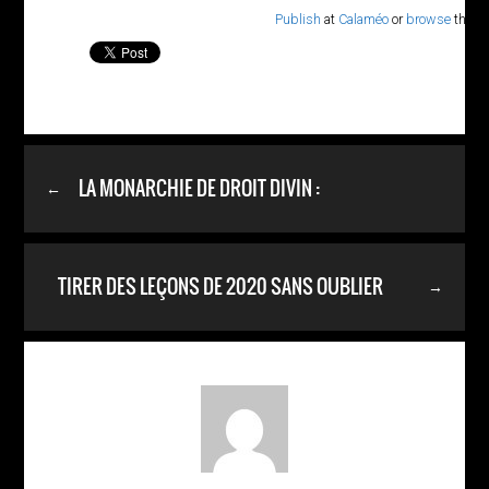
Publish
at
Calaméo
or
browse
the lib
LA MONARCHIE DE DROIT DIVIN :
←
TIRER DES LEÇONS DE 2020 SANS OUBLIER
→
2008 :