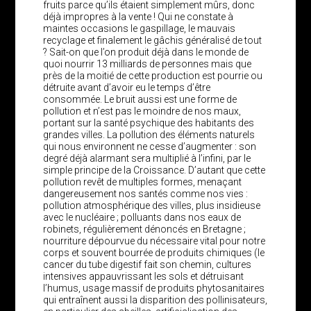
fruits parce qu’ils étaient simplement mûrs, donc
déjà impropres à la vente ! Qui ne constate à
maintes occasions le gaspillage, le mauvais
recyclage et finalement le gâchis généralisé de tout
? Sait-on que l’on produit déjà dans le monde de
quoi nourrir 13 milliards de personnes mais que
près de la moitié de cette production est pourrie ou
détruite avant d’avoir eu le temps d’être
consommée. Le bruit aussi est une forme de
pollution et n’est pas le moindre de nos maux,
portant sur la santé psychique des habitants des
grandes villes. La pollution des éléments naturels
qui nous environnent ne cesse d’augmenter : son
degré déjà alarmant sera multiplié à l’infini, par le
simple principe de la Croissance. D’autant que cette
pollution revêt de multiples formes, menaçant
dangereusement nos santés comme nos vies :
pollution atmosphérique des villes, plus insidieuse
avec le nucléaire ; polluants dans nos eaux de
robinets, régulièrement dénoncés en Bretagne ;
nourriture dépourvue du nécessaire vital pour notre
corps et souvent bourrée de produits chimiques (le
cancer du tube digestif fait son chemin, cultures
intensives appauvrissant les sols et détruisant
l’humus, usage massif de produits phytosanitaires
qui entraînent aussi la disparition des pollinisateurs,