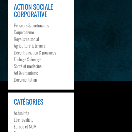
ACTION SOCIALE
CORPORATIVE
Penseurs & doctrinaires
Corporatisme
Royalisme social
Agriculture & terroirs
Décentralisation & provinces
Écologie & énergie
Santé et medecine
Art & urbanisme
Documentation
CATÉGORIES
Actualités
Être royaliste
Europe et NOM