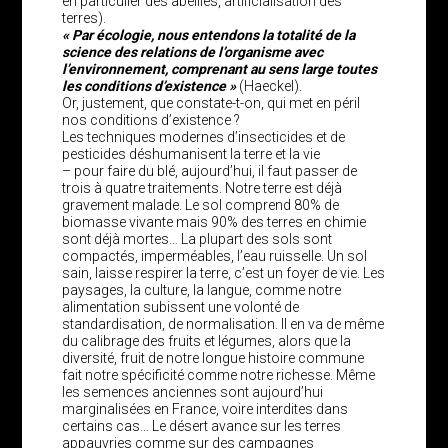
en particulier des abeilles, artificialisation des
terres).
« Par écologie, nous entendons la totalité de la
science des relations de l’organisme avec
l’environnement, comprenant au sens large toutes
les conditions d’existence »
(Haeckel).
Or, justement, que constate-t-on, qui met en péril
nos conditions d’existence ?
Les techniques modernes d’insecticides et de
pesticides déshumanisent la terre et la vie
– pour faire du blé, aujourd’hui, il faut passer de
trois à quatre traitements. Notre terre est déjà
gravement malade. Le sol comprend 80% de
biomasse vivante mais 90% des terres en chimie
sont déjà mortes… La plupart des sols sont
compactés, imperméables, l’eau ruisselle. Un sol
sain, laisse respirer la terre, c’est un foyer de vie. Les
paysages, la culture, la langue, comme notre
alimentation subissent une volonté de
standardisation, de normalisation. Il en va de même
du calibrage des fruits et légumes, alors que la
diversité, fruit de notre longue histoire commune
fait notre spécificité comme notre richesse. Même
les semences anciennes sont aujourd’hui
marginalisées en France, voire interdites dans
certains cas… Le désert avance sur les terres
appauvries comme sur des campagnes