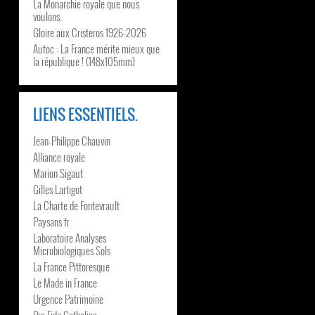
La Monarchie royale que nous
voulons.
Gloire aux Cristeros 1926-2026
Autoc : La France mérite mieux que
la république ! (148x105mm)
LIENS ESSENTIELS.
Jean-Philippe Chauvin
Alliance royale
Marion Sigaut
Gilles Lartigot
La Charte de Fontevrault
Paysans.fr
Laboratoire Analyses
Microbiologiques Sols
La France Pittoresque
Le Made in France
Urgence Patrimoine
Pro Fide Catholica