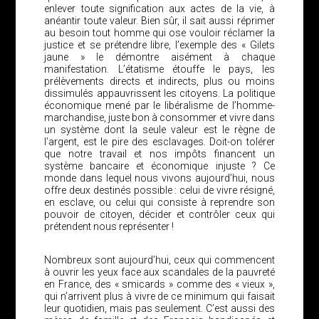
enlever toute signification aux actes de la vie, à
anéantir toute valeur. Bien sûr, il sait aussi réprimer
au besoin tout homme qui ose vouloir réclamer la
justice et se prétendre libre, l’exemple des « Gilets
jaune » le démontre aisément à chaque
manifestation. L’étatisme étouffe le pays, les
prélèvements directs et indirects, plus ou moins
dissimulés appauvrissent les citoyens. La politique
économique mené par le libéralisme de l’homme-
marchandise, juste bon à consommer et vivre dans
un système dont la seule valeur est le règne de
l’argent, est le pire des esclavages. Doit-on tolérer
que notre travail et nos impôts financent un
système bancaire et économique injuste ? Ce
monde dans lequel nous vivons aujourd’hui, nous
offre deux destinés possible : celui de vivre résigné,
en esclave, ou celui qui consiste à reprendre son
pouvoir de citoyen, décider et contrôler ceux qui
prétendent nous représenter !
Nombreux sont aujourd’hui, ceux qui commencent
à ouvrir les yeux face aux scandales de la pauvreté
en France, des « smicards » comme des « vieux »,
qui n’arrivent plus à vivre de ce minimum qui faisait
leur quotidien, mais pas seulement. C’est aussi des