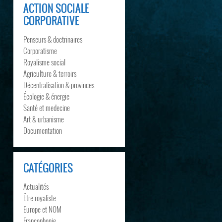
ACTION SOCIALE
CORPORATIVE
Penseurs & doctrinaires
Corporatisme
Royalisme social
Agriculture & terroirs
Décentralisation & provinces
Écologie & énergie
Santé et medecine
Art & urbanisme
Documentation
CATÉGORIES
Actualités
Être royaliste
Europe et NOM
Francophonie