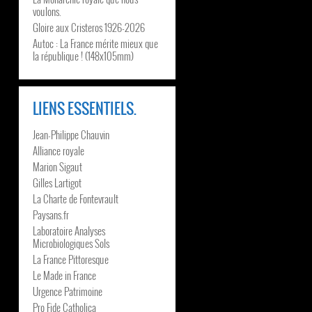
voulons.
Gloire aux Cristeros 1926-2026
Autoc : La France mérite mieux que
la république ! (148x105mm)
LIENS ESSENTIELS.
Jean-Philippe Chauvin
Alliance royale
Marion Sigaut
Gilles Lartigot
La Charte de Fontevrault
Paysans.fr
Laboratoire Analyses
Microbiologiques Sols
La France Pittoresque
Le Made in France
Urgence Patrimoine
Pro Fide Catholica