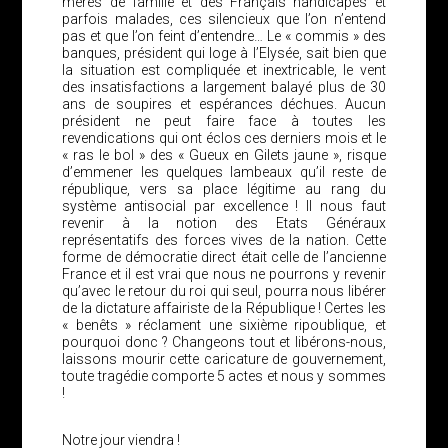
mères de famille et des Français handicapés et
parfois malades, ces silencieux que l’on n’entend
pas et que l’on feint d’entendre… Le « commis » des
banques, président qui loge à l’Elysée, sait bien que
la situation est compliquée et inextricable, le vent
des insatisfactions a largement balayé plus de 30
ans de soupires et espérances déchues. Aucun
président ne peut faire face à toutes les
revendications qui ont éclos ces derniers mois et le
« ras le bol » des « Gueux en Gilets jaune », risque
d’emmener les quelques lambeaux qu’il reste de
république, vers sa place légitime au rang du
système antisocial par excellence ! Il nous faut
revenir à la notion des Etats Généraux
représentatifs des forces vives de la nation. Cette
forme de démocratie direct était celle de l’ancienne
France et il est vrai que nous ne pourrons y revenir
qu’avec le retour du roi qui seul, pourra nous libérer
de la dictature affairiste de la République ! Certes les
« benêts » réclament une sixième ripoublique, et
pourquoi donc ? Changeons tout et libérons-nous,
laissons mourir cette caricature de gouvernement,
toute tragédie comporte 5 actes et nous y sommes
!
Notre jour viendra !