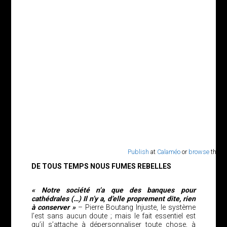
Publish
at
Calaméo
or
browse
the lib
DE TOUS TEMPS NOUS FUMES REBELLES
« Notre société n’a que des banques pour
cathédrales (…) Il n’y a, d’elle proprement dite, rien
à conserver »
– Pierre Boutang Injuste, le système
l’est sans aucun doute ; mais le fait essentiel est
qu’il s’attache à dépersonnaliser toute chose, à