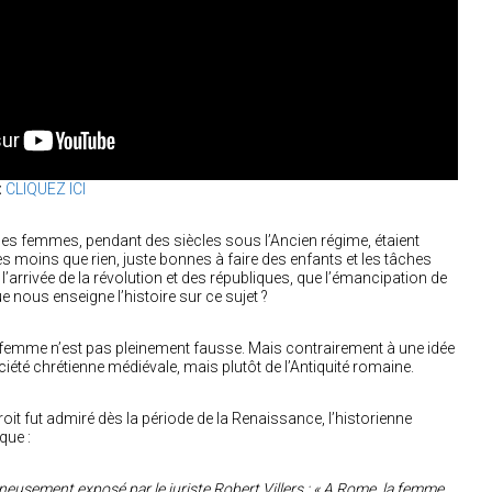
:
CLIQUEZ ICI
 les femmes, pendant des siècles sous l’Ancien régime, étaient
 moins que rien, juste bonnes à faire des enfants et les tâches
l’arrivée de la révolution et des républiques, que l’émancipation de
ue nous enseigne l’histoire sur ce sujet ?
 femme n’est pas pleinement fausse. Mais contrairement à une idée
ciété chrétienne médiévale, mais plutôt de l’Antiquité romaine.
oit fut admiré dès la période de la Renaissance, l’historienne
que :
mineusement exposé par le juriste Robert Villers : « A Rome, la femme,