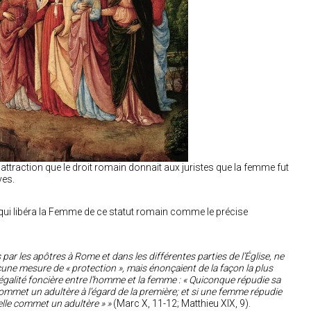
l’attraction que le droit romain donnait aux juristes que la femme fut
ves.
ile qui libéra la Femme de ce statut romain comme le précise
 par les apôtres à Rome et dans les différentes parties de l’Église, ne
ne mesure de « protection », mais énonçaient de la façon la plus
’égalité foncière entre l’homme et la femme : « Quiconque répudie sa
mmet un adultère à l’égard de la première; et si une femme répudie
elle commet un adultère » »
(Marc X, 11-12; Matthieu XIX, 9).