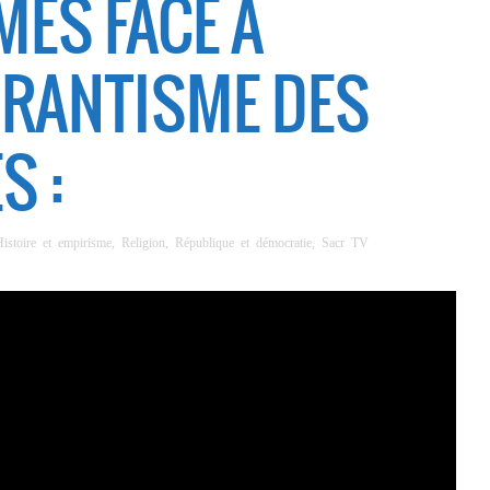
MES FACE À
RANTISME DES
S :
Histoire et empirisme
,
Religion
,
République et démocratie
,
Sacr TV