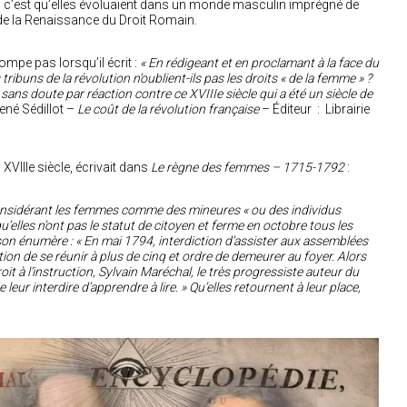
 c’est qu’elles évoluaient dans un monde masculin imprégné de
 de la Renaissance du Droit Romain.
rompe pas lorsqu’il écrit :
« En rédigeant et en proclamant à la face du
ribuns de la révolution n’oublient-ils pas les droits « de la femme » ?
st sans doute par réaction contre ce XVIIIe siècle qui a été un siècle de
ené Sédillot –
Le coût de la révolution française
– Éditeur ‏ : ‎ Librairie
)
XVIIIe siècle, écrivait dans
Le règne des femmes – 1715-1792
:
 considérant les femmes comme des mineures « ou des individus
’elles n’ont pas le statut de citoyen et ferme en octobre tous les
n énumère : « En mai 1794, interdiction d’assister aux assemblées
ction de se réunir à plus de cinq et ordre de demeurer au foyer. Alors
it à l’instruction, Sylvain Maréchal, le très progressiste auteur du
 leur interdire d’apprendre à lire. » Qu’elles retournent à leur place,