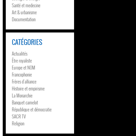
Santé et medecine
Art & urbanisme
Documentation
CATÉGORIES
Actualités
Être royaliste
Europe et NOM
Francophonie
Frères d’alliance
Histoire et empirisme
La Monarchie
Banquet camelot
République et démocratie
SACR TV
Religion