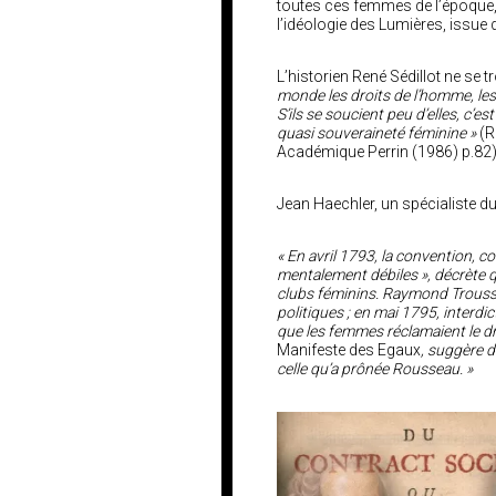
toutes ces femmes de l’époque,
l’idéologie des Lumières, issue
L’historien René Sédillot ne se t
monde les droits de l’homme, les t
S’ils se soucient peu d’elles, c’e
quasi souveraineté féminine »
(R
Académique Perrin (1986) p.82
Jean Haechler, un spécialiste du 
« En avril 1793, la convention,
mentalement débiles », décrète qu
clubs féminins. Raymond Trousso
politiques ; en mai 1795, interdi
que les femmes réclamaient le dro
Manifeste des Egaux
, suggère de
celle qu’a prônée Rousseau. »