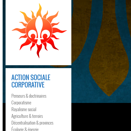
ACTION SOCIALE
CORPORATIVE
Penseurs & doctrinaires
Corporatisme
Royalisme social
Agriculture & terroirs
Décentralisation & provinces
Écologie & énergie