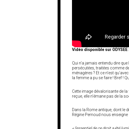
Vidéo disponible sur ODYSEE 
Qui n’a jamais entendu dire que
persécutées, traitées comme des
ménagères ? Et ce n’est qu’avec 
la femme a pu se faire ! Bref ! Q
Cette image dévalorisante de la
reçue, elle n’émane pas de la so
Dans la Rome antique, dont le dr
Régine Pernoud nous enseigne 
« l’essentiel de ce droit a été lu