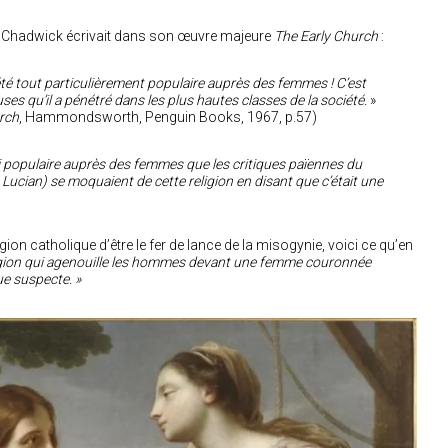
y Chadwick écrivait dans son œuvre majeure
The Early Church
:
été tout particulièrement populaire auprès des femmes ! C’est
es qu’il a pénétré dans les plus hautes classes de la société.
»
rch
, Hammondsworth, Penguin Books, 1967, p.57)
 si populaire auprès des femmes que les critiques païennes du
 Lucian) se moquaient de cette religion en disant que c’était une
gion catholique d’être le fer de lance de la misogynie, voici ce qu’en
igion qui agenouille les hommes devant une femme couronnée
e suspecte. »