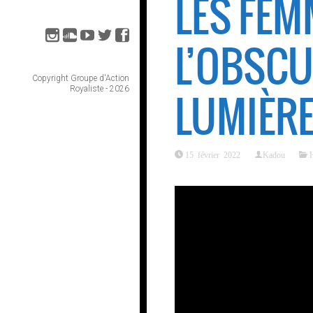
LES FEM
L’OBSCU
Copyright Groupe d'Action
Royaliste - 2026
LUMIÈRE
15 février 2022
Kadou