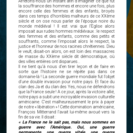
Arrêtons-nous un instant afin d’imaginer ce que fut
la souffrance des hommes et encore une fois, plus
encore celle des femmes et des enfants, broyés
dans ces temps d’horribles malheurs de ce XXème
siècle et on ose nous parler de l’époque noire du
monde médiéval ! Il est vrai que l’Eglise alors
imposait aux rudes hommes médiévaux : le respect
des femmes et des enfants, comme des petits et
souffrants, comme l’imposait alors le respect, la
justice et l’honneur de nos racines chrétiennes. Dieu
le veult, disait-on alors, on est loin des massacres
de masse du XXème siècle dit démocratique, où
des villes entières ont disparues…
Il ne tient qu’à nous d’en tirer leçon et de faire en
sorte que l’histoire ne se répète pas dans ce
domaine-là ! La seconde guerre mondiale fut l’objet
d’une double invasion pour notre pays. Et face du
clan des Ja et du clan des Yes, nous ne défendrons
que la France seule ! A ce jour, après la victoire allié,
notre pays a subit une incroyable invasion culturelle
américaine. C’est malheureusement le prix à payer
de notre « libération » ! Cette domination américaine,
François Mitterrand l’avait lui-même avoué vers la
fin de sa vie. Il disait :
« La France ne le sait pas, mais nous sommes en
guerre avec l’Amérique. Oui, une guerre
permanente, une guerre vitale, une guerre