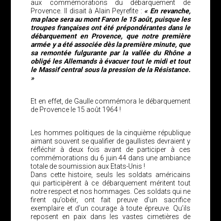
aux commémorations du débarquement de
Provence. Il disait à Alain Peyrefite :
« En revanche,
ma place sera au mont Faron le 15 août, puisque les
troupes françaises ont été prépondérantes dans le
débarquement en Provence, que notre première
armée y a été associée dès la première minute, que
sa remontée fulgurante par la vallée du Rhône a
obligé les Allemands à évacuer tout le midi et tout
le Massif central sous la pression de la Résistance.
»
Et en effet, de Gaulle commémora le débarquement
de Provence le 15 août 1964 !
Les hommes politiques de la cinquième république
aimant souvent se qualifier de gaullistes devraient y
réfléchir à deux fois avant de participer à ces
commémorations du 6 juin 44 dans une ambiance
totale de soumission aux Etats-Unis !
Dans cette histoire, seuls les soldats américains
qui participèrent à ce débarquement méritent tout
notre respect et nos hommages. Ces soldats qui ne
firent qu’obéir, ont fait preuve d’un sacrifice
exemplaire et d’un courage à toute épreuve. Qu’ils
reposent en paix dans les vastes cimetières de