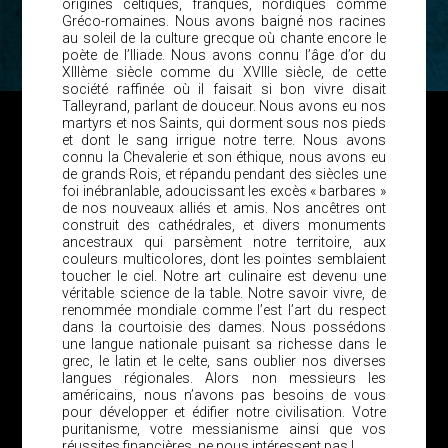
origines celtiques, franques, nordiques comme
Gréco-romaines. Nous avons baigné nos racines
au soleil de la culture grecque où chante encore le
poète de l’Iliade. Nous avons connu l’âge d’or du
XIIIème siècle comme du XVIIIe siècle, de cette
société raffinée où il faisait si bon vivre disait
Talleyrand, parlant de douceur. Nous avons eu nos
martyrs et nos Saints, qui dorment sous nos pieds
et dont le sang irrigue notre terre. Nous avons
connu la Chevalerie et son éthique, nous avons eu
de grands Rois, et répandu pendant des siècles une
foi inébranlable, adoucissant les excès « barbares »
de nos nouveaux alliés et amis. Nos ancêtres ont
construit des cathédrales, et divers monuments
ancestraux qui parsèment notre territoire, aux
couleurs multicolores, dont les pointes semblaient
toucher le ciel. Notre art culinaire est devenu une
véritable science de la table. Notre savoir vivre, de
renommée mondiale comme l’est l’art du respect
dans la courtoisie des dames. Nous possédons
une langue nationale puisant sa richesse dans le
grec, le latin et le celte, sans oublier nos diverses
langues régionales. Alors non messieurs les
américains, nous n’avons pas besoins de vous
pour développer et édifier notre civilisation. Votre
puritanisme, votre messianisme ainsi que vos
réussites financières, ne nous intéressent pas !