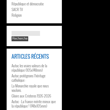
République et démocratie
SACR TV
Religion
ARTICLES RÉCENTS
Autoc les vraies valeurs de la
république (105x148mm)
Autoc protégeons l’héritage
catholique :
La Monarchie royale que nous
voulons.
Gloire aux Cristeros 1926-2026
Autoc : La France mérite mieux que
la république ! (148x105mm)