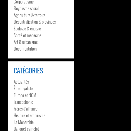
Corporatisme
Royalisme social
Agriculture & terroirs
Décentralisation & provinces
Écologie & énergie
Santé et medecine
Art & urbanisme
Documentation
CATÉGORIES
Actualités
Être royaliste
Europe et NOM
Francophonie
Frères d’alliance
Histoire et empirisme
La Monarchie
Banquet camelot