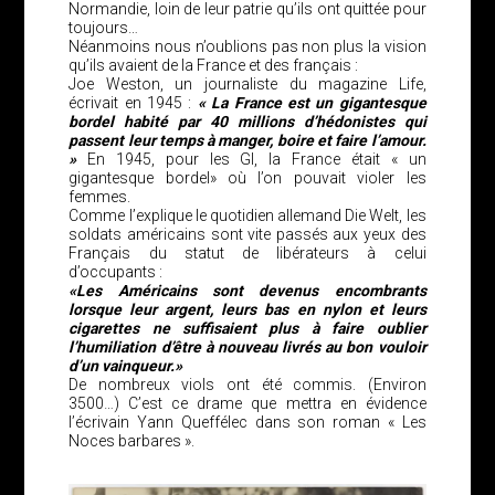
Normandie, loin de leur patrie qu’ils ont quittée pour
toujours…
Néanmoins nous n’oublions pas non plus la vision
qu’ils avaient de la France et des français :
Joe Weston, un journaliste du magazine Life,
écrivait en 1945 :
« La France est un gigantesque
bordel habité par 40 millions d’hédonistes qui
passent leur temps à manger, boire et faire l’amour.
»
En 1945, pour les GI, la France était « un
gigantesque bordel» où l’on pouvait violer les
femmes.
Comme l’explique le quotidien allemand Die Welt, les
soldats américains sont vite passés aux yeux des
Français du statut de libérateurs à celui
d’occupants :
«Les Américains sont devenus encombrants
lorsque leur argent, leurs bas en nylon et leurs
cigarettes ne suffisaient plus à faire oublier
l’humiliation d’être à nouveau livrés au bon vouloir
d’un vainqueur.»
De nombreux viols ont été commis. (Environ
3500…) C’est ce drame que mettra en évidence
l’écrivain Yann Queffélec dans son roman « Les
Noces barbares ».