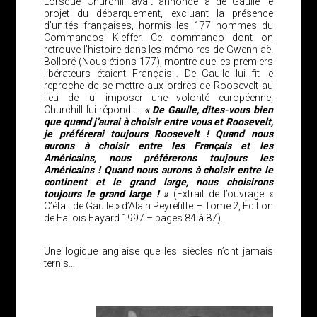
Lorsque Churchill avait annoncé à de Gaulle le
projet du débarquement, excluant la présence
d’unités françaises, hormis les 177 hommes du
Commandos Kieffer. Ce commando dont on
retrouve l’histoire dans les mémoires de Gwenn-aël
Bolloré (Nous étions 177), montre que les premiers
libérateurs étaient Français… De Gaulle lui fit le
reproche de se mettre aux ordres de Roosevelt au
lieu de lui imposer une volonté européenne,
Churchill lui répondit :
« De Gaulle, dites-vous bien
que quand j’aurai à choisir entre vous et Roosevelt,
je préférerai toujours Roosevelt ! Quand nous
aurons à choisir entre les Français et les
Américains, nous préférerons toujours les
Américains ! Quand nous aurons à choisir entre le
continent et le grand large, nous choisirons
toujours le grand large ! »
(Extrait de l’ouvrage «
C’était de Gaulle » d’Alain Peyrefitte – Tome 2, Édition
de Fallois Fayard 1997 – pages 84 à 87).
Une logique anglaise que les siècles n’ont jamais
ternis…