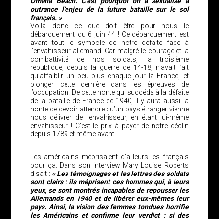
Omaha Beach. C’est pourquoi on a sexualisé à
outrance l’enjeu de la future bataille sur le sol
français. »
Voilà donc ce que doit être pour nous le
débarquement du 6 juin 44 ! Ce débarquement est
avant tout le symbole de notre défaite face à
l’envahisseur allemand. Car malgré le courage et la
combattivité de nos soldats, la troisième
république, depuis la guerre de 14-18, n’avait fait
qu’affaiblir un peu plus chaque jour la France, et
plonger cette dernière dans les épreuves de
l’occupation. De cette honte qui succéda à la défaite
de la bataille de France de 1940, il y aura aussi la
honte de devoir attendre qu’un pays étranger vienne
nous délivrer de l’envahisseur, en étant lui-même
envahisseur ! C’est le prix à payer de notre déclin
depuis 1789 et même avant…
Les américains méprisaient d’ailleurs les français
pour ça. Dans son interview Mary Louise Roberts
disait :
« Les témoignages et les lettres des soldats
sont clairs : ils méprisent ces hommes qui, à leurs
yeux, se sont montrés incapables de repousser les
Allemands en 1940 et de libérer eux-mêmes leur
pays. Ainsi, la vision des femmes tondues horrifie
les Américains et confirme leur verdict : si des