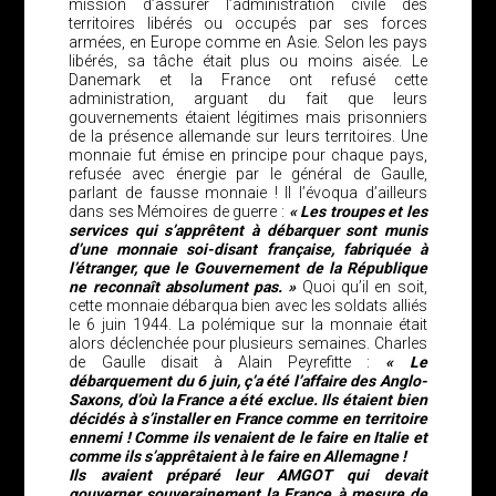
mission d’assurer l’administration civile des
territoires libérés ou occupés par ses forces
armées, en Europe comme en Asie. Selon les pays
libérés, sa tâche était plus ou moins aisée. Le
Danemark et la France ont refusé cette
administration, arguant du fait que leurs
gouvernements étaient légitimes mais prisonniers
de la présence allemande sur leurs territoires. Une
monnaie fut émise en principe pour chaque pays,
refusée avec énergie par le général de Gaulle,
parlant de fausse monnaie ! Il l’évoqua d’ailleurs
dans ses Mémoires de guerre :
« Les troupes et les
services qui s’apprêtent à débarquer sont munis
d’une monnaie soi-disant française, fabriquée à
l’étranger, que le Gouvernement de la République
ne reconnaît absolument pas. »
Quoi qu’il en soit,
cette monnaie débarqua bien avec les soldats alliés
le 6 juin 1944. La polémique sur la monnaie était
alors déclenchée pour plusieurs semaines. Charles
de Gaulle disait à Alain Peyrefitte :
« Le
débarquement du 6 juin, ç’a été l’affaire des Anglo-
Saxons, d’où la France a été exclue. Ils étaient bien
décidés à s’installer en France comme en territoire
ennemi ! Comme ils venaient de le faire en Italie et
comme ils s’apprêtaient à le faire en Allemagne !
Ils avaient préparé leur AMGOT qui devait
gouverner souverainement la France à mesure de