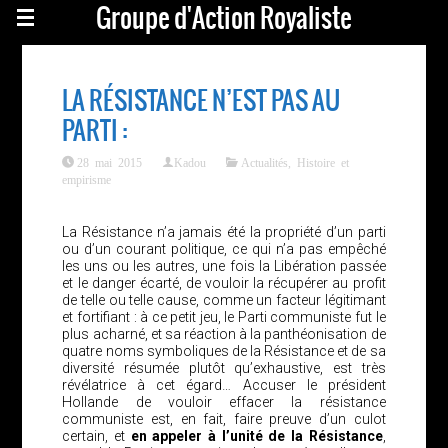
Groupe d'Action Royaliste
LA RÉSISTANCE N’EST PAS AU
PARTI :
28 mai 2015
Kadou
Actualités
,
Histoire et
empirisme
La Résistance n’a jamais été la propriété d’un parti
ou d’un courant politique, ce qui n’a pas empêché
les uns ou les autres, une fois la Libération passée
et le danger écarté, de vouloir la récupérer au profit
de telle ou telle cause, comme un facteur légitimant
et fortifiant : à ce petit jeu, le Parti communiste fut le
plus acharné, et sa réaction à la panthéonisation de
quatre noms symboliques de la Résistance et de sa
diversité résumée plutôt qu’exhaustive, est très
révélatrice à cet égard… Accuser le président
Hollande de vouloir effacer la résistance
communiste est, en fait, faire preuve d’un culot
certain, et
en appeler à l’unité de la Résistance
,