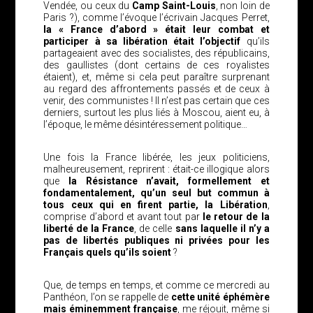
Vendée, ou ceux du
Camp Saint-Louis
, non loin de
Paris ?), comme l’évoque l’écrivain Jacques Perret,
la « France d’abord » était leur combat et
participer à sa libération était l’objectif
qu’ils
partageaient avec des socialistes, des républicains,
des gaullistes (dont certains de ces royalistes
étaient), et, même si cela peut paraître surprenant
au regard des affrontements passés et de ceux à
venir, des communistes ! Il n’est pas certain que ces
derniers, surtout les plus liés à Moscou, aient eu, à
l’époque, le même désintéressement politique…
Une fois la France libérée, les jeux politiciens,
malheureusement, reprirent : était-ce illogique alors
que
la Résistance n’avait, formellement et
fondamentalement,
qu’un seul but commun à
tous ceux qui en firent partie, la Libération
,
comprise d’abord et avant tout par
le retour de la
liberté de la France
, de celle
sans laquelle il n’y a
pas de libertés publiques ni privées pour les
Français quels qu’ils soient
?
Que, de temps en temps, et comme ce mercredi au
Panthéon, l’on se rappelle de
cette unité éphémère
mais éminemment française
, me réjouit, même si