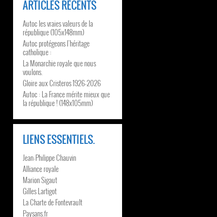
ARTICLES RÉCENTS
Autoc les vraies valeurs de la
république (105x148mm)
Autoc protégeons l’héritage
catholique :
La Monarchie royale que nous
voulons.
Gloire aux Cristeros 1926-2026
Autoc : La France mérite mieux que
la république ! (148x105mm)
LIENS ESSENTIELS.
Jean-Philippe Chauvin
Alliance royale
Marion Sigaut
Gilles Lartigot
La Charte de Fontevrault
Paysans.fr