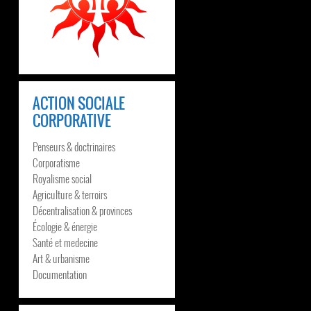
ACTION SOCIALE
CORPORATIVE
Penseurs & doctrinaires
Corporatisme
Royalisme social
Agriculture & terroirs
Décentralisation & provinces
Écologie & énergie
Santé et medecine
Art & urbanisme
Documentation