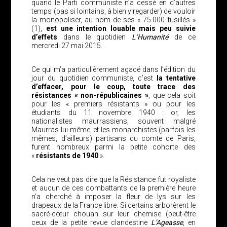
quand le Parti communiste n’a cessé en d’autres
temps (pas si lointains, à bien y regarder) de vouloir
la monopoliser, au nom de ses « 75.000 fusillés »
(1),
est une intention louable mais peu suivie
d’effets
dans le quotidien
L’Humanité
de ce
mercredi 27 mai 2015.
Ce qui m’a particulièrement agacé dans l’édition du
jour du quotidien communiste, c’est
la tentative
d’effacer, pour le coup, toute trace des
résistances « non-républicaines »
, que cela soit
pour les « premiers résistants » ou pour les
étudiants du 11 novembre 1940 : or, les
nationalistes maurrassiens, souvent malgré
Maurras lui-même, et les monarchistes (parfois les
mêmes, d’ailleurs) partisans du comte de Paris,
furent nombreux parmi la petite cohorte des
«
résistants de 1940
».
Cela ne veut pas dire que la Résistance fut royaliste
et aucun de ces combattants de la première heure
n’a cherché à imposer la fleur de lys sur les
drapeaux de la France libre. Si certains arborèrent le
sacré-cœur chouan sur leur chemise (peut-être
ceux de la petite revue clandestine
L’Ageasse
, en