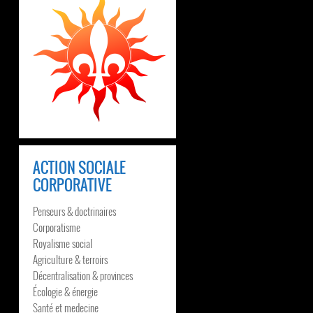
ACTION SOCIALE
CORPORATIVE
Penseurs & doctrinaires
Corporatisme
Royalisme social
Agriculture & terroirs
Décentralisation & provinces
Écologie & énergie
Santé et medecine