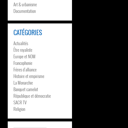
Art & urbanisme
Documentation
CATÉGORIES
Actualités
Être royaliste
Europe et NOM
Francophonie
Frères d’alliance
Histoire et empirisme
La Monarchie
Banquet camelot
République et démocratie
SACR TV
Religion