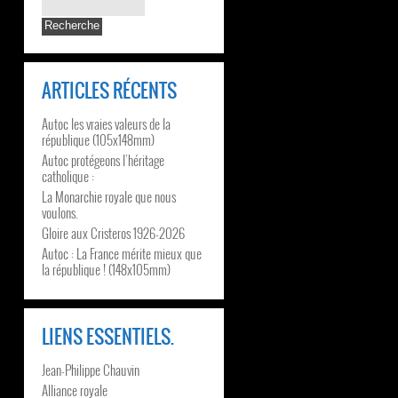
ARTICLES RÉCENTS
Autoc les vraies valeurs de la
république (105x148mm)
Autoc protégeons l’héritage
catholique :
La Monarchie royale que nous
voulons.
Gloire aux Cristeros 1926-2026
Autoc : La France mérite mieux que
la république ! (148x105mm)
LIENS ESSENTIELS.
Jean-Philippe Chauvin
Alliance royale