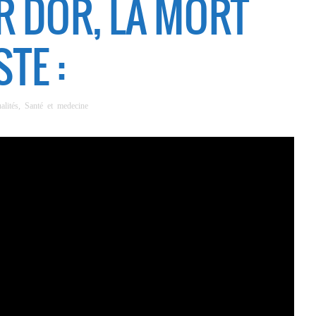
 DOR, LA MORT
TE :
alités
,
Santé et medecine