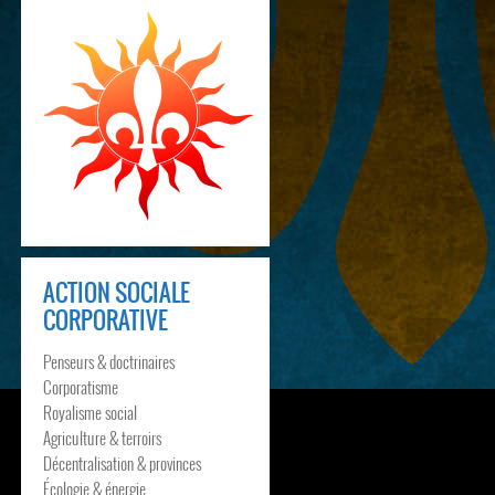
ACTION SOCIALE
CORPORATIVE
Penseurs & doctrinaires
Corporatisme
Royalisme social
Agriculture & terroirs
Décentralisation & provinces
Écologie & énergie