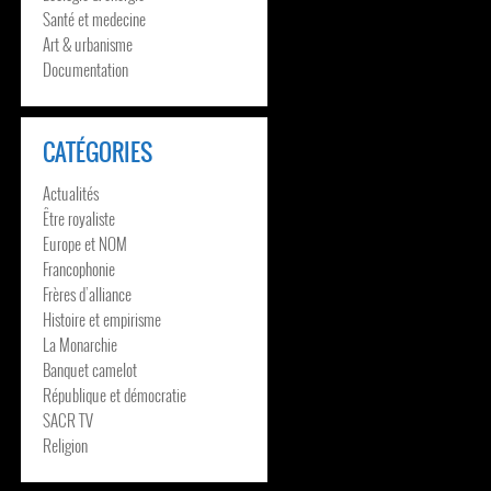
Santé et medecine
Art & urbanisme
Documentation
CATÉGORIES
Actualités
Être royaliste
Europe et NOM
Francophonie
Frères d’alliance
Histoire et empirisme
La Monarchie
Banquet camelot
République et démocratie
SACR TV
Religion