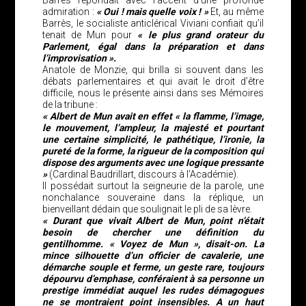
Barrès répondait avec l’accent d’une profonde
admiration :
« Oui ! mais quelle voix ! »
Et, au même
Barrès, le socialiste anticlérical Viviani confiait qu’il
tenait de Mun pour
« le plus grand orateur du
Parlement, égal dans la préparation et dans
l’improvisation ».
Anatole de Monzie, qui brilla si souvent dans les
débats parlementaires et qui avait le droit d’être
difficile, nous le présente ainsi dans ses Mémoires
de la tribune :
« Albert de Mun avait en effet « la flamme, l’image,
le mouvement, l’ampleur, la majesté et pourtant
une certaine simplicité, le pathétique, l’ironie, la
pureté de la forme, la rigueur de la composition qui
dispose des arguments avec une logique pressante
»
(Cardinal Baudrillart, discours à l’Académie).
Il possédait surtout la seigneurie de la parole, une
nonchalance souveraine dans la réplique, un
bienveillant dédain que soulignait le pli de sa lèvre.
« Durant que vivait Albert de Mun, point n’était
besoin de chercher une définition du
gentilhomme. « Voyez de Mun », disait-on. La
mince silhouette d’un officier de cavalerie, une
démarche souple et ferme, un geste rare, toujours
dépourvu d’emphase, conféraient à sa personne un
prestige immédiat auquel les rudes démagogues
ne se montraient point insensibles. A un haut