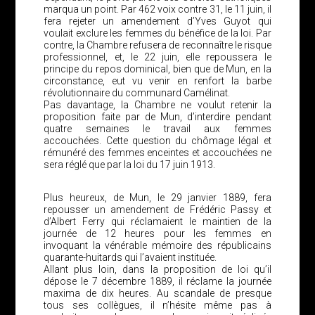
marqua un point. Par 462 voix contre 31, le 11 juin, il
fera rejeter un amendement d’Yves Guyot qui
voulait exclure les femmes du bénéfice de la loi. Par
contre, la Chambre refusera de reconnaître le risque
professionnel, et, le 22 juin, elle repoussera le
principe du repos dominical, bien que de Mun, en la
circonstance, eut vu venir en renfort la barbe
révolutionnaire du communard Camélinat.
Pas davantage, la Chambre ne voulut retenir la
proposition faite par de Mun, d’interdire pendant
quatre semaines le travail aux femmes
accouchées. Cette question du chômage légal et
rémunéré des femmes enceintes et accouchées ne
sera réglé que par la loi du 17 juin 1913.
Plus heureux, de Mun, le 29 janvier 1889, fera
repousser un amendement de Frédéric Passy et
d’Albert Ferry qui réclamaient le maintien de la
journée de 12 heures pour les femmes en
invoquant la vénérable mémoire des républicains
quarante-huitards qui l’avaient instituée.
Allant plus loin, dans la proposition de loi qu’il
dépose le 7 décembre 1889, il réclame la journée
maxima de dix heures. Au scandale de presque
tous ses collègues, il n’hésite même pas à