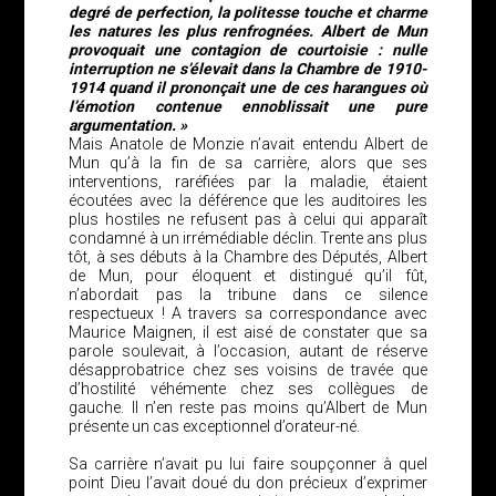
degré de perfection, la politesse touche et charme
les natures les plus renfrognées. Albert de Mun
provoquait une contagion de courtoisie : nulle
interruption ne s’élevait dans la Chambre de 1910-
1914 quand il prononçait une de ces harangues où
l’émotion contenue ennoblissait une pure
argumentation. »
Mais Anatole de Monzie n’avait entendu Albert de
Mun qu’à la fin de sa carrière, alors que ses
interventions, raréfiées par la maladie, étaient
écoutées avec la déférence que les auditoires les
plus hostiles ne refusent pas à celui qui apparaît
condamné à un irrémédiable déclin. Trente ans plus
tôt, à ses débuts à la Chambre des Députés, Albert
de Mun, pour éloquent et distingué qu’il fût,
n’abordait pas la tribune dans ce silence
respectueux ! A travers sa correspondance avec
Maurice Maignen, il est aisé de constater que sa
parole soulevait, à l’occasion, autant de réserve
désapprobatrice chez ses voisins de travée que
d’hostilité véhémente chez ses collègues de
gauche. Il n’en reste pas moins qu’Albert de Mun
présente un cas exceptionnel d’orateur-né.
Sa carrière n’avait pu lui faire soupçonner à quel
point Dieu l’avait doué du don précieux d’exprimer