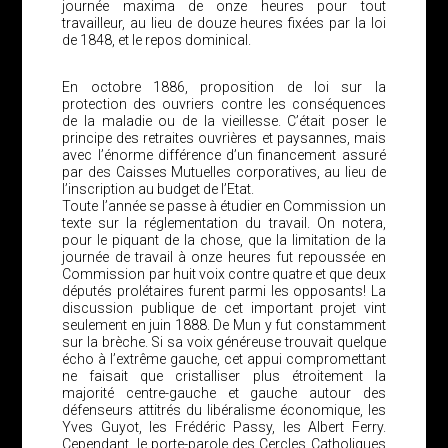
journée maxima de onze heures pour tout
travailleur, au lieu de douze heures fixées par la loi
de 1848, et le repos dominical.
En octobre 1886, proposition de loi sur la
protection des ouvriers contre les conséquences
de la maladie ou de la vieillesse. C’était poser le
principe des retraites ouvrières et paysannes, mais
avec l’énorme différence d’un financement assuré
par des Caisses Mutuelles corporatives, au lieu de
l’inscription au budget de l’Etat.
Toute l’année se passe à étudier en Commission un
texte sur la réglementation du travail. On notera,
pour le piquant de la chose, que la limitation de la
journée de travail à onze heures fut repoussée en
Commission par huit voix contre quatre et que deux
députés prolétaires furent parmi les opposants! La
discussion publique de cet important projet vint
seulement en juin 1888. De Mun y fut constamment
sur la brèche. Si sa voix généreuse trouvait quelque
écho à l’extrême gauche, cet appui compromettant
ne faisait que cristalliser plus étroitement la
majorité centre-gauche et gauche autour des
défenseurs attitrés du libéralisme économique, les
Yves Guyot, les Frédéric Passy, les Albert Ferry.
Cependant, le porte-parole des Cercles Catholiques