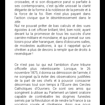
croisades, et si son éloquence parut si parfaite à
ses contemporains, c’est qu’elle unissait la clarté
élégante de la forme à la noblesse de la pensée et à
la force de la foi. Rien n’est plus payant dans
l’action civique que le désintéressement dans le
zèle.
Nul ne pouvait prêter de bas calculs et des vues
égoïstes à cet officier brillant, titré, bien noté, ayant
devant lui la promesse de tous les succès d’une
carrière militaire et mondaine, et qui prenait sur ses
loisirs pour aller haranguer, dans d’obscures salles,
de modestes auditoires, à qui il rappelait qu’un
chrétien a plus de devoirs à remplir que de droits à
revendiquer !
Ce n’est pas lui qui eut l’ambition d’une tribune
officielle plus retentissante. Lorsque, le 26
novembre 1875, il donna sa démission de l’armée, il
ne songeait qu’à éviter des observations justifiées
de la part de ses chefs et à pouvoir consacrer
désormais tout son temps à l’Œuvre des Cercles
Catholiques d’Ouvriers. Ce sont ses amis qui
songèrent à utiliser au Parlement un talent oratoire
capable de contrebattre les dogmes funestes
semés par la Révolution et de rendre la France à sa
vocation royale et chrétienne. Ainsi que nous