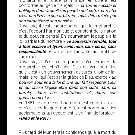
monarchie a fondé la France et qu’elle est
conforme au génie français :
« la forme sociale et
politique dans laquelle un peuple doit entrer et rester
n’est pas livrée à son arbitraire, mais déterminée par
son caractère et son passé »
Royaliste, il l’est encore parce que la monarchie,
c’est l’accord harmonieux et constant de la nation
et du pouvoir central. En soumettant le peuple à la
loi barbare du nombre
« ce souverain terrible, tour
à tour esclave et tyran, sans nom, sans corps, sans
responsabilité »
, on a tué l’autorité au profit de
l’arbitraire.
Royaliste, il l’est enfin parce qu’en France, la
monarchie est chrétienne. Cela ne veut pas dire
qu’elle est « un gouvernement de curés », loin de là ;
mais le roi, qui l’est par la grâce de Dieu, exerce
« un
pouvoir soumis à la loi divine, qui fait respecter Dieu,
et qui laisse l’Eglise libre dans son culte, dans sa
parole, dans ses institutions et dans son
gouvernement ».
En 1881, le comte de Chambord est encore en vie,
et c’est vers lui que monte l’ardent hommage des
acclamations qui accueillent le cri final de l’orateur :
«Dieu et le Roi ! »
Plus tard, de Mun fera la confidence qu’à la mort du