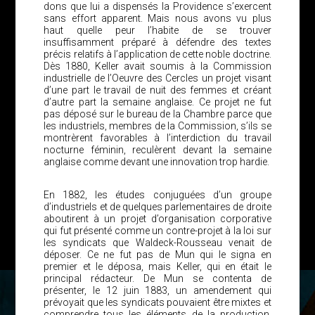
dons que lui a dispensés la Providence s’exercent
sans effort apparent. Mais nous avons vu plus
haut quelle peur l’habite de se trouver
insuffisamment préparé à défendre des textes
précis relatifs à l’application de cette noble doctrine.
Dès 1880, Keller avait soumis à la Commission
industrielle de l’Oeuvre des Cercles un projet visant
d’une part le travail de nuit des femmes et créant
d’autre part la semaine anglaise. Ce projet ne fut
pas déposé sur le bureau de la Chambre parce que
les industriels, membres de la Commission, s’ils se
montrèrent favorables à l’interdiction du travail
nocturne féminin, reculèrent devant la semaine
anglaise comme devant une innovation trop hardie.
En 1882, les études conjuguées d’un groupe
d’industriels et de quelques parlementaires de droite
aboutirent à un projet d’organisation corporative
qui fut présenté comme un contre-projet à la loi sur
les syndicats que Waldeck-Rousseau venait de
déposer. Ce ne fut pas de Mun qui le signa en
premier et le déposa, mais Keller, qui en était le
principal rédacteur. De Mun se contenta de
présenter, le 12 juin 1883, un amendement qui
prévoyait que les syndicats pouvaient être mixtes et
comprendre tous les éléments de la production.