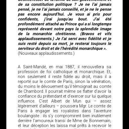
de sa constitution politique ? Je ne l’ai jamais
pensé, je ne l’ai jamais conseillé, et je ne le pense
pas encore aujourd’hui. Je vous ai pris pour
confidents, j’irai jusqu’au bout. J’ai été
profondément attaché au Prince qui a si longtemps
représenté devant notre pays la splendide image
de la monarchie chrétienne. (Bravos et vifs
applaudissements.) Je l’ai servi avec fidélité et je
suis resté depuis sa mort, je resterai toujours le
serviteur du droit et de l’hérédité monarchique ».
(Nouveaux applaudissements.)
A Saint-Mandé, en mai 1887, il renouvellera sa
profession de foi catholique et monarchique. Et,
non seulement il reste fidèle au droit, mais il a
reporté sur le comte de Paris, sinon la vénération,
du moins le dévouement qu’il témoignait au comte
de Chambord. Il pourrait même se flatter d’avoir la
confiance du prétendant et d’exercer sur lui quelque
influence. C’est Albert de Mun qui – assez
légèrement d’ailleurs – poussera Mgr. Le comte de
Paris à engager les royalistes dans l’aventure
boulangiste : ils s’y compromirent bien inutilement
derrière l’amoureux transi de Mme de Bonnemain,
et leur déception les laissa mal prêts à recevoir le