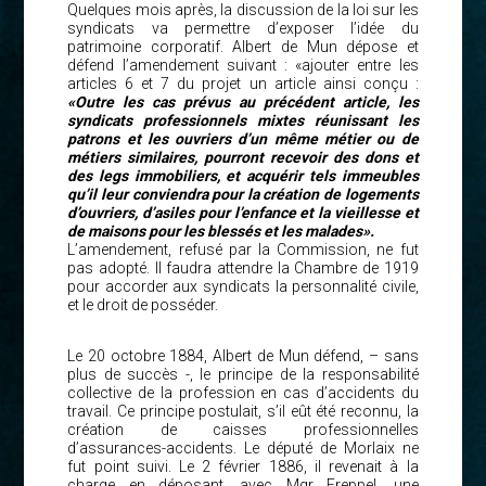
Quelques mois après, la discussion de la loi sur les
syndicats va permettre d’exposer l’idée du
patrimoine corporatif. Albert de Mun dépose et
défend l’amendement suivant : «ajouter entre les
articles 6 et 7 du projet un article ainsi conçu :
«Outre les cas prévus au précédent article, les
syndicats professionnels mixtes réunissant les
patrons et les ouvriers d’un même métier ou de
métiers similaires, pourront recevoir des dons et
des legs immobiliers, et acquérir tels immeubles
qu’il leur conviendra pour la création de logements
d’ouvriers, d’asiles pour l’enfance et la vieillesse et
de maisons pour les blessés et les malades».
L’amendement, refusé par la Commission, ne fut
pas adopté. Il faudra attendre la Chambre de 1919
pour accorder aux syndicats la personnalité civile,
et le droit de posséder.
Le 20 octobre 1884, Albert de Mun défend, – sans
plus de succès -, le principe de la responsabilité
collective de la profession en cas d’accidents du
travail. Ce principe postulait, s’il eût été reconnu, la
création de caisses professionnelles
d’assurances-accidents. Le député de Morlaix ne
fut point suivi. Le 2 février 1886, il revenait à la
charge en déposant, avec Mgr Freppel, une