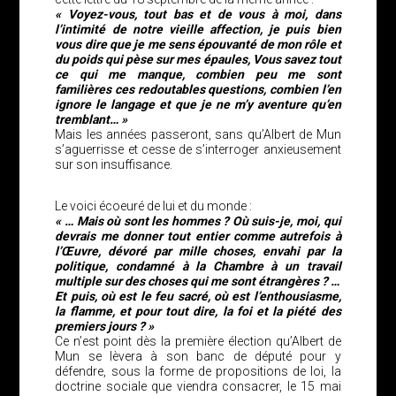
« Voyez-vous, tout bas et de vous à moi, dans
l’intimité de notre vieille affection, je puis bien
vous dire que je me sens épouvanté de mon rôle et
du poids qui pèse sur mes épaules, Vous savez tout
ce qui me manque, combien peu me sont
familières ces redoutables questions, combien l’en
ignore le langage et que je ne m’y aventure qu’en
tremblant… »
Mais les années passeront, sans qu’Albert de Mun
s’aguerrisse et cesse de s’interroger anxieusement
sur son insuffisance.
Le voici écoeuré de lui et du monde :
« … Mais où sont les hommes ? Où suis-je, moi, qui
devrais me donner tout entier comme autrefois à
l’Œuvre, dévoré par mille choses, envahi par la
politique, condamné à la Chambre à un travail
multiple sur des choses qui me sont étrangères ? …
Et puis, où est le feu sacré, où est l’enthousiasme,
la flamme, et pour tout dire, la foi et la piété des
premiers jours ? »
Ce n’est point dès la première élection qu’Albert de
Mun se lèvera à son banc de député pour y
défendre, sous la forme de propositions de loi, la
doctrine sociale que viendra consacrer, le 15 mai