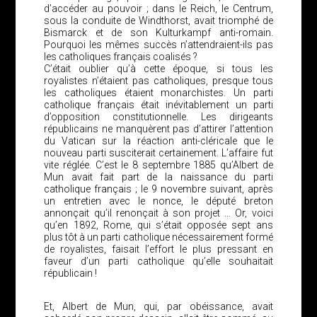
d’accéder au pouvoir ; dans le Reich, le Centrum,
sous la conduite de Windthorst, avait triomphé de
Bismarck et de son Kulturkampf anti-romain.
Pourquoi les mêmes succès n’attendraient-ils pas
les catholiques français coalisés ?
C’était oublier qu’à cette époque, si tous les
royalistes n’étaient pas catholiques, presque tous
les catholiques étaient monarchistes. Un parti
catholique français était inévitablement un parti
d’opposition constitutionnelle. Les dirigeants
républicains ne manquèrent pas d’attirer l’attention
du Vatican sur la réaction anti-cléricale que le
nouveau parti susciterait certainement. L’affaire fut
vite réglée. C’est le 8 septembre 1885 qu’Albert de
Mun avait fait part de la naissance du parti
catholique français ; le 9 novembre suivant, après
un entretien avec le nonce, le député breton
annonçait qu’il renonçait à son projet … Or, voici
qu’en 1892, Rome, qui s’était opposée sept ans
plus tôt à un parti catholique nécessairement formé
de royalistes, faisait l’effort le plus pressant en
faveur d’un parti catholique qu’elle souhaitait
républicain !
Et, Albert de Mun, qui, par obéissance, avait