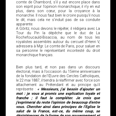
comte de Chambord, s’il y eut encore place dans
son esprit pour l’opinion monarchique, il n’y en eut
plus, dans son cœur, pour la croyance à la
monarchie. Il nous faut bien le croire puisqu’il nous
le dit, mais cela ne s’induit pas de sa conduite
apparente.
A Gôritz, nous devons le répéter, il rédigera avec La
Tour du Pin la dépêche que le duc de La
Rochefoucauld-Bisaccia, au nom de tous les
royalistes assemblés autour du cercueil d’Henri V,
adressera à Mgr. Le comte de Paris, pour saluer en
sa personne le représentant incontesté du droit
monarchique français.
Bien plus tard, et non pas dans un discours
électoral, mais à l’occasion du 15ème anniversaire
de la fondation de l’Œuvre des Cercles Catholiques,
le 22 mai 1887, il tiendra à réaffirmer avec force son
attachement au Prétendant et au principe qu’il
représente :
« Messieurs, j’ai besoin d’ajouter un
mot : je vous ai promis une explication loyale et
franche ; il faut la compléter. Je crois que
j’exprimerai du reste l’opinion de beaucoup d’entre
vous. Chercher ainsi dans principes de l’Eglise le
salut de la France, est-ce, du même coup, se
désintéresser de la forme de son gouvernement et