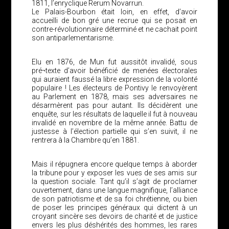
1811, l’enryclique Rerum Novarrun.
Le Palais-Bourbon était loin, en effet, d’avoir
accueilli de bon gré une recrue qui se posait en
contre-révolutionnaire déterminé et ne cachait point
son antiparlementarisme.
Elu en 1876, de Mun fut aussitôt invalidé, sous
pré¬texte d’avoir bénéficié de menées électorales
qui auraient faussé la libre expression de la volonté
populaire ! Les électeurs de Pontivy le renvoyèrent
au Parlement en 1878, mais ses adversaires ne
désarmèrent pas pour autant. Ils décidèrent une
enquête, sur les résultats de laquelle il fut à nouveau
invalidé en novembre de la même année. Battu de
justesse à l’élection partielle qui s’en suivit, il ne
rentrera à la Chambre qu’en 1881.
Mais il répugnera encore quelque temps à aborder
la tribune pour y exposer les vues de ses amis sur
la question sociale. Tant qu’il s’agit de proclamer
ouvertement, dans une langue magnifique, l’alliance
de son patriotisme et de sa foi chrétienne, ou bien
de poser les principes généraux qui dictent à un
croyant sincère ses devoirs de charité et de justice
envers les plus déshérités des hommes, les rares