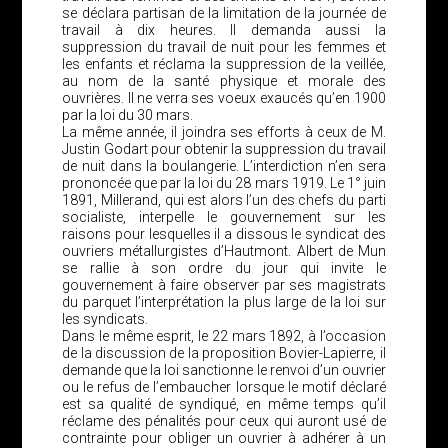
se déclara partisan de la limitation de la journée de
travail à dix heures. Il demanda aussi la
suppression du travail de nuit pour les femmes et
les enfants et réclama la suppression de la veillée,
au nom de la santé physique et morale des
ouvrières. Il ne verra ses voeux exaucés qu’en 1900
par la loi du 30 mars.
La même année, il joindra ses efforts à ceux de M.
Justin Godart pour obtenir la suppression du travail
de nuit dans la boulangerie. L’interdiction n’en sera
prononcée que par la loi du 28 mars 1919. Le 1° juin
1891, Millerand, qui est alors l’un des chefs du parti
socialiste, interpelle le gouvernement sur les
raisons pour lesquelles il a dissous le syndicat des
ouvriers métallurgistes d’Hautmont. Albert de Mun
se rallie à son ordre du jour qui invite le
gouvernement à faire observer par ses magistrats
du parquet l’interprétation la plus large de la loi sur
les syndicats.
Dans le même esprit, le 22 mars 1892, à l’occasion
de la discussion de la proposition Bovier-Lapierre, il
demande que la loi sanctionne le renvoi d’un ouvrier
ou le refus de l’embaucher lorsque le motif déclaré
est sa qualité de syndiqué, en même temps qu’il
réclame des pénalités pour ceux qui auront usé de
contrainte pour obliger un ouvrier à adhérer à un