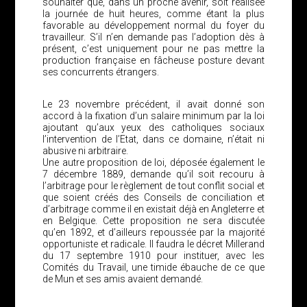
souhaiter que, dans un proche avenir, soit réalisée
la journée de huit heures, comme étant la plus
favorable au développement normal du foyer du
travailleur. S’il n’en demande pas l’adoption dès à
présent, c’est uniquement pour ne pas mettre la
production française en fâcheuse posture devant
ses concurrents étrangers.
Le 23 novembre précédent, il avait donné son
accord à la fixation d’un salaire minimum par la loi
ajoutant qu’aux yeux des catholiques sociaux
l’intervention de l’Etat, dans ce domaine, n’était ni
abusive ni arbitraire.
Une autre proposition de loi, déposée également le
7 décembre 1889, demande qu’il soit recouru à
l’arbitrage pour le règlement de tout conflit social et
que soient créés des Conseils de conciliation et
d’arbitrage comme il en existait déjà en Angleterre et
en Belgique. Cette proposition ne sera discutée
qu’en 1892, et d’ailleurs repoussée par la majorité
opportuniste et radicale. Il faudra le décret Millerand
du 17 septembre 1910 pour instituer, avec les
Comités du Travail, une timide ébauche de ce que
de Mun et ses amis avaient demandé.