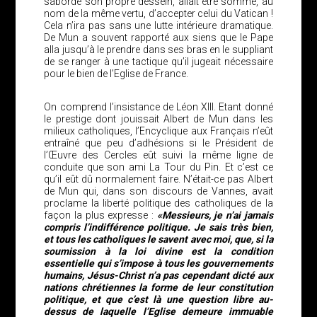
sabordé son propre dessein, allait être sommé, au
nom de la même vertu, d’accepter celui du Vatican !
Cela n’ira pas sans une lutte intérieure dramatique.
De Mun a souvent rapporté aux siens que le Pape
alla jusqu’à le prendre dans ses bras en le suppliant
de se ranger à une tactique qu’il jugeait nécessaire
pour le bien de l’Eglise de France.
On comprend l’insistance de Léon XIII. Etant donné
le prestige dont jouissait Albert de Mun dans les
milieux catholiques, l’Encyclique aux Français n’eût
entraîné que peu d’adhésions si le Président de
l’Œuvre des Cercles eût suivi la même ligne de
conduite que son ami La Tour du Pin. Et c’est ce
qu’il eût dû normalement faire. N’était-ce pas Albert
de Mun qui, dans son discours de Vannes, avait
proclame la liberté politique des catholiques de la
façon la plus expresse :
«Messieurs, je n’ai jamais
compris l’indifférence politique. Je sais très bien,
et tous les catholiques le savent avec moi, que, si la
soumission à la loi divine est la condition
essentielle qui s’impose à tous les gouvernements
humains, Jésus-Christ n’a pas cependant dicté aux
nations chrétiennes la forme de leur constitution
politique, et que c’est là une question libre au-
dessus de laquelle l’Eglise demeure immuable