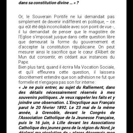
dans sa constitution divine … » ?
Or, le Souverain Pontife ne lui demandait pas
simplement de devenir indifférent en politique, – ce
qui eût été déjà inconciliable avec son point de vue -,
il lui demandait de penser que le magistère de
l’Eglise s’imposait jusque dans cette question libre
que demeurait la forme du gouvernement et
d’accepter la constitution républicaine. On peut
mesurer ainsi le sacrifice que le cœur d’Albert de
Mun dut consentir, en cédant aux instances du
Pape.
Bien plus tard, quand il écrira Ma Vocation Sociale,
et qu’il effleurera cette question, il laissera
discrètement entendre que son adhésion ne fut que
formelle et n’engagea pas son for interne :
« Je ne puis entrer, au sujet du Ralliement, dans
des détails nécessairement réservés à mes
souvenirs politiques. Je veux rappeler les faits et y
joindre une observation. L’Encyclique aux Français
parut le 20 février 1892. Le 23 mai de la même
année, à Grenoble, devant le Congrès de
l’Association Catholique de la Jeunesse Française,
puis le 16 juin, à Lille devant les Associations
Catholique des jeunes gens de la région du Nord, je
déclarai ma résolution de « placer désormais mon