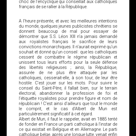
choc de l’encyclique qui conseillait aux catholiques
français de se rallier à la République.
A l’heure présente, et avec les meilleures intentions
du monde, quelques jeunes publicistes chrétiens se
donnent beaucoup de mal pour essayer de
démontrer que S.S. Léon XIII n’a jamais demandé
aux royalistes français le sacrifice de leurs
convictions monarchiques. Il n’aurait exprimé qu’un
souhait et donné qu’un conseil : que les catholiques
cessent de combattre le régime républicain et
unissent tous leurs efforts pour la seule défense
des libertés religieuses ; ainsi, la République,
assurée de ne plus être attaquée par les
catholiques, cesserait-elle, à son tour, de leur être
hostile. C’est jouer sur les mots. Pour suivre le
conseil du Saint-Père, il fallait bien, sur le terrain
électoral, abandonner la profession de foi et
l’étiquette royalistes pour prendre figure et nom de
républicain ! C’est ainsi d’ailleurs que tout le monde
le comprit, et le cas d’Albert de Mun est
particulièrement significatif à cet égard.
Albert de Mun, il faut le rappeler, avait en 1885 tenté
de fonder en France un parti catholique à l’instar de
ce qui existait en Belgique et en Allemagne. Le parti
catholique belge, après une longue lutte, venait enfin