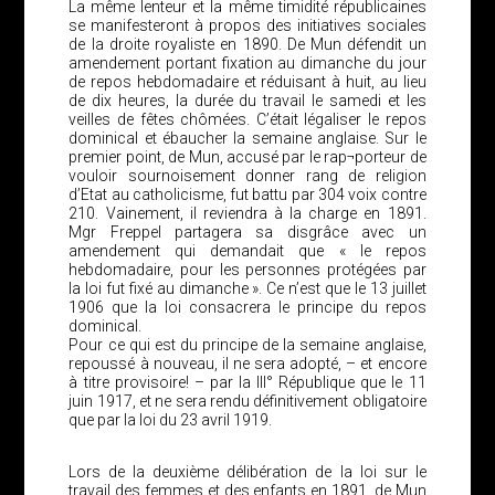
La même lenteur et la même timidité républicaines
se manifesteront à propos des initiatives sociales
de la droite royaliste en 1890. De Mun défendit un
amendement portant fixation au dimanche du jour
de repos hebdomadaire et réduisant à huit, au lieu
de dix heures, la durée du travail le samedi et les
veilles de fêtes chômées. C’était légaliser le repos
dominical et ébaucher la semaine anglaise. Sur le
premier point, de Mun, accusé par le rap¬porteur de
vouloir sournoisement donner rang de religion
d’Etat au catholicisme, fut battu par 304 voix contre
210. Vainement, il reviendra à la charge en 1891.
Mgr Freppel partagera sa disgrâce avec un
amendement qui demandait que « le repos
hebdomadaire, pour les personnes protégées par
la loi fut fixé au dimanche ». Ce n’est que le 13 juillet
1906 que la loi consacrera le principe du repos
dominical.
Pour ce qui est du principe de la semaine anglaise,
repoussé à nouveau, il ne sera adopté, – et encore
à titre provisoire! – par la III° République que le 11
juin 1917, et ne sera rendu définitivement obligatoire
que par la loi du 23 avril 1919.
Lors de la deuxième délibération de la loi sur le
travail des femmes et des enfants en 1891, de Mun