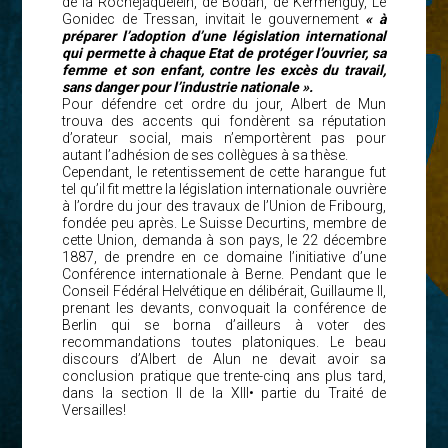
de la Rochejaquelein, de Bodan, de Kermenguy, Le
Gonidec de Tressan, invitait le gouvernement
« à
préparer l’adoption d’une législation international
qui permette à chaque Etat de protéger l’ouvrier, sa
femme et son enfant, contre les excès du travail,
sans danger pour l’industrie nationale ».
Pour défendre cet ordre du jour, Albert de Mun
trouva des accents qui fondèrent sa réputation
d’orateur social, mais n’emportèrent pas pour
autant l’adhésion de ses collègues à sa thèse.
Cependant, le retentissement de cette harangue fut
tel qu’il fit mettre la législation internationale ouvrière
à l’ordre du jour des travaux de l’Union de Fribourg,
fondée peu après. Le Suisse Decurtins, membre de
cette Union, demanda à son pays, le 22 décembre
1887, de prendre en ce domaine l’initiative d’une
Conférence internationale à Berne. Pendant que le
Conseil Fédéral Helvétique en délibérait, Guillaume II,
prenant les devants, convoquait la conférence de
Berlin qui se borna d’ailleurs à voter des
recommandations toutes platoniques. Le beau
discours d’Albert de Alun ne devait avoir sa
conclusion pratique que trente-cinq ans plus tard,
dans la section II de la XIII• partie du Traité de
Versailles!