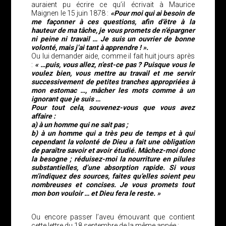
auraient pu écrire ce qu’il écrivait à Maurice
Maignen le 15 juin 1878 :
«Pour moi qui ai besoin de
me façonner à ces questions, afin d’être à la
hauteur de ma tâche, je vous promets de n’épargner
ni peine ni travail … Je suis un ouvrier de bonne
volonté, mais j’ai tant à apprendre ! ».
Ou lui demander aide, comme il fait huit jours après
:
« …puis, vous allez, n’est-ce pas ? Puisque vous le
voulez bien, vous mettre au travail et me servir
successivement de petites tranches appropriées à
mon estomac …, mâcher les mots comme à un
ignorant que je suis …
Pour tout cela, souvenez-vous que vous avez
affaire :
a) à un homme qui ne sait pas ;
b) à un homme qui a très peu de temps et à qui
cependant la volonté de Dieu a fait une obligation
de paraître savoir et avoir étudié. Mâchez-moi donc
la besogne ; réduisez-moi la nourriture en pilules
substantielles, d’une absorption rapide. Si vous
m’indiquez des sources, faites qu’elles soient peu
nombreuses et concises. Je vous promets tout
mon bon vouloir … et Dieu fera le reste. »
Ou encore passer l’aveu émouvant que contient
cette lettre du 18 septembre de la même année :