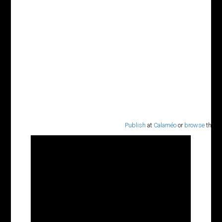
Publish
at
Calaméo
or
browse
the lib