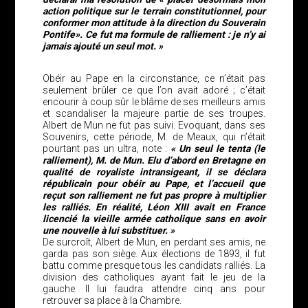
action politique sur le terrain constitutionnel, pour
conformer mon attitude à la direction du Souverain
Pontife». Ce fut ma formule de ralliement : je n’y ai
jamais ajouté un seul mot. »
Obéir au Pape en la circonstance, ce n’était pas
seulement brûler ce que l’on avait adoré ; c’était
encourir à coup sûr le blâme de ses meilleurs amis
et scandaliser la majeure partie de ses troupes.
Albert de Mun ne fut pas suivi. Evoquant, dans ses
Souvenirs, cette période, M. de Meaux, qui n’était
pourtant pas un ultra, note :
« Un seul le tenta (le
ralliement), M. de Mun. Elu d’abord en Bretagne en
qualité de royaliste intransigeant, il se déclara
républicain pour obéir au Pape, et l’accueil que
reçut son ralliement ne fut pas propre à multiplier
les ralliés. En réalité, Léon XIII avait en France
licencié la vieille armée catholique sans en avoir
une nouvelle à lui substituer. »
De surcroît, Albert de Mun, en perdant ses amis, ne
garda pas son siège. Aux élections de 1893, il fut
battu comme presque tous les candidats ralliés. La
division des catholiques ayant fait le jeu de la
gauche. Il lui faudra attendre cinq ans pour
retrouver sa place à la Chambre.