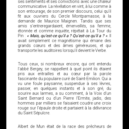
ses sentiments et ses convictions avec une chaleur
communicative. La révélation en vint, à lui comme à
son entourage, de son premier discours, celui qu’il
fit aux ouvriers du Cercle Montparnasse, à la
demande de Maurice Maignen. Tandis que ses
amis s’entreregardaient, émerveillés, sa femme,
étonnée et comme inquiète, répétait à La Tour du
Pin :
« Mais, qu’est-ce qu’il a ? Qu’est-ce qu’il a ? »
. Il
avait simplement ce magnétisme qui émane des
grands cœurs et des âmes généreuses, et qui
transporte les auditoires lorsqu’il devient le Verbe.
Tous ceux, si nombreux encore, qui ont entendu
l’abbé Bergey, se rappellent à quel point ils étaient
pris aux entrailles et au cœur par la parole
fascinante du populaire curé de Saint-Emilion. Qui a
vu une foule paysanne, suspendue à ses lèvres,
passer, en quelques instants et à son gré, du
sourire aux larmes, a su comment, à la Voix d’un
Saint Bernard ou d’un Pierre l’Ermite, jadis, des
hommes par milliers se faisaient coudre une croix
rouge sur l’épaule droite et partaient à la délivrance
du Saint Sépulcre.
Albert de Mun était de la race des prêcheurs de