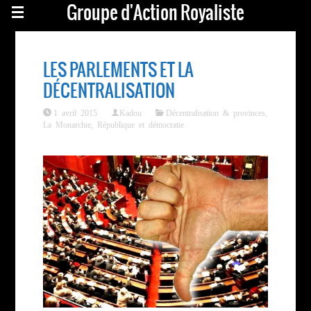
Groupe d'Action Royaliste
LES PARLEMENTS ET LA
DÉCENTRALISATION
1 avril 2015
Kadou
Décentralisation & provinces
,
La Monarchie
,
République et démocratie