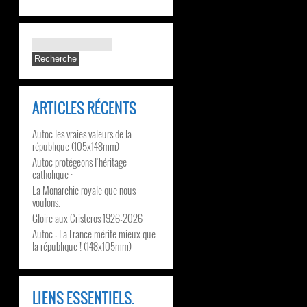
ARTICLES RÉCENTS
Autoc les vraies valeurs de la
république (105x148mm)
Autoc protégeons l’héritage
catholique :
La Monarchie royale que nous
voulons.
Gloire aux Cristeros 1926-2026
Autoc : La France mérite mieux que
la république ! (148x105mm)
LIENS ESSENTIELS.