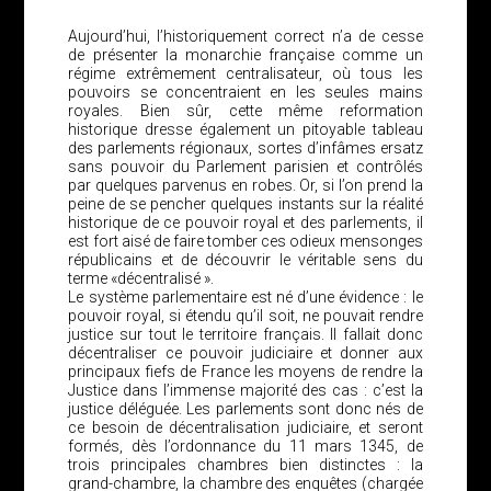
Aujourd’hui, l’historiquement correct n’a de cesse
de présenter la monarchie française comme un
régime extrêmement centralisateur, où tous les
pouvoirs se concentraient en les seules mains
royales. Bien sûr, cette même reformation
historique dresse également un pitoyable tableau
des parlements régionaux, sortes d’infâmes ersatz
sans pouvoir du Parlement parisien et contrôlés
par quelques parvenus en robes. Or, si l’on prend la
peine de se pencher quelques instants sur la réalité
historique de ce pouvoir royal et des parlements, il
est fort aisé de faire tomber ces odieux mensonges
républicains et de découvrir le véritable sens du
terme «décentralisé ».
Le système parlementaire est né d’une évidence : le
pouvoir royal, si étendu qu’il soit, ne pouvait rendre
justice sur tout le territoire français. Il fallait donc
décentraliser ce pouvoir judiciaire et donner aux
principaux fiefs de France les moyens de rendre la
Justice dans l’immense majorité des cas : c’est la
justice déléguée. Les parlements sont donc nés de
ce besoin de décentralisation judiciaire, et seront
formés, dès l’ordonnance du 11 mars 1345, de
trois principales chambres bien distinctes : la
grand-chambre, la chambre des enquêtes (chargée