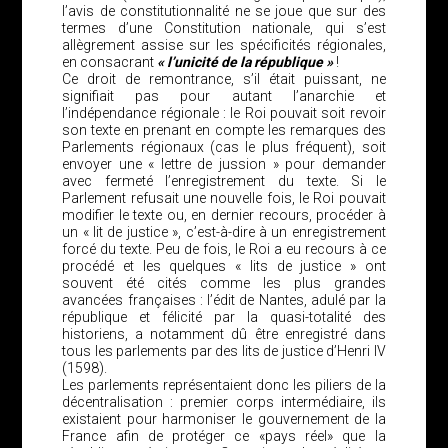
l’avis de constitutionnalité ne se joue que sur des
termes d’une Constitution nationale, qui s’est
allègrement assise sur les spécificités régionales,
en consacrant
« l’unicité de la république »
!
Ce droit de remontrance, s’il était puissant, ne
signifiait pas pour autant l’anarchie et
l’indépendance régionale : le Roi pouvait soit revoir
son texte en prenant en compte les remarques des
Parlements régionaux (cas le plus fréquent), soit
envoyer une « lettre de jussion » pour demander
avec fermeté l’enregistrement du texte. Si le
Parlement refusait une nouvelle fois, le Roi pouvait
modifier le texte ou, en dernier recours, procéder à
un « lit de justice », c’est-à-dire à un enregistrement
forcé du texte. Peu de fois, le Roi a eu recours à ce
procédé et les quelques « lits de justice » ont
souvent été cités comme les plus grandes
avancées françaises : l’édit de Nantes, adulé par la
république et félicité par la quasi-totalité des
historiens, a notamment dû être enregistré dans
tous les parlements par des lits de justice d’Henri IV
(1598).
Les parlements représentaient donc les piliers de la
décentralisation : premier corps intermédiaire, ils
existaient pour harmoniser le gouvernement de la
France afin de protéger ce «pays réel» que la