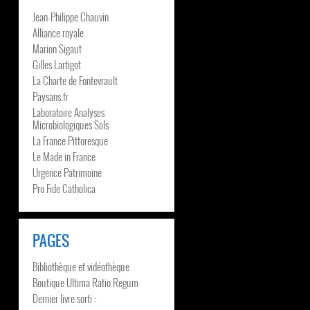
Jean-Philippe Chauvin
Alliance royale
Marion Sigaut
Gilles Lartigot
La Charte de Fontevrault
Paysans.fr
Laboratoire Analyses
Microbiologiques Sols
La France Pittoresque
Le Made in France
Urgence Patrimoine
Pro Fide Catholica
PAGES
Bibliothèque et vidéothèque
Boutique Ultima Ratio Regum
Dernier livre sorti :