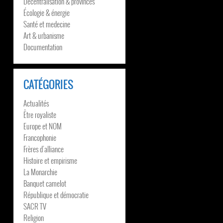
Décentralisation & provinces
Écologie & énergie
Santé et medecine
Art & urbanisme
Documentation
CATÉGORIES
Actualités
Être royaliste
Europe et NOM
Francophonie
Frères d’alliance
Histoire et empirisme
La Monarchie
Banquet camelot
République et démocratie
SACR TV
Religion