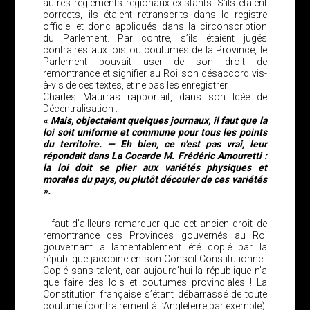
autres règlements régionaux existants. S’ils étaient
corrects, ils étaient retranscrits dans le registre
officiel et donc appliqués dans la circonscription
du Parlement. Par contre, s’ils étaient jugés
contraires aux lois ou coutumes de la Province, le
Parlement pouvait user de son droit de
remontrance et signifier au Roi son désaccord vis-
à-vis de ces textes, et ne pas les enregistrer.
Charles Maurras rapportait, dans son Idée de
Décentralisation :
« Mais, objectaient quelques journaux, il faut que la
loi soit uniforme et commune pour tous les points
du territoire. — Eh bien, ce n’est pas vrai, leur
répondait dans La Cocarde M. Frédéric Amouretti :
la loi doit se plier aux variétés physiques et
morales du pays, ou plutôt découler de ces variétés
».
Il faut d’ailleurs remarquer que cet ancien droit de
remontrance des Provinces gouvernés au Roi
gouvernant a lamentablement été copié par la
république jacobine en son Conseil Constitutionnel.
Copié sans talent, car aujourd’hui la république n’a
que faire des lois et coutumes provinciales ! La
Constitution française s’étant débarrassé de toute
coutume (contrairement à l’Angleterre par exemple),