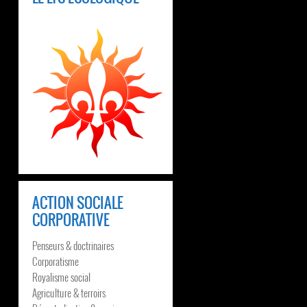
ACTION SOCIALE
CORPORATIVE
Penseurs & doctrinaires
Corporatisme
Royalisme social
Agriculture & terroirs