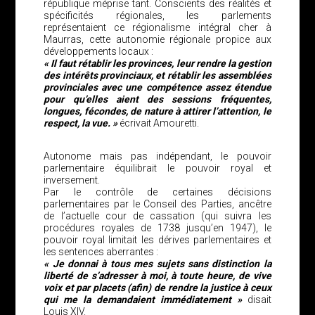
république méprise tant. Conscients des réalités et
spécificités régionales, les parlements
représentaient ce régionalisme intégral cher à
Maurras, cette autonomie régionale propice aux
développements locaux :
« Il faut rétablir les provinces, leur rendre la gestion
des intérêts provinciaux, et rétablir les assemblées
provinciales avec une compétence assez étendue
pour qu’elles aient des sessions fréquentes,
longues, fécondes, de nature à attirer l’attention, le
respect, la vue. »
écrivait Amouretti.
Autonome mais pas indépendant, le pouvoir
parlementaire équilibrait le pouvoir royal et
inversement.
Par le contrôle de certaines décisions
parlementaires par le Conseil des Parties, ancêtre
de l’actuelle cour de cassation (qui suivra les
procédures royales de 1738 jusqu’en 1947), le
pouvoir royal limitait les dérives parlementaires et
les sentences aberrantes :
« Je donnai à tous mes sujets sans distinction la
liberté de s’adresser à moi, à toute heure, de vive
voix et par placets (afin) de rendre la justice à ceux
qui me la demandaient immédiatement »
disait
Louis XIV.