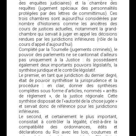
des enquêtes judiciaires) et la chambre des
requêtes (jugement spéciaux des personnalités
protégées par des lettres de committimus). Ces
trois chambres sont aujourd’hui considérées par
nombre d’historiens comme les ancêtres des
cours de justices actuelles, notamment la grand-
chambre qui servait à juger en appel les décisions
rendues par les juridictions inférieures (rôle de la
cours d’appel d’aujourd’hui).
Complété par la Tournelle (jugements criminels), le
pouvoir des parlements ne se cantonnait d’ailleurs
pas uniquement à la Justice : ils possédaient
également deux importants pouvoirs législatifs, la
synthèse juridique et le contrôle législatif.
Le premier, en tant que juridiction du dernier degré,
était de pouvoir synthétiser la jurisprudence et la
procédure : en clair, donner des synthèses
complètes sous forme d’articles, nommés « arrêts
de règlement », de la justice régionale. Cette
synthèse disposait de l’«autorité de la chose jugée »
et servait donc de référence pour les juridictions
inférieures.
Le second, et certainement le plus important,
consistait à contrôler la légalité, c’est-à-dire la
compatibilité des ordonnances, édits et
déclarations du Roi avec les lois, coutumes et