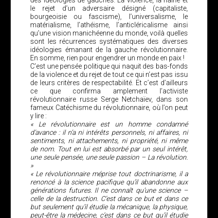
des idéologies de gauches. La violence, la haine et
le rejet d’un adversaire désigné (capitaliste,
bourgeoisie ou fascisme), l’universalisme, le
matérialisme, l’athéisme, l’anticléricalisme ainsi
qu’une vision manichéenne du monde, voilà quelles
sont les récurrences systématiques des diverses
idéologies émanant de la gauche révolutionnaire.
En somme, rien pour engendrer un monde en paix !
C’est une pensée politique qui naquit des bas-fonds
de la violence et du rejet de tout ce qui n’est pas issu
de leurs critères de respectabilité. Et c’est d’ailleurs
ce que confirma amplement l’activiste
révolutionnaire russe Serge Netchaïev, dans son
fameux Catéchisme du révolutionnaire, où l’on peut
y lire :
« Le révolutionnaire est un homme condamné
d’avance : il n’a ni intérêts personnels, ni affaires, ni
sentiments, ni attachements, ni propriété, ni même
de nom. Tout en lui est absorbé par un seul intérêt,
une seule pensée, une seule passion – La révolution.
»
« Le révolutionnaire méprise tout doctrinarisme, il a
renoncé à la science pacifique qu’il abandonne aux
générations futures. Il ne connaît qu’une science –
celle de la destruction. C’est dans ce but et dans ce
but seulement qu’il étudie la mécanique, la physique,
peut-être la médecine, c’est dans ce but qu’il étudie