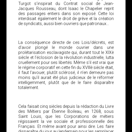
Turgot s’inspirait du Contrat social de Jean-
Jacques Rousseau, dont Isaac le Chapelier reprit
des passages entiers dans son exposé. Cette loi
interdisait également le droit de grève et la création
de syndicats, aussi bien ouvriers que patronaux…
La conséquence directe de ces Lois/décrets, est
d’avoir plongé le monde ouvrier dans une
prolétarisation esclavagiste qui, durant tout le XIXè
siècle et l’éclosion de la révolution industrielle, lutta
cruellement pour ses libertés. Même s’il est vrai que
le régime corporatif en cette fin du XVIIIè siècle était,
il faut l’avouer, plutôt sclérosé, il n’en demeure pas
moins qu’il aurait été plus judicieux de le réformer
intelligemment, plutôt que de le faire disparaître
totalement.
Cela faisait cinq siècles depuis la rédaction du Livre
des Métiers par Étienne Boileau, en 1268, sous
Saint Louis, que les Corporations de métiers
régissaient la vie sociale et professionnelle des
Français. Et même avant pour ainsi dire. Les faire
disparaître du jour au lendemain pour les remplacer