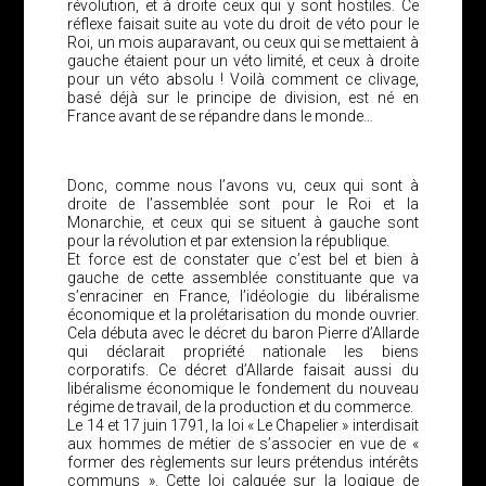
révolution, et à droite ceux qui y sont hostiles. Ce
réflexe faisait suite au vote du droit de véto pour le
Roi, un mois auparavant, ou ceux qui se mettaient à
gauche étaient pour un véto limité, et ceux à droite
pour un véto absolu ! Voilà comment ce clivage,
basé déjà sur le principe de division, est né en
France avant de se répandre dans le monde…
Donc, comme nous l’avons vu, ceux qui sont à
droite de l’assemblée sont pour le Roi et la
Monarchie, et ceux qui se situent à gauche sont
pour la révolution et par extension la république.
Et force est de constater que c’est bel et bien à
gauche de cette assemblée constituante que va
s’enraciner en France, l’idéologie du libéralisme
économique et la prolétarisation du monde ouvrier.
Cela débuta avec le décret du baron Pierre d’Allarde
qui déclarait propriété nationale les biens
corporatifs. Ce décret d’Allarde faisait aussi du
libéralisme économique le fondement du nouveau
régime de travail, de la production et du commerce.
Le 14 et 17 juin 1791, la loi « Le Chapelier » interdisait
aux hommes de métier de s’associer en vue de «
former des règlements sur leurs prétendus intérêts
communs ». Cette loi calquée sur la logique de