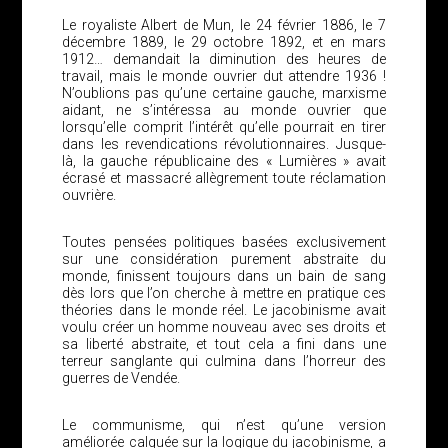
Le royaliste Albert de Mun, le 24 février 1886, le 7
décembre 1889, le 29 octobre 1892, et en mars
1912… demandait la diminution des heures de
travail, mais le monde ouvrier dut attendre 1936 !
N’oublions pas qu’une certaine gauche, marxisme
aidant, ne s’intéressa au monde ouvrier que
lorsqu’elle comprit l’intérêt qu’elle pourrait en tirer
dans les revendications révolutionnaires. Jusque-
là, la gauche républicaine des « Lumières » avait
écrasé et massacré allègrement toute réclamation
ouvrière.
Toutes pensées politiques basées exclusivement
sur une considération purement abstraite du
monde, finissent toujours dans un bain de sang
dès lors que l’on cherche à mettre en pratique ces
théories dans le monde réel. Le jacobinisme avait
voulu créer un homme nouveau avec ses droits et
sa liberté abstraite, et tout cela a fini dans une
terreur sanglante qui culmina dans l’horreur des
guerres de Vendée.
Le communisme, qui n’est qu’une version
améliorée calquée sur la logique du jacobinisme, a