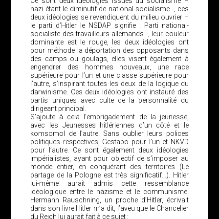
Ce sont deux idéologies issues du socialisme –
nazi étant le diminutif de national-socialisme -, ces
deux idéologies se revendiquent du milieu ouvrier –
le parti d’Hitler le NSDAP signifie : Parti national-
socialiste des travailleurs allemands -, leur couleur
dominante est le rouge, les deux idéologies ont
pour méthode la déportation des opposants dans
des camps ou goulags, elles visent également à
engendrer des hommes nouveaux, une race
supérieure pour l’un et une classe supérieure pour
l’autre, s’inspirant toutes les deux de la logique du
darwinisme. Ces deux idéologies ont instauré des
partis uniques avec culte de la personnalité du
dirigeant principal.
S’ajoute à cela l’embrigadement de la jeunesse,
avec les Jeunesses hitlériennes d’un côté et le
komsomol de l’autre. Sans oublier leurs polices
politiques respectives, Gestapo pour l’un et NKVD
pour l’autre. Ce sont également deux idéologies
impérialistes, ayant pour objectif de s’imposer au
monde entier, en conquérant des territoires (Le
partage de la Pologne est très significatif…). Hitler
lui-même aurait admis cette ressemblance
idéologique entre le nazisme et le communisme.
Hermann Rauschning, un proche d’Hitler, écrivait
dans son livre Hitler m’a dit, l’aveu que le Chancelier
du Reich lui aurait fait à ce sujet :