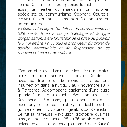
Lénine. Ce fils de la bourgeoisie tsariste était, lui
aussi, un héritier du marxisme. Un historien
spécialiste du communisme, Stéphane Courtois,
écrivait à son sujet dans son Dictionnaire du
communisme :
« Lénine est la figure fondatrice du communisme au
XXè siècle. Il en a conçu l’idéologie et le type
d’organisation, a été l’initiateur de la prise du pouvoir
le 7 novembre 1917, puis le promoteur du projet de
société communiste et de l’expression de ce
mouvement au monde entier. »
C’est en effet avec Lénine que les idées marxistes
prirent malheureusement le pouvoir. Ce dernier,
avec sa troupe de bolchéviques, lança une
insurrection dans la nuit du 6 au 7 novembre 1917
à Pétrograd. Accompagné également d’une autre
grande figure de la gauche révolutionnaire : Lev
Davidovitch Bronstein, plus connu sous le
pseudonyme de Léon Trotsky. Ils destituèrent le
gouvernement provisoire dirigé alors par Kerenski.
Ce fut la fameuse Révolution d’octobre qualifiée
ainsi, car se déroulant du 25 au 26 octobre selon le
calendrier Julien, alors en vigueur en Russie. Suite à