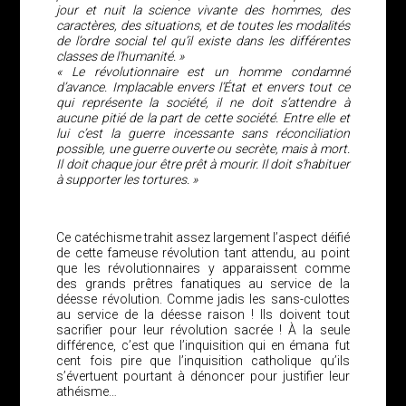
jour et nuit la science vivante des hommes, des
caractères, des situations, et de toutes les modalités
de l’ordre social tel qu’il existe dans les différentes
classes de l’humanité. »
« Le révolutionnaire est un homme condamné
d’avance. Implacable envers l’État et envers tout ce
qui représente la société, il ne doit s’attendre à
aucune pitié de la part de cette société. Entre elle et
lui c’est la guerre incessante sans réconciliation
possible, une guerre ouverte ou secrète, mais à mort.
Il doit chaque jour être prêt à mourir. Il doit s’habituer
à supporter les tortures. »
Ce catéchisme trahit assez largement l’aspect déifié
de cette fameuse révolution tant attendu, au point
que les révolutionnaires y apparaissent comme
des grands prêtres fanatiques au service de la
déesse révolution. Comme jadis les sans-culottes
au service de la déesse raison ! Ils doivent tout
sacrifier pour leur révolution sacrée ! À la seule
différence, c’est que l’inquisition qui en émana fut
cent fois pire que l’inquisition catholique qu’ils
s’évertuent pourtant à dénoncer pour justifier leur
athéisme…