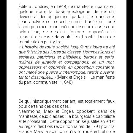
Édité à Londres, en 1848, ce manifeste incarna en
quelque sorte la base idéologique de ce qui
deviendra idéologiquement parlant : le marxisme.
Leur analyse est essentiellement basée sur une
vision purement manichéenne de deux classes qui,
selon eux, se seraient toujours opposées et
n’eurent de cesse de vouloir s’affronter. Dans ce
manifeste on peut y lire :
« L’histoire de toute société jusqu’à nos jours n’a été
que l’histoire des luttes de classes. Hommes libres et
esclaves, patriciens et plébéiens, barons et serfs,
maîtres de jurande et compagnons, en un mot,
oppresseurs et opprimés, en opposition constante,
ont mené une guerre ininterrompue, tantôt ouverte,
tantôt dissimulée… »
(Marx et Engels – Le manifeste
du parti communiste – 1848)
Ce qui, historiquement parlant, est totalement faux
pour certains des cas cités !
Néanmoins, Marx et Engels opposent, dans ce
manifeste, deux classes : la bourgeoisie capitaliste
et le prolétariat ! Cette opposition se justifie en effet
au regard des Lois révolutionnaires de 1791 pour la
France. Mais la solution qu’ils formulèrent, afin de