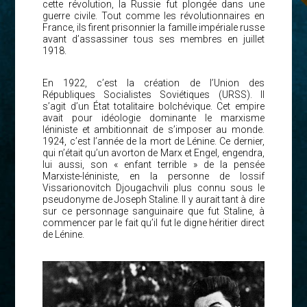
cette révolution, la Russie fut plongée dans une
guerre civile. Tout comme les révolutionnaires en
France, ils firent prisonnier la famille impériale russe
avant d’assassiner tous ses membres en juillet
1918.
En 1922, c’est la création de l’Union des
Républiques Socialistes Soviétiques (URSS). Il
s’agit d’un État totalitaire bolchévique. Cet empire
avait pour idéologie dominante le marxisme
léniniste et ambitionnait de s’imposer au monde.
1924, c’est l’année de la mort de Lénine. Ce dernier,
qui n’était qu’un avorton de Marx et Engel, engendra,
lui aussi, son « enfant terrible » de la pensée
Marxiste-léniniste, en la personne de Iossif
Vissarionovitch Djougachvili plus connu sous le
pseudonyme de Joseph Staline. Il y aurait tant à dire
sur ce personnage sanguinaire que fut Staline, à
commencer par le fait qu’il fut le digne héritier direct
de Lénine.