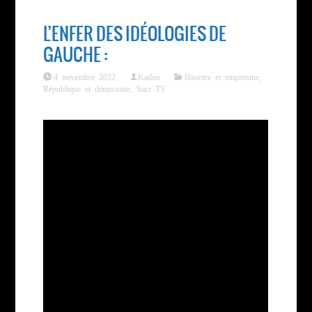
L’ENFER DES IDÉOLOGIES DE
GAUCHE :
4 novembre 2022
Kadou
Histoire et empirisme
,
République et démocratie
,
Sacr TV