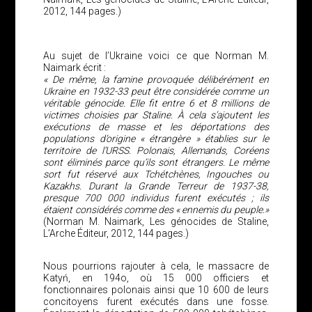
2012, 144 pages.)
Au sujet de l’Ukraine voici ce que Norman M.
Naimark écrit :
« De même, la famine provoquée délibérément en
Ukraine en 1932-33 peut être considérée comme un
véritable génocide. Elle fit entre 6 et 8 millions de
victimes choisies par Staline. À cela s’ajoutent les
exécutions de masse et les déportations des
populations d’origine « étrangère » établies sur le
territoire de l’URSS. Polonais, Allemands, Coréens
sont éliminés parce qu’ils sont étrangers. Le même
sort fut réservé aux Tchétchènes, Ingouches ou
Kazakhs. Durant la Grande Terreur de 1937-38,
presque 700 000 individus furent exécutés ; ils
étaient considérés comme des « ennemis du peuple.»
(Norman M. Naimark, Les génocides de Staline,
L’Arche Éditeur, 2012, 144 pages.)
Nous pourrions rajouter à cela, le massacre de
Katyń, en 194o, où 15 000 officiers et
fonctionnaires polonais ainsi que 10 600 de leurs
concitoyens furent exécutés dans une fosse.