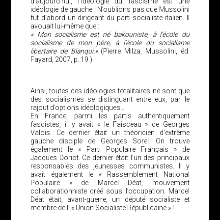
d’aujourd’hui, l’idéologie du fascisme est une
idéologie de gauche ! N’oublions pas que Mussolini
fut d’abord un dirigeant du parti socialiste italien. Il
avouait lui-même que :
« Mon socialisme est né bakouniste, à l’école du
socialisme de mon père, à l’école du socialisme
libertaire de Blanqui.»
(Pierre Milza, Mussolini, éd.
Fayard, 2007, p. 19.)
Ainsi, toutes ces idéologies totalitaires ne sont que
des socialismes se distinguant entre eux, par le
rajout d’options idéologiques…
En France, parmi les partis authentiquement
fascistes, il y avait « le Faisceau » de Georges
Valois. Ce dernier était un théoricien d’extrême
gauche disciple de Georges Sorel. On trouve
également le « Parti Populaire Français » de
Jacques Doriot. Ce dernier était l’un des principaux
responsables des jeunesses communistes. Il y
avait également le « Rassemblement National
Populaire » de Marcel Déat, mouvement
collaborationniste créé sous l’occupation. Marcel
Déat était, avant-guerre, un député socialiste et
membre de l’ « Union Socialiste Républicaine » !