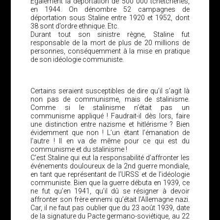
Également la déportation de 500 000 tchétchènes,
en 1944. On dénombre 52 campagnes de
déportation sous Staline entre 1920 et 1952, dont
38 sont d’ordre ethnique. Etc.
Durant tout son sinistre règne, Staline fut
responsable de la mort de plus de 20 millions de
personnes, conséquemment à la mise en pratique
de son idéologie communiste.
Certains seraient susceptibles de dire qu’il s’agit là
non pas de communisme, mais de stalinisme.
Comme si le stalinisme n’était pas un
communisme appliqué ! Faudrait-il dès lors, faire
une distinction entre nazisme et hitlérisme ? Bien
évidemment que non ! L’un étant l’émanation de
l’autre ! Il en va de même pour ce qui est du
communisme et du stalinisme !
C’est Staline qui eut la responsabilité d’affronter les
événements douloureux de la 2nd guerre mondiale,
en tant que représentant de l’URSS et de l’idéologie
communiste. Bien que la guerre débuta en 1939, ce
ne fut qu’en 1941, qu’il dû se résigner à devoir
affronter son frère ennemi qu’était l’Allemagne nazi.
Car, il ne faut pas oublier que du 23 août 1939, date
de la signature du Pacte germano-soviétique, au 22