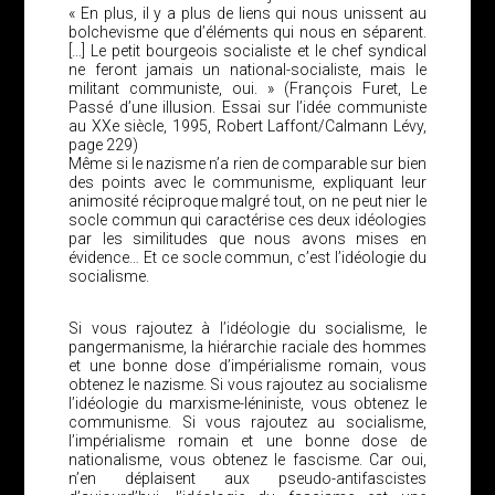
« En plus, il y a plus de liens qui nous unissent au
bolchevisme que d’éléments qui nous en séparent.
[…] Le petit bourgeois socialiste et le chef syndical
ne feront jamais un national-socialiste, mais le
militant communiste, oui. » (François Furet, Le
Passé d’une illusion. Essai sur l’idée communiste
au XXe siècle, 1995, Robert Laffont/Calmann Lévy,
page 229)
Même si le nazisme n’a rien de comparable sur bien
des points avec le communisme, expliquant leur
animosité réciproque malgré tout, on ne peut nier le
socle commun qui caractérise ces deux idéologies
par les similitudes que nous avons mises en
évidence… Et ce socle commun, c’est l’idéologie du
socialisme.
Si vous rajoutez à l’idéologie du socialisme, le
pangermanisme, la hiérarchie raciale des hommes
et une bonne dose d’impérialisme romain, vous
obtenez le nazisme. Si vous rajoutez au socialisme
l’idéologie du marxisme-léniniste, vous obtenez le
communisme. Si vous rajoutez au socialisme,
l’impérialisme romain et une bonne dose de
nationalisme, vous obtenez le fascisme. Car oui,
n’en déplaisent aux pseudo-antifascistes