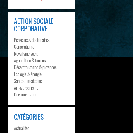
ACTION SOCIALE
CORPORATIVE
Penseurs & doctrinaires
Corporatisme
Royalisme social
Agriculture & terroirs
Décentralisation & provinces
Écologie & énergie
Santé et medecine
Art & urbanisme
Documentation
CATÉGORIES
Actualités