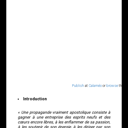
Publish
at
Calaméo
or
browse
the lib
Introduction
« Une propagande vraiment apostolique consiste à
gagner à une entreprise des esprits neufs et des
cœurs encore libres, à les enflammer de sa passion,
à les soutenir de son énergie, à les diriger par son