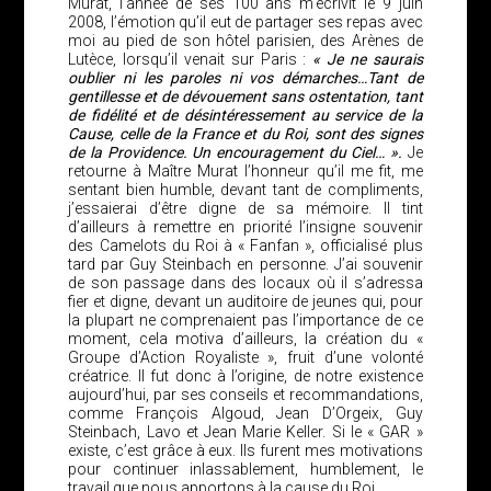
Murat, l’année de ses 100 ans m’écrivit le 9 juin
2008, l’émotion qu’il eut de partager ses repas avec
moi au pied de son hôtel parisien, des Arènes de
Lutèce, lorsqu’il venait sur Paris :
« Je ne saurais
oublier ni les paroles ni vos démarches…Tant de
gentillesse et de dévouement sans ostentation, tant
de fidélité et de désintéressement au service de la
Cause, celle de la France et du Roi, sont des signes
de la Providence. Un encouragement du Ciel… ».
Je
retourne à Maître Murat l’honneur qu’il me fit, me
sentant bien humble, devant tant de compliments,
j’essaierai d’être digne de sa mémoire. Il tint
d’ailleurs à remettre en priorité l’insigne souvenir
des Camelots du Roi à « Fanfan », officialisé plus
tard par Guy Steinbach en personne. J’ai souvenir
de son passage dans des locaux où il s’adressa
fier et digne, devant un auditoire de jeunes qui, pour
la plupart ne comprenaient pas l’importance de ce
moment, cela motiva d’ailleurs, la création du «
Groupe d’Action Royaliste », fruit d’une volonté
créatrice. Il fut donc à l’origine, de notre existence
aujourd’hui, par ses conseils et recommandations,
comme François Algoud, Jean D’Orgeix, Guy
Steinbach, Lavo et Jean Marie Keller. Si le « GAR »
existe, c’est grâce à eux. Ils furent mes motivations
pour continuer inlassablement, humblement, le
travail que nous apportons à la cause du Roi…