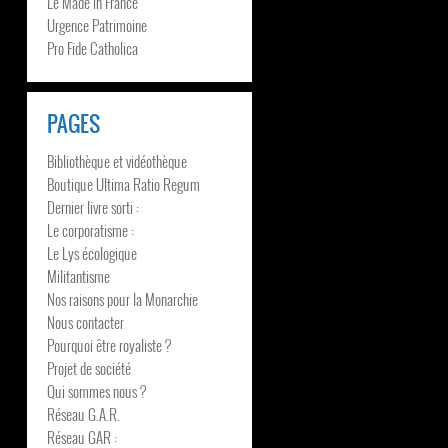
Le Made in France
Urgence Patrimoine
Pro Fide Catholica
PAGES
Bibliothèque et vidéothèque
Boutique Ultima Ratio Regum
Dernier livre sorti :
Le corporatisme :
Le Lys écologique
Militantisme
Nos raisons pour la Monarchie
Nous contacter
Pourquoi être royaliste ?
Projet de société
Qui sommes nous ?
Réseau G.A.R.
Réseau GAR :