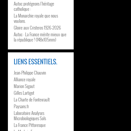
Autoc protégeons l’héritage
catholique :
La Monarchie royale que nous
voulons.
Gloire aux Cristeros 1926-2026
Autoc : La France mérite mieux que
la république ! (148x105mm)
LIENS ESSENTIELS.
Jean-Philippe Chauvin
Alliance royale
Marion Sigaut
Gilles Lartigot
La Charte de Fontevrault
Paysans.fr
Laboratoire Analyses
Microbiologiques Sols
La France Pittoresque