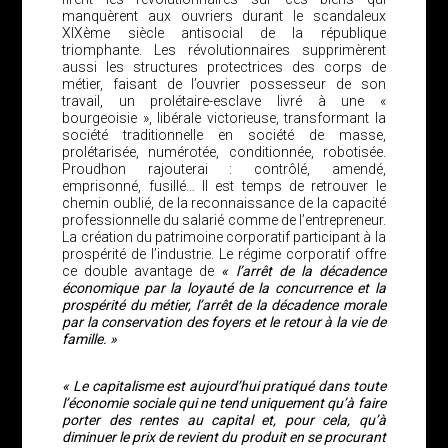
manquèrent aux ouvriers durant le scandaleux
XIXème siècle antisocial de la république
triomphante. Les révolutionnaires supprimèrent
aussi les structures protectrices des corps de
métier, faisant de l’ouvrier possesseur de son
travail, un prolétaire-esclave livré à une «
bourgeoisie », libérale victorieuse, transformant la
société traditionnelle en société de masse,
prolétarisée, numérotée, conditionnée, robotisée.
Proudhon rajouterai : contrôlé, amendé,
emprisonné, fusillé… Il est temps de retrouver le
chemin oublié, de la reconnaissance de la capacité
professionnelle du salarié comme de l’entrepreneur.
La création du patrimoine corporatif participant à la
prospérité de l’industrie. Le régime corporatif offre
ce double avantage de
« l’arrêt de la décadence
économique par la loyauté de la concurrence et la
prospérité du métier, l’arrêt de la décadence morale
par la conservation des foyers et le retour à la vie de
famille. »
« Le capitalisme est aujourd’hui pratiqué dans toute
l’économie sociale qui ne tend uniquement qu’à faire
porter des rentes au capital et, pour cela, qu’à
diminuer le prix de revient du produit en se procurant