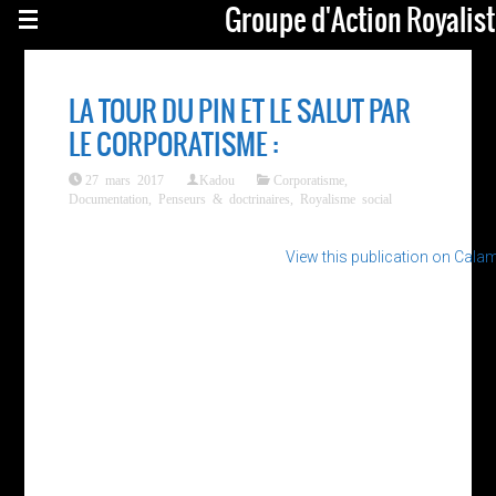
Groupe d'Action Royalis
LA TOUR DU PIN ET LE SALUT PAR
LE CORPORATISME :
27 mars 2017
Kadou
Corporatisme
,
Documentation
,
Penseurs & doctrinaires
,
Royalisme social
View this publication on Cala