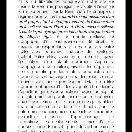
fruits du libéralisme conquérant notre société
depuis la Réforme, privilégiant le visible à l’invisible
et mit au pouvoir par la Révolution. Le principe du
régime corporatif est
« dans la reconnaissance d’un
droit propre, tant à chaque membre de l’association
qu’à celle-ci dans l’Etat et à l’Etat envers celle-ci.
C’est là le principe qui présidait à toute l’organisation
du Moyen âge… ».
Le monde médiéval se
composait d’un enchevêtrement de droits et
devoirs correspondants à des contrats entre
collectivités pourvues chacune de privilèges,
traitant entre elles, avec leurs membres pour
l’édification d’un statut commun. Apprentis,
compagnons ou maîtres, avaient leurs propres
droits garantis par les statuts associatifs des
corporations et sauvegardés par leur magistrature.
L’ouvrier avait une « possession d’Etat », un titre
comme l’ont aujourd’hui les avocats et médecins.
Rappelons que ces associations avaient un capital,
un patrimoine corporatif permettant de subvenir
aux nécessiteux du métier, aux femmes perdant leur
mari où aux enfants du métier. D’autre part ce
patrimoine, financier, biens matériels et immobilier,
permettait d’assurer l’apprentissage, les
formations, les déplacements et bien d’autres
choses encore. Faudrait-il parler du vol honteux que
firent les révolutionnaires sur ces biens qui