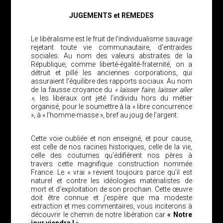
JUGEMENTS et REMEDES
Le libéralisme est le fruit de l’individualisme sauvage
rejetant toute vie communautaire, d’entraides
sociales. Au nom des valeurs abstraites de la
République, comme liberté-égalité-fraternité, on a
détruit et pillé les anciennes corporations, qui
assuraient l’équilibre des rapports sociaux. Au nom
de la fausse croyance du
« laisser faire, laisser aller
»,
les libéraux ont jeté l’individu hors du métier
organisé, pour le soumettre à la « libre concurrence
», à « l’homme-masse », bref au joug de l’argent.
Cette voie oubliée et non enseigné, et pour cause,
est celle de nos racines historiques, celle de la vie,
celle des coutumes qu’édifièrent nos pères à
travers cette magnifique construction nommée
France. Le « vrai » revient toujours parce qu’il est
naturel et contre les idéologies matérialistes de
mort et d’exploitation de son prochain. Cette œuvre
doit être connue et j’espère que ma modeste
extraction et mes commentaires, vous inciterons à
découvrir le chemin de notre libération car
« Notre