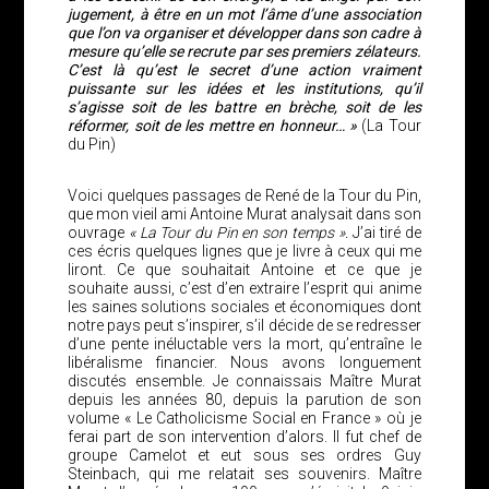
jugement, à être en un mot l’âme d’une association
que l’on va organiser et développer dans son cadre à
mesure qu’elle se recrute par ses premiers zélateurs.
C’est là qu’est le secret d’une action vraiment
puissante sur les idées et les institutions, qu’il
s’agisse soit de les battre en brèche, soit de les
réformer, soit de les mettre en honneur… »
(La Tour
du Pin)
Voici quelques passages de René de la Tour du Pin,
que mon vieil ami Antoine Murat analysait dans son
ouvrage
« La Tour du Pin en son temps ».
J’ai tiré de
ces écris quelques lignes que je livre à ceux qui me
liront. Ce que souhaitait Antoine et ce que je
souhaite aussi, c’est d’en extraire l’esprit qui anime
les saines solutions sociales et économiques dont
notre pays peut s’inspirer, s’il décide de se redresser
d’une pente inéluctable vers la mort, qu’entraîne le
libéralisme financier. Nous avons longuement
discutés ensemble. Je connaissais Maître Murat
depuis les années 80, depuis la parution de son
volume « Le Catholicisme Social en France » où je
ferai part de son intervention d’alors. Il fut chef de
groupe Camelot et eut sous ses ordres Guy
Steinbach, qui me relatait ses souvenirs. Maître