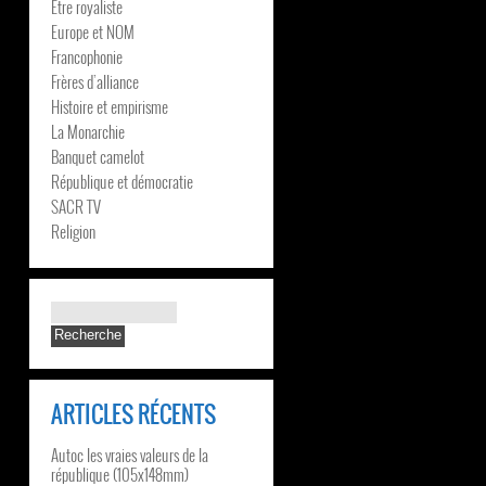
Être royaliste
Europe et NOM
Francophonie
Frères d’alliance
Histoire et empirisme
La Monarchie
Banquet camelot
République et démocratie
SACR TV
Religion
ARTICLES RÉCENTS
Autoc les vraies valeurs de la
république (105x148mm)