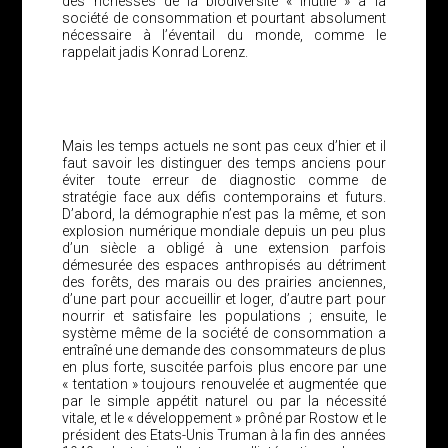
des richesses de la biodiversité « inutile » à la
société de consommation et pourtant absolument
nécessaire à l’éventail du monde, comme le
rappelait jadis Konrad Lorenz.
Mais les temps actuels ne sont pas ceux d’hier et il
faut savoir les distinguer des temps anciens pour
éviter toute erreur de diagnostic comme de
stratégie face aux défis contemporains et futurs.
D’abord, la démographie n’est pas la même, et son
explosion numérique mondiale depuis un peu plus
d’un siècle a obligé à une extension parfois
démesurée des espaces anthropisés au détriment
des forêts, des marais ou des prairies anciennes,
d’une part pour accueillir et loger, d’autre part pour
nourrir et satisfaire les populations ; ensuite, le
système même de la société de consommation a
entraîné une demande des consommateurs de plus
en plus forte, suscitée parfois plus encore par une
« tentation » toujours renouvelée et augmentée que
par le simple appétit naturel ou par la nécessité
vitale, et le « développement » prôné par Rostow et le
président des Etats-Unis Truman à la fin des années