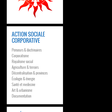
ACTION SOCIALE
CORPORATIVE
Penseurs & doctrinaires
Corporatisme
Royalisme social
Agriculture & terroirs
Décentralisation & provinces
Écologie & énergie
Santé et medecine
Art & urbanisme
Documentation