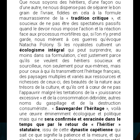
Que nous soyons des héritiers, d’une façon ou
d’une autre, ne nous dispense pas de séparer le bon
grain de l’ivraie, fidèles en cela à la formule
maurrassienne de la «
tradition critique
», et
soucieux de ne pas être des spectateurs passifs
quand le devoir nous impose l’action et la réaction
face aux processus mortifères qui, si l’on n’y prend
garde, nous mènent à ces guerres qu’évoque
Natacha Polony. Si les royalistes cultivent un
écologisme intégral
qui peut surprendre, au
moins dans sa formulation, c’est justement parce
qu’ils se veulent des héritiers soucieux et
sourcilleux, non seulement pour eux-mêmes, mais
pour ceux à qui ils transmettront l’héritage français,
des paysages multiples et variés aux ressources et
richesses de ceux-ci, des beautés de la nature aux
trésors de la culture, et qu’ils ont à cœur de ne pas
l’appauvrir malgré les tentations de la « jouissance
excessive » et de la consommation débridée, autres
noms du gaspillage et de la destruction
consumériste… «
Sauvegarder l’héritage
», voilà
une œuvre éminemment écologique et politique
mais qui ne
sera confirmée et enracinée dans le
temps que par le retour de « l’héritier »
statutaire
, issu de cette
dynastie capétienne
qui
sait ce que signifie la patience et la mesure, et qui