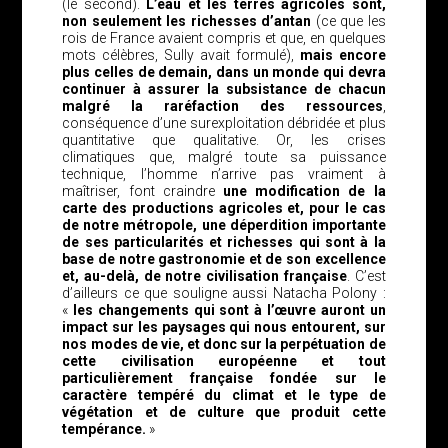
(le second).
L’eau et les terres agricoles sont,
non seulement les richesses d’antan
(ce que les
rois de France avaient compris et que, en quelques
mots célèbres, Sully avait formulé),
mais encore
plus celles de demain, dans un monde qui devra
continuer à assurer la subsistance de chacun
malgré la raréfaction des ressources
,
conséquence d’une surexploitation débridée et plus
quantitative que qualitative. Or, les crises
climatiques que, malgré toute sa puissance
technique, l’homme n’arrive pas vraiment à
maîtriser, font craindre
une modification de la
carte des productions agricoles et, pour le cas
de notre métropole, une déperdition importante
de ses particularités et richesses qui sont à la
base de notre gastronomie et de son excellence
et, au-delà, de notre civilisation française
. C’est
d’ailleurs ce que souligne aussi Natacha Polony :
«
les changements qui sont à l’œuvre auront un
impact sur les paysages qui nous entourent, sur
nos modes de vie, et donc sur la perpétuation de
cette civilisation européenne et tout
particulièrement française fondée sur le
caractère tempéré du climat et le type de
végétation et de culture que produit cette
tempérance.
»