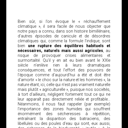
Bien sûr, si l’on évoque le « réchauffement
climatique », il sera facile de nous objecter que
notre pays a connu, dans son histoire bimillénaire,
d’autres épisodes de canicule et de désordres
climatiques qui, comme la formule l’indique, sont
bien
une rupture des équilibres habituels et
nécessaires, naturels mais aussi agricoles
, au
risque de provoquer crises alimentaires et
surmortalité. Qu’il y en ait eu bien avant le XXIe
siècle n’enlève rien à leurs dramatiques
conséquences, et tout l’effort des pouvoirs de
l’époque comme d’aujourd’hui a été et doit être
d’amortir « le choc sur la nature et les hommes », la
nature étant, ici, celle qui n’est pas vraiment naturelle
mais plutôt « agriculturelle », puisque nos sociétés,
à tort d’ailleurs, négligent fortement tout ce qui ne
leur apparaît pas directement reliée et profitable…
Néanmoins, il nous faut rappeler (par exemple)
l’importance des zones humides qui souffrent
énormément des sécheresses à répétition,
entraînant la disparition des batraciens, des
libellules ou des poules d’eau qui sont, eux aussi,