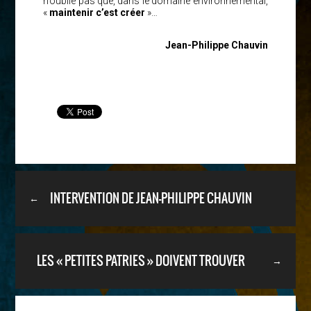
n’oublie pas que, dans le domaine environnemental,
«
maintenir c’est créer
»…
Jean-Philippe Chauvin
INTERVENTION DE JEAN-PHILIPPE CHAUVIN
←
AVEC LES GILETS JAUNES DU 93 :
LES « PETITES PATRIES » DOIVENT TROUVER
→