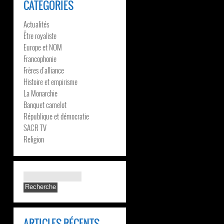
CATÉGORIES
Actualités
Être royaliste
Europe et NOM
Francophonie
Frères d’alliance
Histoire et empirisme
La Monarchie
Banquet camelot
République et démocratie
SACR TV
Religion
ARTICLES RÉCENTS