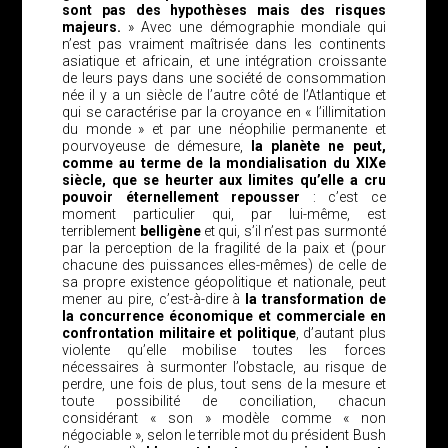
sont pas des hypothèses mais des risques
majeurs.
» Avec une démographie mondiale qui
n’est pas vraiment maîtrisée dans les continents
asiatique et africain, et une intégration croissante
de leurs pays dans une société de consommation
née il y a un siècle de l’autre côté de l’Atlantique et
qui se caractérise par la croyance en « l’illimitation
du monde » et par une néophilie permanente et
pourvoyeuse de démesure,
la planète ne peut,
comme au terme de la mondialisation du XIXe
siècle, que se heurter aux limites qu’elle a cru
pouvoir éternellement repousser
: c’est ce
moment particulier qui, par lui-même, est
terriblement
belligène
et qui, s’il n’est pas surmonté
par la perception de la fragilité de la paix et (pour
chacune des puissances elles-mêmes) de celle de
sa propre existence géopolitique et nationale, peut
mener au pire, c’est-à-dire à
la transformation de
la concurrence économique et commerciale en
confrontation militaire et politique
, d’autant plus
violente qu’elle mobilise toutes les forces
nécessaires à surmonter l’obstacle, au risque de
perdre, une fois de plus, tout sens de la mesure et
toute possibilité de conciliation, chacun
considérant « son » modèle comme « non
négociable », selon le terrible mot du président Bush