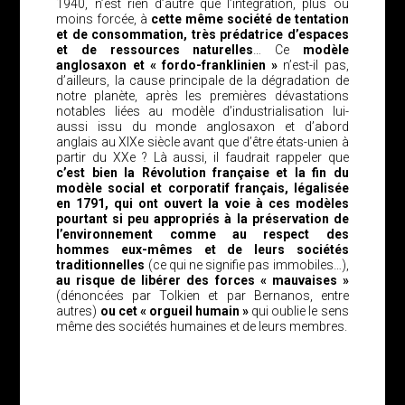
1940, n’est rien d’autre que l’intégration, plus ou
moins forcée, à
cette même société de tentation
et de consommation, très prédatrice d’espaces
et de ressources naturelles
… Ce
modèle
anglosaxon et « fordo-franklinien »
n’est-il pas,
d’ailleurs, la cause principale de la dégradation de
notre planète, après les premières dévastations
notables liées au modèle d’industrialisation lui-
aussi issu du monde anglosaxon et d’abord
anglais au XIXe siècle avant que d’être états-unien à
partir du XXe ? Là aussi, il faudrait rappeler que
c’est bien la Révolution française et la fin du
modèle social et corporatif français, légalisée
en 1791, qui ont ouvert la voie à ces modèles
pourtant si peu appropriés à la préservation de
l’environnement comme au respect des
hommes eux-mêmes et de leurs sociétés
traditionnelles
(ce qui ne signifie pas immobiles…),
au risque de libérer des forces « mauvaises »
(dénoncées par Tolkien et par Bernanos, entre
autres)
ou cet « orgueil humain »
qui oublie le sens
même des sociétés humaines et de leurs membres.