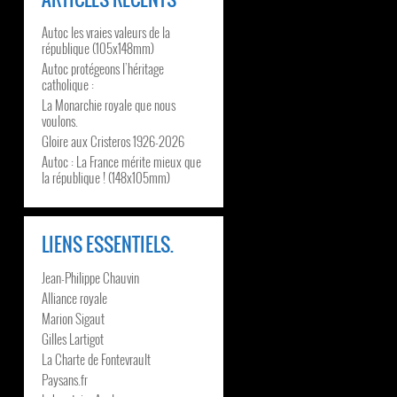
Autoc les vraies valeurs de la
république (105x148mm)
Autoc protégeons l’héritage
catholique :
La Monarchie royale que nous
voulons.
Gloire aux Cristeros 1926-2026
Autoc : La France mérite mieux que
la république ! (148x105mm)
LIENS ESSENTIELS.
Jean-Philippe Chauvin
Alliance royale
Marion Sigaut
Gilles Lartigot
La Charte de Fontevrault
Paysans.fr