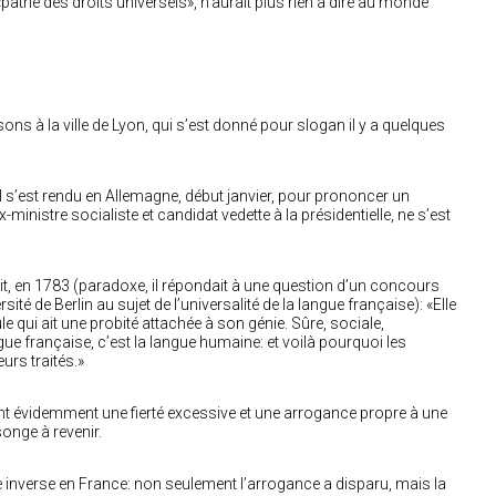
patrie des droits universels», n’aurait plus rien à dire au monde
s à la ville de Lyon, qui s’est donné pour slogan il y a quelques
l s’est rendu en Allemagne, début janvier, pour prononcer un
nistre socialiste et candidat vedette à la présidentielle, ne s’est
vait, en 1783 (paradoxe, il répondait à une question d’un concours
ité de Berlin au sujet de l’universalité de la langue française): «Elle
ule qui ait une probité attachée à son génie. Sûre, sociale,
ngue française, c’est la langue humaine: et voilà pourquoi les
urs traités.»
nt évidemment une fierté excessive et une arrogance propre à une
onge à revenir.
me inverse en France: non seulement l’arrogance a disparu, mais la