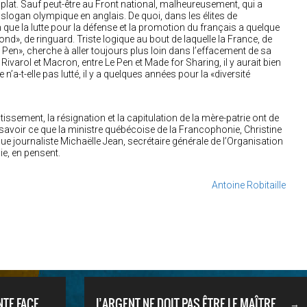
à plat. Sauf peut-être au Front national, malheureusement, qui a
e slogan olympique en anglais. De quoi, dans les élites de
que la lutte pour la défense et la promotion du français a quelque
d», de ringuard. Triste logique au bout de laquelle la France, de
e Pen», cherche à aller toujours plus loin dans l’effacement de sa
e Rivarol et Macron, entre Le Pen et Made for Sharing, il y aurait bien
a-t-elle pas lutté, il y a quelques années pour la «diversité
issement, la résignation et la capitulation de la mère-patrie ont de
 savoir ce que la ministre québécoise de la Francophonie, Christine
gue journaliste Michaëlle Jean, secrétaire générale de l’Organisation
ie, en pensent.
Antoine Robitaille
TE FACE
L’ARGENT NE DOIT PAS ÊTRE LE MAÎTRE
→