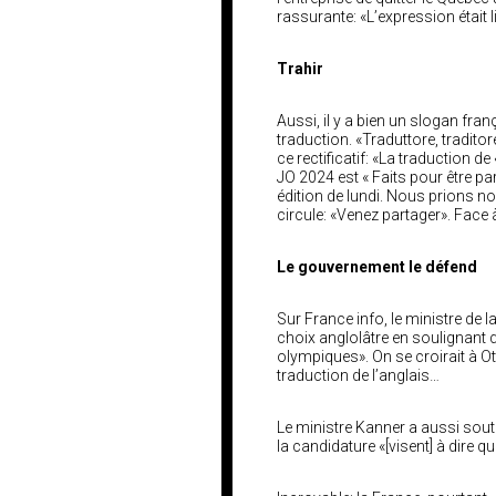
rassurante: «L’expression était l
Trahir
Aussi, il y a bien un slogan fr
traduction. «Traduttore, traditore»
ce rectificatif: «La traduction d
JO 2024 est « Faits pour être pa
édition de lundi. Nous prions no
circule: «Venez partager». Face à 
Le gouvernement le défend
Sur France info, le ministre de l
choix anglolâtre en soulignant q
olympiques». On se croirait à Otta
traduction de l’anglais…
Le ministre Kanner a aussi sout
la candidature «[visent] à dire