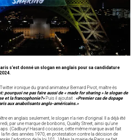
Paris s’est donné un slogan en anglais pour sa candidature
2024.
e Twitter ironique du grand animateur Bernard Pivot, maître ès
t: pourquoi ne pas faire aussi de « made for sharing » le slogan de
se et la francophonie?»
Puis il ajoutait :
«Premier cas de dopage
aris aux anabolisants anglo-américains.»
tre en anglais seulement, le slogan n’a rien d’original. Il a déjà été
edi, par une marque de bonbons, Quality Street, ainsi qu’une
aps. (Cadbury! Hasard cocasse, cette même marque avait fait
 la fin des années 1970, en protestation contre la décision de
 après l’adoption de la loi 101…) Mais la mairie de Paris se fait