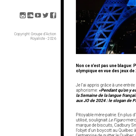
Copyright Groupe d'Action
Royaliste - 2026
Non ce n’est pas une blague: 
olympique en vue des jeux de 
Je l’ai appris grâce à une entré
aphorisme:
«Pendant qu’on y es
la Semaine de la langue françai
aux JO de 2024 : le slogan de P
Pitoyable mère-patrie. En plus d’ê
utilisé, soulignait
Le Figaro
mercr
marque de biscuits, Cadbury Sn
l’objet d’un boycott au Québec à
l’entreprise de quitter le Québec