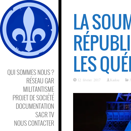
LA SOU
RÉPUBLI
LES QUÉ
QUI SOMMES NOUS ?
RÉSEAU GAR
12 février 2017
Kadou
A
MILITANTISME
PROJET DE SOCIÉTÉ
DOCUMENTATION
SACR TV
NOUS CONTACTER