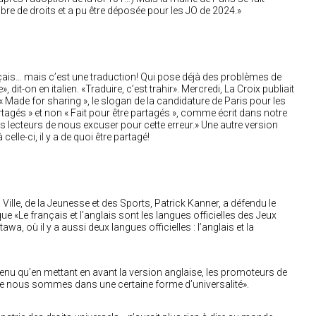
ibre de droits et a pu être déposée pour les JO de 2024.»
ançais… mais c’est une traduction! Qui pose déjà des problèmes de
, dit-on en italien. «Traduire, c’est trahir». Mercredi, La Croix publiait
e « Made for sharing », le slogan de la candidature de Paris pour les
rtagés » et non « Fait pour être partagés », comme écrit dans notre
s lecteurs de nous excuser pour cette erreur.» Une autre version
celle-ci, il y a de quoi être partagé!
a Ville, de la Jeunesse et des Sports, Patrick Kanner, a défendu le
ue «Le français et l’anglais sont les langues officielles des Jeux
wa, où il y a aussi deux langues officielles : l’anglais et la
enu qu’en mettant en avant la version anglaise, les promoteurs de
 que nous sommes dans une certaine forme d’universalité».