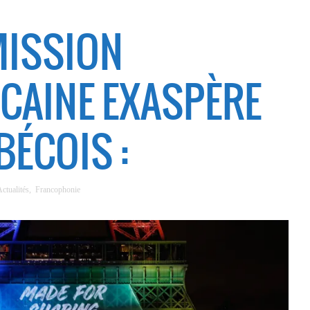
MISSION
CAINE EXASPÈRE
BÉCOIS :
ctualités
,
Francophonie