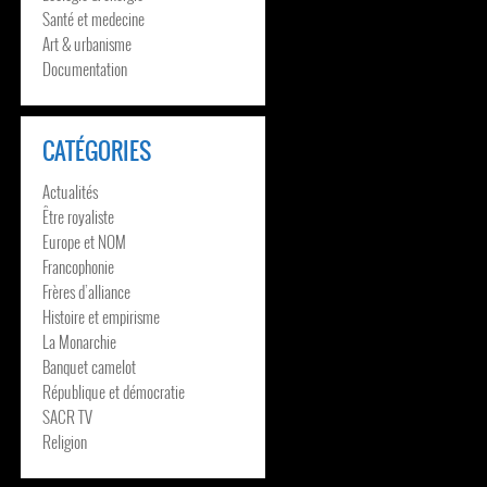
Santé et medecine
Art & urbanisme
Documentation
CATÉGORIES
Actualités
Être royaliste
Europe et NOM
Francophonie
Frères d’alliance
Histoire et empirisme
La Monarchie
Banquet camelot
République et démocratie
SACR TV
Religion