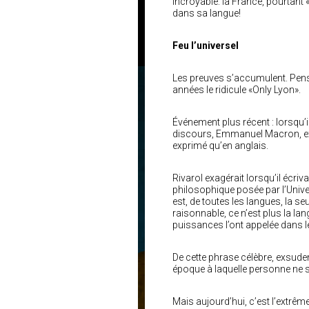
Incroyable: la France, pourtant «
dans sa langue!
Feu l’universel
Les preuves s’accumulent. Penson
années le ridicule «Only Lyon».
Événement plus récent : lorsqu’i
discours, Emmanuel Macron, ex-mi
exprimé qu’en anglais.
Rivarol exagérait lorsqu’il écri
philosophique posée par l’Univers
est, de toutes les langues, la se
raisonnable, ce n’est plus la la
puissances l’ont appelée dans le
De cette phrase célèbre, exsude
époque à laquelle personne ne s
Mais aujourd’hui, c’est l’extrê