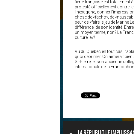
fierté française est totalement 
protesté officiellement contre l
l’hexagone, donner l’impression 
chose de «facho», de «nauséabon
peur de «faire le jeu de Marine L
différence, de son identité. Entr
un moyen terme, non? La France n’
culturelle»?
Vu du Québec en tout cas, l’aplat
quoi déprimer. On aimerait bien
St-Pierre, et son ancienne collè
internationale de la Francophon
LA RÉPUBLIQUE IMPUISSAN
←