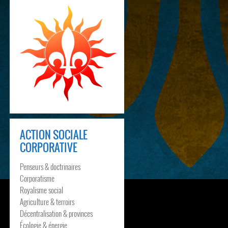
ACTION SOCIALE
CORPORATIVE
Penseurs & doctrinaires
Corporatisme
Royalisme social
Agriculture & terroirs
Décentralisation & provinces
Écologie & énergie