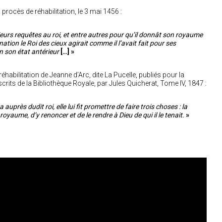
rocès de réhabilitation, le 3 mai 1456 :
eurs requêtes au roi, et entre autres pour qu’il donnât son royaume
ation le Roi des cieux agirait comme il l’avait fait pour ses
en son état antérieur
[…] »
abilitation de Jeanne d’Arc, dite La Pucelle, publiés pour la
rits de la Bibliothèque Royale, par Jules Quicherat, Tome IV, 1847 :
auprès dudit roi, elle lui fit promettre de faire trois choses : la
oyaume, d’y renoncer et de le rendre à Dieu de qui il le tenait.
»