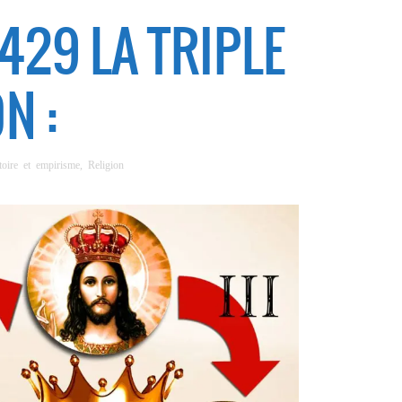
1429 LA TRIPLE
N :
toire et empirisme
,
Religion