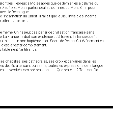
nt les Hébreux à Moïse après que ce dernier les a délivrés du
re Dieu ? » Et Moïse partira seul au sommet du Mont Sinaï pour
 avec le Décalogue.
l’Incarnation du Christ : il fallait que le Dieu Invisible s’incarna,
naître intimement.
de même. On ne peut pas parler de civilisation française sans
. La France ne doit son existence qu’à travers l’alliance que fit
, culminant en son baptême et au Sacre de Reims. Cet évènement est
e, c’est le rejeter complètement.
itablement l’antifrance.
 ses chapelles, ses cathédrales, ses croix et calvaires dans les
 dédiés à tel saint ou sainte, toutes les expressions de la langue
s universités, ses prêtres, son art… Que reste-t-il ? Tout sauf la