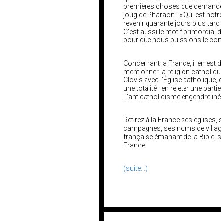
premières choses que demandero
joug de Pharaon : « Qui est not
revenir quarante jours plus tard
C’est aussi le motif primordial de 
pour que nous puissions le con
Concernant la France, il en est 
mentionner la religion catholique
Clovis avec l’Église catholique
une totalité : en rejeter une parti
L’anticatholicisme engendre inév
Retirez à la France ses églises,
campagnes, ses noms de villages
française émanant de la Bible, se
France.
(suite…)