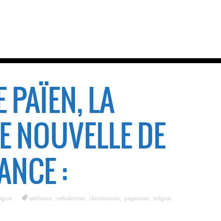
 PAÏEN, LA
 NOUVELLE DE
ANCE :
igion
antifrance
,
catholicisme
,
christianisme
,
paganisme
,
religion