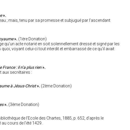
me
».
uveau ; mais, tenu par sa promesse et subjugué par l’ascendant
royaume
».
(1ère Donation)
xige qu’un acte notarié en soit solennellement dressé et signé par les
 quoi, voyant celui-ci tout interdit et embarrassé de ce qu’il avait
 France : il n’a plus rien
».
 aux secrétaires :
yaume à Jésus-Christ
».
(2ème Donation)
es
».
(3ème Donation)
ibliothèque de l’Ecole des Chartes, 1885, p. 652, d’après le
gé au cours de l’été 1429.