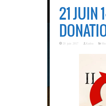
21 JUIN 
DONATIO
20 juin 2017
Kadou
His