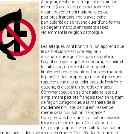
A ce jour, il est assez fréquent de voir sur
internet (ou ailleurs) des personnes se
disant ouvertement nationalistes ou
patriotes français, mais avec cette
particularité de se revendiquer d’une forme
de paganisme tout en rejetant assez
violemment la religion catholique.
Les attaques vont bon train : on apprend que
le catholicisme est une religion «
abrahamique » qui n’est pas naturelle à
l’esprit européen, qu’elle encourage la pitié et
la faiblesse, qu’elle est cosmopolite et
finalement responsable de tous les maux de
la planète. Des propos qui ne sont pas sans
rappeler ceux des anticléricaux de l’extrême
gauche, et c’est là un paradoxe majeur !
Comment peut-on se dire nationaliste ou
simplement patriote
français
tout en rejetant
de façon catégorique, à la manière de la
modernité nihiliste, ce qui est l’essence
même de la civilisation française ?
Comprenons bien, une civilisation découle
toujours d’une religion. C’est d’abord la
religion qui apparaît et ensuite la civilisation
 principes et des valeurs qui en émane. C’est d’ailleurs l’une des