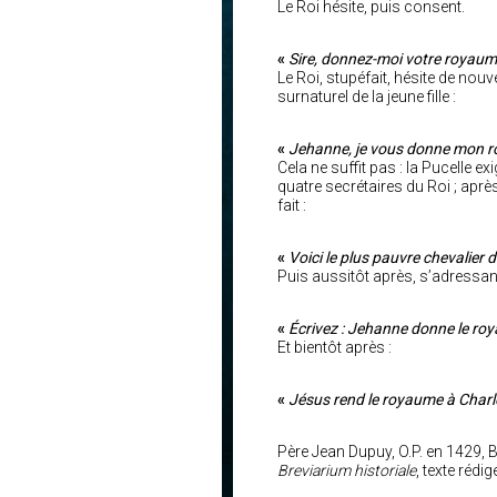
Le Roi hésite, puis consent.
«
Sire, donnez-moi votre royau
Le Roi, stupéfait, hésite de no
surnaturel de la jeune fille :
«
Jehanne, je vous donne mon 
Cela ne suffit pas : la Pucelle e
quatre secrétaires du Roi ; après
fait :
«
Voici le plus pauvre chevalier de
Puis aussitôt après, s’adressant
«
Écrivez : Jehanne donne le ro
Et bientôt après :
«
Jésus rend le royaume à Charl
Père Jean Dupuy, O.P. en 1429, B
Breviarium historiale
, texte rédi